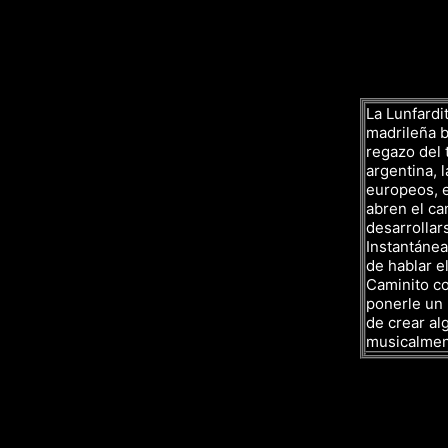
La Lunfardit
madrileña ba
regazo del 
argentina, l
europeos, e
abren el ca
desarrollar
Instantáne
de hablar el
Caminito co
ponerle un 
de crear al
musicalmen