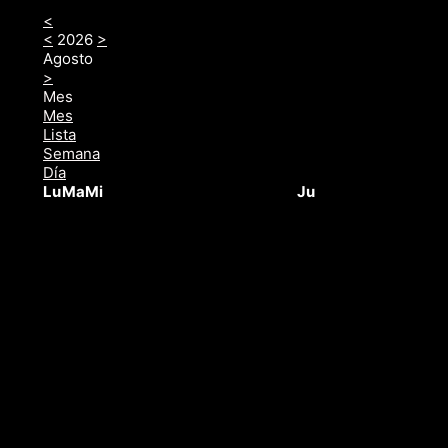
<
<
2026
>
Agosto
>
Mes
Mes
Lista
Semana
Día
Lu
Ma
Mi
Ju