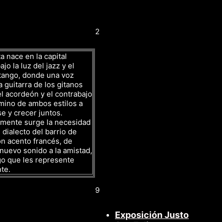
2
a nace en la capital
jo la luz del jazz y el
tango, donde una voz
a guitarra de los gitanos
l acordeón y el contrabajo
mino de ambos estilos a
se y crecer juntos.
amente surge la necesidad
 dialecto del barrio de
n acento francés, de
nuevo sonido a la amistad,
go que les represente
te.
9
Exposición Justo