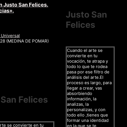
n Justo San Felices.
cias».
Justo San
Felices
 Universal
r 28 (MEDINA DE POMAR)
Cuando el arte se
convierte en tu
vocación, te atrapa y
todo lo que te rodea
pasa por ese filtro de
análisis del arte.El
proceso es largo, para
llegar a crear, vas
absorbiendo
 San Felices
información, la
analizas, la
personalizas, y con
todo ello ,tienes que
formar una identidad
rte se convierte en tu
en la que se te