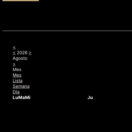
<
<
2026
>
Agosto
>
Mes
Mes
Lista
Semana
Día
Lu
Ma
Mi
Ju