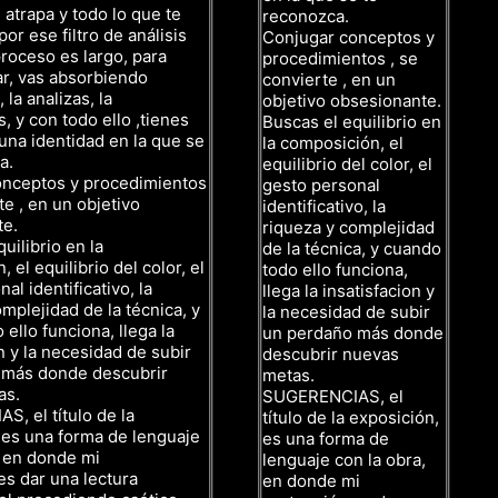
 atrapa y todo lo que te
reconozca.
or ese filtro de análisis
Conjugar conceptos y
proceso es largo, para
procedimientos , se
ar, vas absorbiendo
convierte , en un
 la analizas, la
objetivo obsesionante.
, y con todo ello ,tienes
Buscas el equilibrio en
una identidad en la que se
la composición, el
a.
equilibrio del color, el
onceptos y procedimientos
gesto personal
te , en un objetivo
identificativo, la
te.
riqueza y complejidad
uilibrio en la
de la técnica, y cuando
 el equilibrio del color, el
todo ello funciona,
al identificativo, la
llega la insatisfacion y
mplejidad de la técnica, y
la necesidad de subir
ello funciona, llega la
un perdaño más donde
n y la necesidad de subir
descubrir nuevas
 más donde descubrir
metas.
as.
SUGERENCIAS, el
, el título de la
título de la exposición,
 es una forma de lenguaje
es una forma de
, en donde mi
lenguaje con la obra,
es dar una lectura
en donde mi