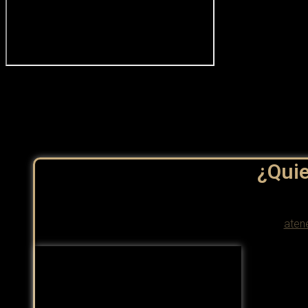
¿Quie
aten