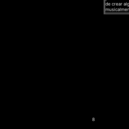
de crear al
musicalmen
8