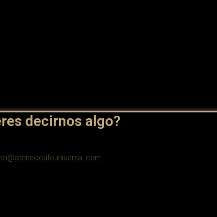
res decirnos algo?
eo@ateneocafeuniversal.com