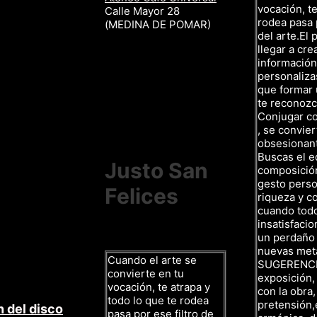
vocación, te
Calle Mayor 28
rodea pasa p
(MEDINA DE POMAR)
del arte.El 
llegar a cre
información,
personalizas
que formar 
te reconozc
Conjugar c
, se convier
obsesionan
Buscas el eq
Justo San
composición,
gesto person
Felices
riqueza y co
cuando todo 
insatisfacio
un perdaño
nuevas met
Cuando el arte se
SUGERENCIAS
convierte en tu
exposición,
vocación, te atrapa y
con la obra
todo lo que te rodea
pretensión,
 del disco
pasa por ese filtro de