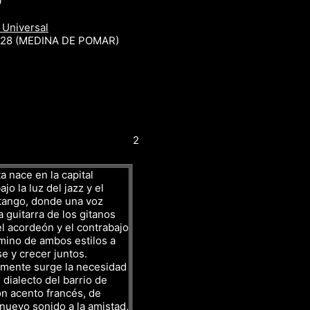
0
 Universal
r 28 (MEDINA DE POMAR)
2
a nace en la capital
jo la luz del jazz y el
tango, donde una voz
a guitarra de los gitanos
l acordeón y el contrabajo
mino de ambos estilos a
se y crecer juntos.
amente surge la necesidad
 dialecto del barrio de
n acento francés, de
nuevo sonido a la amistad,