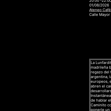
20:00 -22:0
01/08/2026
Ateneo Café
Calle Mayo
La Lunfardit
madrileña ba
regazo del 
argentina, l
europeos, e
abren el ca
desarrollar
Instantáne
de hablar el
Caminito co
ponerle un 