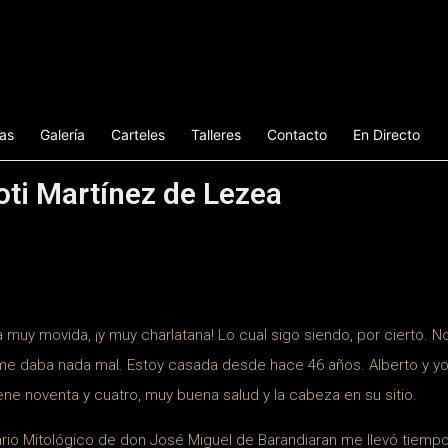
ias
Galería
Carteles
Talleres
Contacto
En Directo
oti Martínez de Lezea
 muy movida, ¡y muy charlatana! Lo cual sigo siendo, por cierto. N
me daba nada mal. Estoy casada desde hace 46 años. Alberto y yo
iene noventa y cuatro, muy buena salud y la cabeza en su sitio.
nario Mitológico de don José Miguel de Barandiaran me llevó tiemp