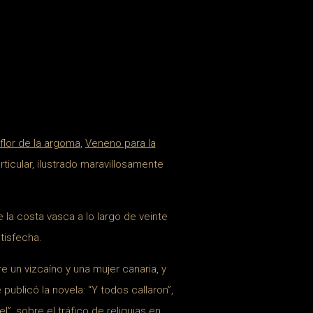
flor de la argoma
,
Veneno para la
rticular, ilustrado maravillosamente
e la costa vasca a lo largo de veinte
tisfecha.
e un vizcaíno y una mujer canaria, y
publicó la novela: “Y todos callaron”,
l”, sobre el tráfico de reliquias en