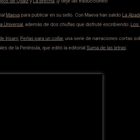
hijos de Ogaiz
y
La Brecha
, ¡y dejé las traducciones!
ial
Maeva
para publicar en su sello. Con Maeva han salido
La Abad
a Universal
, además de dos chuflas que disfruté escribiendo:
Los 
e Irisarri
,
Perlas para un collar
, una serie de narraciones cortas so
es de la Península, que editó la editorial
Suma de las letras
.