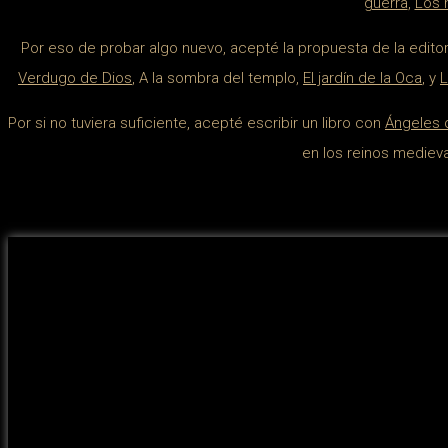
guerra
,
Los 
Por eso de probar algo nuevo, acepté la propuesta de la editor
Verdugo de Dios
, A la sombra del templo,
El jardín de la Oca
, y
L
Por si no tuviera suficiente, acepté escribir un libro con
Ángeles d
en los reinos medieval