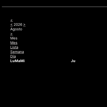
<
<
2026
>
Agosto
>
Mes
Mes
Lista
Semana
Día
Lu
Ma
Mi
Ju