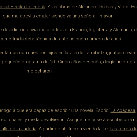
uskal Herriko Leiendak
.
Y las obras de Alejandro Dumas y Victor H
o, que me atreví a emular siendo ya una señora… mayor.
decidieron enviarme a estudiar a Francia, Inglaterra y Alemania, 
r como traductora técnica durante un buen número de años.
ntamos con nuestros hijos en la villa de Larrabetzu, juntos creamo
un pequeño programa de 10′. Cinco años después, dirigía un progra
me echaron.
amigo a que era capaz de escribir una novela. Escribí
La Abadesa
s editoriales, y me la devolvieron. Así que me puse a escribir otra 
calle de la Judería
. A partir de ahí fueron viendo la luz
Las torres d