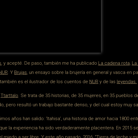
s
, y acepté. De paso, también me ha publicado
La cadena rota
,
La 
NUR
. Y
Brujas
, un ensayo sobre la brujería en general y vasca en pa
 también es el ilustrador de los cuentos de
NUR
y de las
leyendas.
l
Ttarttalo
. Se trata de 35 historias, de 35 mujeres, en 35 pueblos d
do, pero resultó un trabajo bastante denso, y del cual estoy muy sa
mos años han salido: ‘Itahisa’, una historia de amor hacia 1800 entr
rque la experiencia ha sido verdaderamente placentera. En 2015 se 
l miedo a ser libre. Y este año pasado, 2016, “Tierra de leche y mie