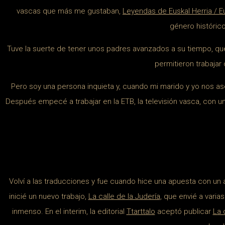
vascas que más me gustaban,
Leyendas de Euskal Herria / E
género históric
Tuve la suerte de tener unos padres avanzados a su tiempo, que 
permitieron trabaja
Pero soy una persona inquieta y, cuando mi marido y yo nos ase
Después empecé a trabajar en la ETB, la televisión vasca, con 
Volví a las traducciones y fue cuando hice una apuesta con un 
inicié un nuevo trabajo,
La calle de la Judería
, que envié a varia
inmenso. En el interim, la editorial
Ttarttalo
aceptó publicar
La 