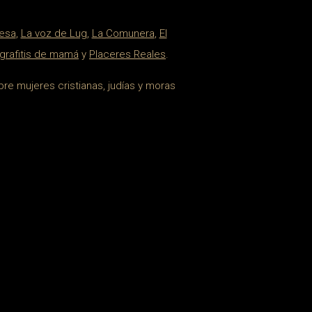
esa
,
La voz de Lug
,
La Comunera
,
El
grafitis de mamá
y
Placeres Reales
.
bre mujeres cristianas, judías y moras