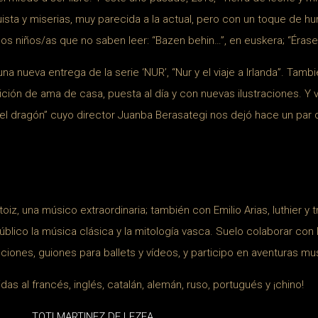
uista y miserias, muy parecida a la actual, pero con un toque de h
 los niños/as que no saben leer: “Bazen behin…”, en euskera; “Érase
nueva entrega de la serie ‘NUR’, “Nur y el viaje a Irlanda”. También
dición de ama de casa, puesta al día y con nuevas ilustraciones. Y
el dragón” cuyo director Juanba Berasategi nos dejó hace un par 
Itoiz, una músico extraordinaria; también con Emilio Arias, luthier y 
 público la música clásica y la mitología vasca. Suelo colaborar 
ciones, guiones para ballets y vídeos, y participo en aventuras mu
das al francés, inglés, catalán, alemán, ruso, portugués y ¡chino!
TOTI MARTINEZ DE LEZEA