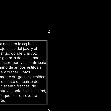
2
a nace en la capital
jo la luz del jazz y el
tango, donde una voz
a guitarra de los gitanos
l acordeón y el contrabajo
mino de ambos estilos a
se y crecer juntos.
amente surge la necesidad
 dialecto del barrio de
n acento francés, de
nuevo sonido a la amistad,
go que les represente
te.
9