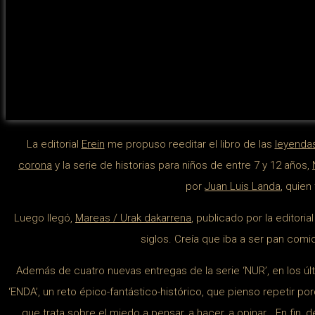
La editorial
Erein
me propuso reeditar el libro de las
leyenda
corona
y la serie de historias para niños de entre 7 y 12 años,
por
Juan Luis Landa
, quien
Luego llegó,
Mareas / Urak dakarrena
, publicado por la editoria
siglos. Creía que iba a ser pan comi
Además de cuatro nuevas entregas de la serie ‘NUR’, en los últi
‘ENDA’, un reto épico-fantástico-histórico, que pienso repetir po
que trata sobre el miedo a pensar, a hacer, a opinar… En fin, de