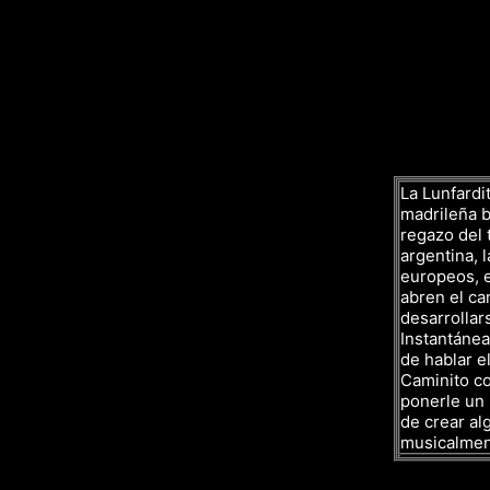
La Lunfardit
madrileña ba
regazo del 
argentina, l
europeos, e
abren el ca
desarrollar
Instantáne
de hablar el
Caminito co
ponerle un 
de crear al
musicalmen