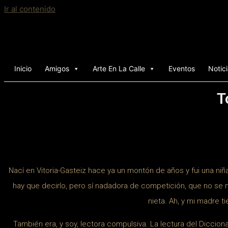
Ir al contenido
Inicio
Amigos
Arte En La Calle
Eventos
Notic
T
Nací en Vitoria-Gasteiz hace ya un montón de años y fui una niña
hay que decirlo, pero sí nadadora de competición, que no se 
nieta. Ah, y mi madre t
También era, y soy, lectora compulsiva. La lectura del Diccio