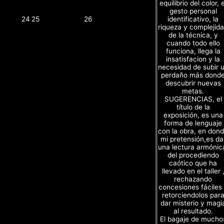
equilibrio del color, e
gesto personal
identificativo, la
24
25
26
riqueza y complejid
de la técnica, y
cuando todo ello
funciona, llega la
insatisfacion y la
necesidad de subir 
perdaño más dond
descubrir nuevas
metas.
SUGERENCIAS, el
título de la
exposición, es una
forma de lenguaje
con la obra, en don
mi pretensión,es da
una lectura armónic
del procediendo
caótico que ha
llevado en el taller 
rechazando
concesiones fáciles
retorciendolos par
dar misterio y magi
al resultado.
El bagaje de mucho