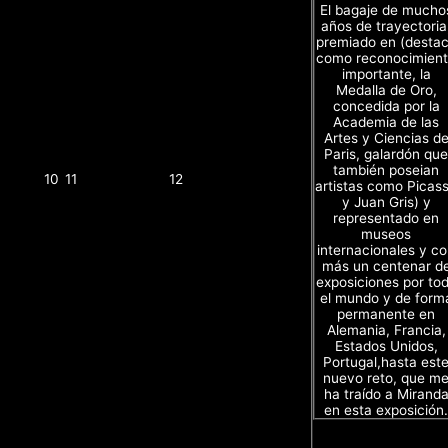
El bagaje de mucho
años de trayectoria
premiado en (desta
como reconocimien
importante, la
Medalla de Oro,
concedida por la
Academia de las
Artes y Ciencias d
Paris, galardón que
también poseian
10
11
12
artistas como Picas
y Juan Gris) y
representado en
museos
internacionales y c
más un centenar d
exposiciones por to
el mundo y de form
permanente en
Alemania, Francia,
Estados Unidos,
Portugal,hasta est
nuevo reto, que m
ha traído a Mirand
en esta exposición.