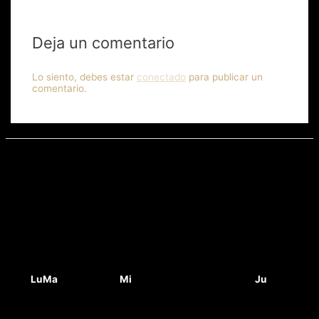
Deja un comentario
Lo siento, debes estar
conectado
para publicar un
comentario.
Lu
Ma
Mi
Ju