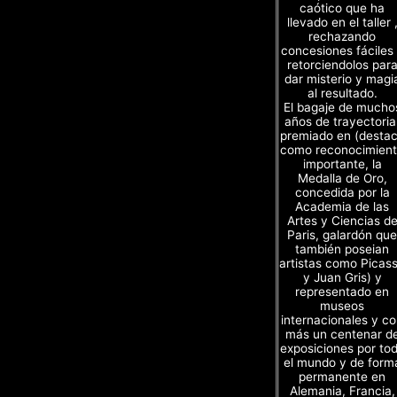
caótico que ha
llevado en el taller 
rechazando
concesiones fáciles
retorciendolos par
dar misterio y magi
al resultado.
El bagaje de mucho
años de trayectoria
premiado en (desta
como reconocimien
importante, la
Medalla de Oro,
concedida por la
Academia de las
Artes y Ciencias d
Paris, galardón que
también poseian
artistas como Picas
y Juan Gris) y
representado en
museos
internacionales y c
más un centenar d
exposiciones por to
el mundo y de form
permanente en
Alemania, Francia,