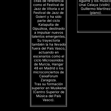
citas de referencia
Aguirre y los músico
como el Festival de
Unai Celaya (violín)
Jazz de Vitoria o el
Guillermo Martínez
Festival de Jazz de
(piano).
Goierri y ha sido
parte del ciclo
Katapulta de
Gipuzkoa, destinado
a impulsar nuevos
talentos emergentes.
Su trayectoria
también la ha llevado
fuera del País Vasco,
actuando en
escenarios como el
ciclo Microsonidos
de Murcia, Hangar
48 en Madrid o los
microconciertos de
CaixaForum
Zaragoza.
Tras su formación
superior en Musikene
(Centro Superior de
Música del País
Vasco).