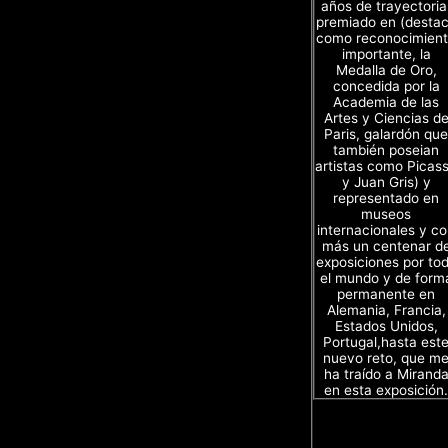
años de trayectoria
premiado en (desta
como reconocimien
importante, la
Medalla de Oro,
concedida por la
Academia de las
Artes y Ciencias d
Paris, galardón que
también poseian
artistas como Picas
y Juan Gris) y
representado en
museos
internacionales y c
más un centenar d
exposiciones por to
el mundo y de form
permanente en
Alemania, Francia,
Estados Unidos,
Portugal,hasta est
nuevo reto, que m
ha traído a Mirand
en esta exposición.