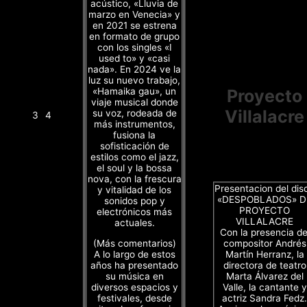
acústico, «Lluvia de
marzo en Venecia» y
en 2021 se estrena
en formato de grupo
con los singles «I
used to» y «casi
nada». En 2024 ve la
luz su nuevo trabajo,
«Hamaika gau», un
Proyecto
viaje musical donde
Villalacre
su voz, rodeada de
3
4
más instrumentos,
fusiona la
sofisticación de
estilos como el jazz,
el soul y la bossa
nova, con la frescura
Presentacion del dis
y vitalidad de los
«DESPOBLADOS» D
sonidos pop y
PROYECTO
electrónicos más
VILLALACRE
actuales.
Con la presencia de
(Más comentarios)
compositor Andrés
A lo largo de estos
Martín Herranz, la
años ha presentado
directora de teatro
su música en
Marta Álvarez del
diversos espacios y
Valle, la cantante y
festivales, desde
actriz Sandra Fedz.