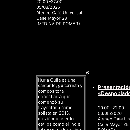
20:00 -22:00
05/08/2026
Ateneo Café Universal
Calle Mayor 28
(MEDINA DE POMAR)
6
Nuria Culla es una
cantante, guitarrista y
Presentación
compositora
«Despoblad
donostiarra que
comenzó su
trayectoria como
20:00 -22:00
solista en 2013,
06/08/2026
moviéndose entre
Ateneo Café Un
estilos como el indie-
Calle Mayor 28
folk y pop alternativo.
POMAR)