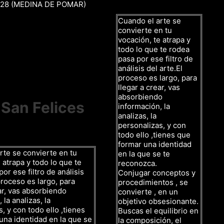
r 28 (MEDINA DE POMAR)
Cuando el arte se
convierte en tu
vocación, te atrapa y
todo lo que te rodea
pasa por ese filtro de
análisis del arte.El
proceso es largo, para
llegar a crear, vas
absorbiendo
 San Felices
información, la
analizas, la
personalizas, y con
todo ello ,tienes que
formar una identidad
rte se convierte en tu
en la que se te
 atrapa y todo lo que te
reconozca.
or ese filtro de análisis
Conjugar conceptos y
proceso es largo, para
procedimientos , se
ar, vas absorbiendo
convierte , en un
 la analizas, la
objetivo obsesionante.
, y con todo ello ,tienes
Buscas el equilibrio en
una identidad en la que se
la composición, el