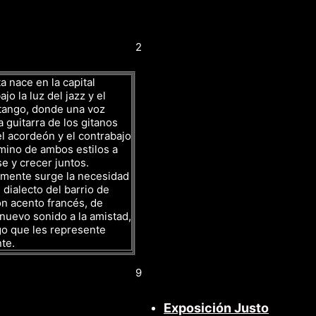
2
a nace en la capital
jo la luz del jazz y el
tango, donde una voz
a guitarra de los gitanos
l acordeón y el contrabajo
mino de ambos estilos a
se y crecer juntos.
amente surge la necesidad
 dialecto del barrio de
n acento francés, de
nuevo sonido a la amistad,
go que les represente
te.
9
Exposición Justo