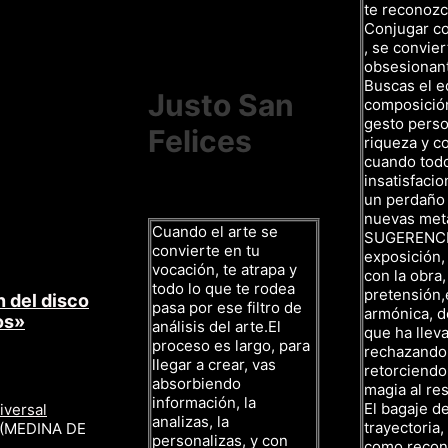
te reconozc
Conjugar c
, se convier
obsesionan
Buscas el eq
Justo San
composición,
gesto person
Felices
riqueza y co
cuando todo 
insatisfacio
un perdaño
nuevas met
Cuando el arte se
SUGERENCIAS
convierte en tu
exposición,
vocación, te atrapa y
con la obra
todo lo que te rodea
pretensión,
 del disco
pasa por ese filtro de
armónica, d
os»
análisis del arte.El
que ha lleva
proceso es largo, para
rechazando 
llegar a crear, vas
retorciendo
absorbiendo
magia al res
información, la
El bagaje d
iversal
analizas, la
trayectoria
 (MEDINA DE
personalizas, y con
como recono