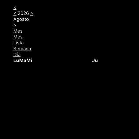
<
<
2026
>
Agosto
>
Mes
Mes
Lista
Semana
Día
Lu
Ma
Mi
Ju