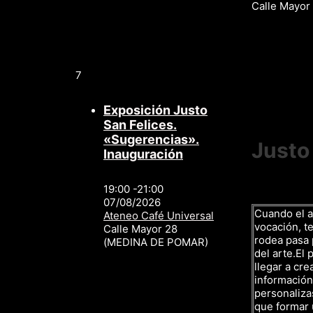
Calle Mayo
7
Exposición Justo
San Felices.
«Sugerencias».
Justo
Inauguración
19:00 -21:00
07/08/2026
Cuando el a
Ateneo Café Universal
vocación, te
Calle Mayor 28
rodea pasa p
(MEDINA DE POMAR)
del arte.El 
llegar a cre
información,
personalizas
que formar 