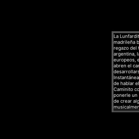
La Lunfardit
madrileña ba
regazo del 
argentina, l
europeos, e
abren el ca
desarrollar
Instantáne
de hablar el
Caminito co
ponerle un 
de crear al
musicalmen