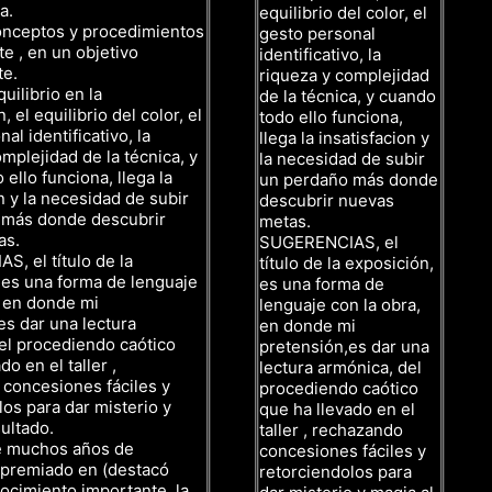
a.
equilibrio del color, el
onceptos y procedimientos
gesto personal
te , en un objetivo
identificativo, la
te.
riqueza y complejidad
uilibrio en la
de la técnica, y cuando
 el equilibrio del color, el
todo ello funciona,
al identificativo, la
llega la insatisfacion y
mplejidad de la técnica, y
la necesidad de subir
ello funciona, llega la
un perdaño más donde
n y la necesidad de subir
descubrir nuevas
 más donde descubrir
metas.
as.
SUGERENCIAS, el
, el título de la
título de la exposición,
 es una forma de lenguaje
es una forma de
, en donde mi
lenguaje con la obra,
es dar una lectura
en donde mi
el procediendo caótico
pretensión,es dar una
do en el taller ,
lectura armónica, del
concesiones fáciles y
procediendo caótico
los para dar misterio y
que ha llevado en el
ultado.
taller , rechazando
e muchos años de
concesiones fáciles y
, premiado en (destacó
retorciendolos para
cimiento importante, la