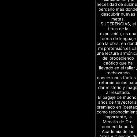
necesidad de subir 
perdaño más dond
descubrir nuevas
metas.
SUGERENCIAS, el
título de la
exposición, es una
forma de lenguaje
con la obra, en don
mi pretensión,es da
una lectura armónic
del procediendo
caótico que ha
llevado en el taller 
rechazando
concesiones fáciles
retorciendolos par
dar misterio y magi
al resultado.
El bagaje de mucho
años de trayectoria
premiado en (desta
como reconocimien
importante, la
Medalla de Oro,
concedida por la
Academia de las
Artes y Ciencias d