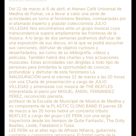
Del 22 de marzo al 6 de abril, el Ateneo Café Universal de
Medina de Pomar, va a llevar a cabo una serie de
actividades en torno al fenómeno Beatles, comisariadas por
el afamado experto y popular coleccionista JULIO
VILLEGAS Nos encontramos ante un grupo musical cuya
transcendencia supera ampliamente las fronteras de la
música. A lo largo de dos semanas podremos disfrutar de
una exposición de sus discos, en la que se podrá escuchar
sus canciones, disfrutar de objetos curiosos y
desenfadados, así como de su bibliografía, vídeos y
películas. También habrá dos charlas y tres actuaciones
musicales. Estas actividades van dirigidas a todo tipo de
personas para brindarles la oportunidad de conocer,
profundizar y disfrutar de este fenómeno La
INAUGURACIÓN será el viernes 22 de marzo a las 20 horas
con una Charla de presentación a cargo de JULIO
VILLEGAS y amenizada con música de THE BEATLES
interpretada al piano por MIGUEL ÁNGEL FERNÁNDEZ
PÉREZ, reconocido pianista,
profesor de la Escuela de Municipal de MúsIca de Medina y
ex componente de la PLASTIC CLONO BAND El jueves 28
de marzo a las 20 horas habrá un concierto tributo
BEATLES a cargo del grupo LEE PERK con una larga
trayectoria desde los tiempos de Quite Fantastic, The Dolly
Beatles, Leslie, Fakeband o Tulsa.
LEE PERK es el alter ego de Alfredo Niharra, guitarrista,
cantante y compositor getxotarra. El formó parte de la