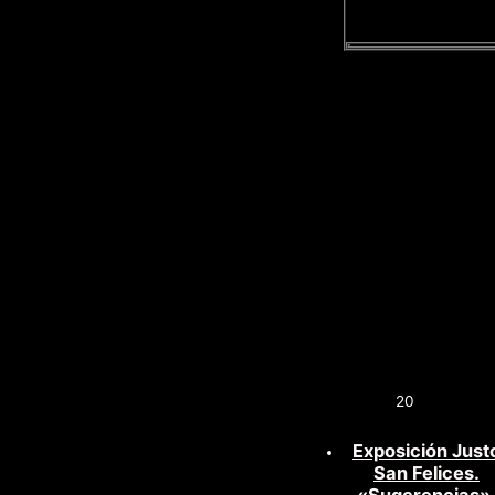
20
Exposición Just
San Felices.