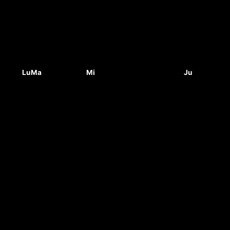
Lu
Ma
Mi
Ju