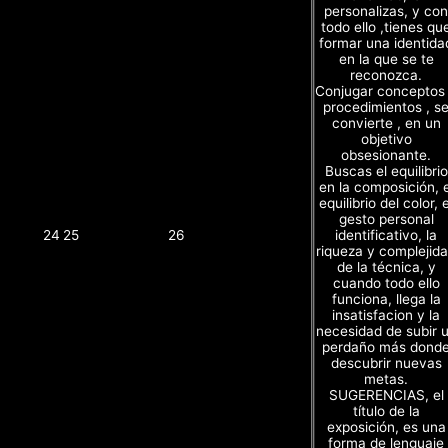
personalizas, y con
todo ello ,tienes qu
formar una identida
en la que se te
reconozca.
Conjugar conceptos
procedimientos , s
convierte , en un
objetivo
obsesionante.
Buscas el equilibrio
en la composición, e
equilibrio del color, e
gesto personal
identificativo, la
24
25
26
riqueza y complejid
de la técnica, y
cuando todo ello
funciona, llega la
insatisfacion y la
necesidad de subir 
perdaño más dond
descubrir nuevas
metas.
SUGERENCIAS, el
título de la
exposición, es una
forma de lenguaje