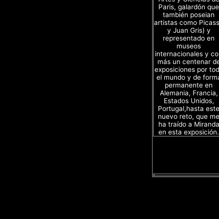
Paris, galardón que
también poseian
artistas como Picas
y Juan Gris) y
representado en
museos
internacionales y c
más un centenar d
exposiciones por to
el mundo y de form
permanente en
Alemania, Francia,
Estados Unidos,
Portugal,hasta est
nuevo reto, que m
ha traído a Mirand
en esta exposición.