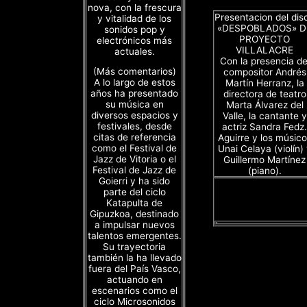
nova, con la frescura
Presentacion del dis
y vitalidad de los
«DESPOBLADOS» D
sonidos pop y
PROYECTO
electrónicos más
VILLALACRE
actuales.
Con la presencia de
(Más comentarios)
compositor Andrés
A lo largo de estos
Martín Herranz, la
años ha presentado
directora de teatro
su música en
Marta Álvarez del
diversos espacios y
Valle, la cantante y
festivales, desde
actriz Sandra Fedz.
citas de referencia
Aguirre y los músico
como el Festival de
Unai Celaya (violín)
Jazz de Vitoria o el
Guillermo Martínez
Festival de Jazz de
(piano).
Goierri y ha sido
parte del ciclo
Katapulta de
Gipuzkoa, destinado
a impulsar nuevos
talentos emergentes.
Su trayectoria
también la ha llevado
fuera del País Vasco,
actuando en
escenarios como el
ciclo Microsonidos