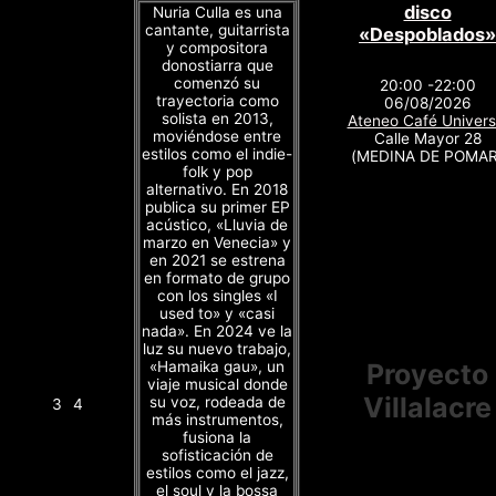
disco
Nuria Culla es una
cantante, guitarrista
«Despoblados»
y compositora
donostiarra que
comenzó su
20:00 -22:00
trayectoria como
06/08/2026
solista en 2013,
Ateneo Café Univers
moviéndose entre
Calle Mayor 28
estilos como el indie-
(MEDINA DE POMAR
folk y pop
alternativo. En 2018
publica su primer EP
acústico, «Lluvia de
marzo en Venecia» y
en 2021 se estrena
en formato de grupo
con los singles «I
used to» y «casi
nada». En 2024 ve la
luz su nuevo trabajo,
«Hamaika gau», un
Proyecto
viaje musical donde
Villalacre
su voz, rodeada de
3
4
más instrumentos,
fusiona la
sofisticación de
estilos como el jazz,
el soul y la bossa