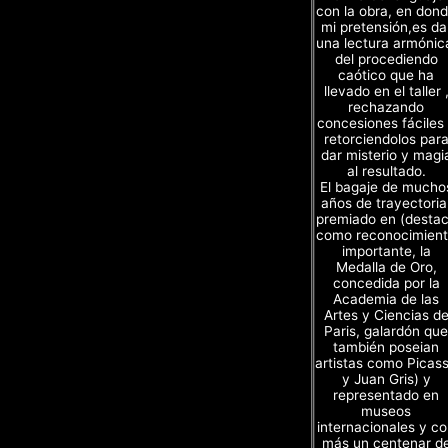
con la obra, en don
mi pretensión,es da
una lectura armónic
del procediendo
caótico que ha
llevado en el taller 
rechazando
concesiones fáciles
retorciendolos par
dar misterio y magi
al resultado.
El bagaje de mucho
años de trayectoria
premiado en (desta
como reconocimien
importante, la
Medalla de Oro,
concedida por la
Academia de las
Artes y Ciencias d
Paris, galardón que
también poseian
artistas como Picas
y Juan Gris) y
representado en
museos
internacionales y c
más un centenar d