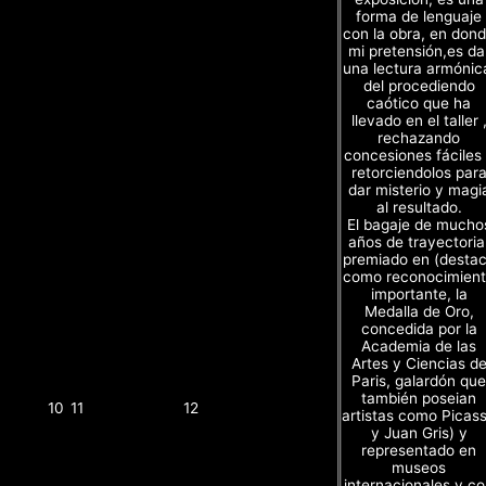
forma de lenguaje
con la obra, en don
mi pretensión,es da
una lectura armónic
del procediendo
caótico que ha
llevado en el taller 
rechazando
concesiones fáciles
retorciendolos par
dar misterio y magi
al resultado.
El bagaje de mucho
años de trayectoria
premiado en (desta
como reconocimien
importante, la
Medalla de Oro,
concedida por la
Academia de las
Artes y Ciencias d
Paris, galardón que
también poseian
10
11
12
artistas como Picas
y Juan Gris) y
representado en
museos
internacionales y c