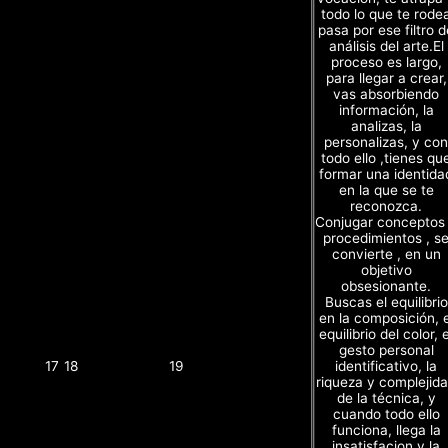
todo lo que te rode
pasa por ese filtro d
análisis del arte.El
proceso es largo,
para llegar a crear,
vas absorbiendo
información, la
analizas, la
personalizas, y con
todo ello ,tienes qu
formar una identida
en la que se te
reconozca.
Conjugar conceptos
procedimientos , s
convierte , en un
objetivo
obsesionante.
Buscas el equilibrio
en la composición, e
equilibrio del color, e
gesto personal
identificativo, la
17
18
19
riqueza y complejid
de la técnica, y
cuando todo ello
funciona, llega la
insatisfacion y la