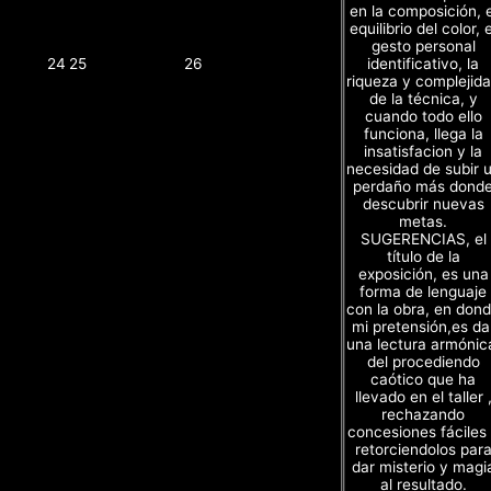
en la composición, e
equilibrio del color, e
gesto personal
identificativo, la
24
25
26
riqueza y complejid
de la técnica, y
cuando todo ello
funciona, llega la
insatisfacion y la
necesidad de subir 
perdaño más dond
descubrir nuevas
metas.
SUGERENCIAS, el
título de la
exposición, es una
forma de lenguaje
con la obra, en don
mi pretensión,es da
una lectura armónic
del procediendo
caótico que ha
llevado en el taller 
rechazando
concesiones fáciles
retorciendolos par
dar misterio y magi
al resultado.