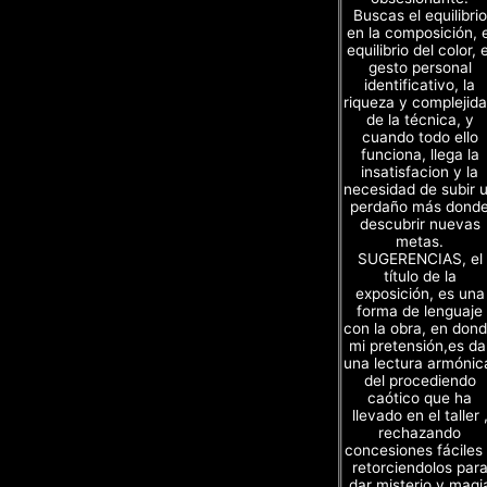
Buscas el equilibrio
en la composición, e
equilibrio del color, e
gesto personal
identificativo, la
riqueza y complejid
de la técnica, y
cuando todo ello
funciona, llega la
insatisfacion y la
necesidad de subir 
perdaño más dond
descubrir nuevas
metas.
SUGERENCIAS, el
título de la
exposición, es una
forma de lenguaje
con la obra, en don
mi pretensión,es da
una lectura armónic
del procediendo
caótico que ha
llevado en el taller 
rechazando
concesiones fáciles
retorciendolos par
dar misterio y magi