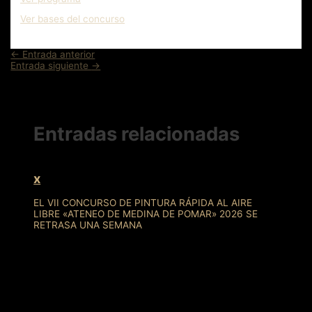
Ver bases del concurso
Navegación
←
Entrada anterior
de
Entrada siguiente
→
entradas
Entradas relacionadas
x
EL VII CONCURSO DE PINTURA RÁPIDA AL AIRE
LIBRE «ATENEO DE MEDINA DE POMAR» 2026 SE
RETRASA UNA SEMANA