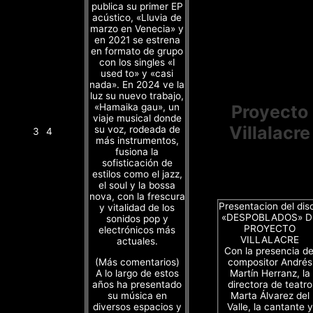
publica su primer EP
acústico, «Lluvia de
marzo en Venecia» y
en 2021 se estrena
en formato de grupo
con los singles «I
used to» y «casi
nada». En 2024 ve la
luz su nuevo trabajo,
«Hamaika gau», un
Proyecto
viaje musical donde
Villalacre
su voz, rodeada de
3
4
más instrumentos,
fusiona la
sofisticación de
estilos como el jazz,
el soul y la bossa
nova, con la frescura
Presentacion del dis
y vitalidad de los
«DESPOBLADOS» D
sonidos pop y
PROYECTO
electrónicos más
VILLALACRE
actuales.
Con la presencia de
(Más comentarios)
compositor Andrés
A lo largo de estos
Martín Herranz, la
años ha presentado
directora de teatro
su música en
Marta Álvarez del
diversos espacios y
Valle, la cantante y