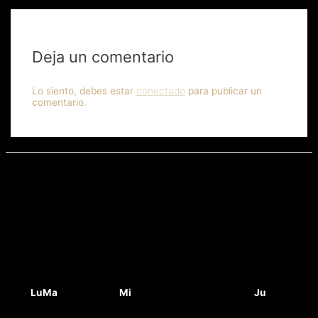
Deja un comentario
Lo siento, debes estar
conectado
para publicar un
comentario.
Lu
Ma
Mi
Ju