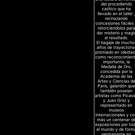
del procediendo
caótico que ha
llevado en el taller 
rechazando
concesiones fáciles
retorciendolos par
dar misterio y magi
al resultado.
El bagaje de mucho
años de trayectoria
premiado en (desta
como reconocimien
importante, la
Medalla de Oro,
concedida por la
Academia de las
Artes y Ciencias d
Paris, galardón que
también poseian
artistas como Picas
y Juan Gris) y
representado en
museos
internacionales y c
más un centenar d
exposiciones por to
el mundo y de form
permanente en