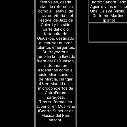
festivales, desde
actriz Sandra Fedz.
citas de referencia
Aguirre y los músico
como el Festival de
Unai Celaya (violín)
Jazz de Vitoria o el
Guillermo Martínez
Festival de Jazz de
(piano).
Goierri y ha sido
parte del ciclo
Katapulta de
Gipuzkoa, destinado
a impulsar nuevos
talentos emergentes.
Su trayectoria
también la ha llevado
fuera del País Vasco,
actuando en
escenarios como el
ciclo Microsonidos
de Murcia, Hangar
48 en Madrid o los
microconciertos de
CaixaForum
Zaragoza.
Tras su formación
superior en Musikene
(Centro Superior de
Música del País
Vasco).