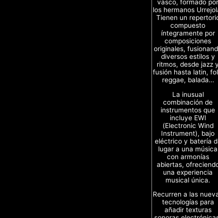
vasco, formado po
los hermanos Urrejol
Tienen un repertori
compuesto
íntegramente por
composiciones
originales, fusionan
diversos estilos y
ritmos, desde jazz 
fusión hasta latin, fol
reggae, balada…
La inusual
combinación de
instrumentos que
incluye EWI
(Electronic Wind
Instrument), bajo
eléctrico y batería 
lugar a una música
con armonías
abiertas, ofreciend
una experiencia
musical única.
Recurren a las nuev
tecnologías para
añadir texturas
sonoras electrónica