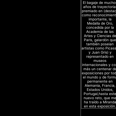
El bagaje de mucho
años de trayectoria
premiado en (desta
como reconocimien
importante, la
Medalla de Oro,
concedida por la
Academia de las
Artes y Ciencias d
Paris, galardón que
también poseian
artistas como Picas
y Juan Gris) y
representado en
museos
internacionales y c
más un centenar d
exposiciones por to
el mundo y de form
permanente en
Alemania, Francia,
Estados Unidos,
Portugal,hasta est
nuevo reto, que m
ha traído a Mirand
en esta exposición.