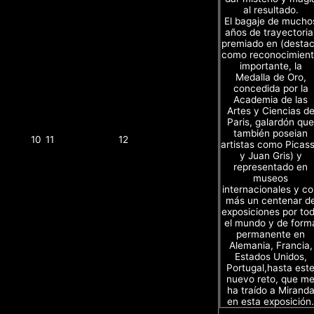
al resultado.
El bagaje de mucho
años de trayectoria
premiado en (desta
como reconocimien
importante, la
Medalla de Oro,
concedida por la
Academia de las
Artes y Ciencias d
Paris, galardón que
también poseian
10
11
12
artistas como Picas
y Juan Gris) y
representado en
museos
internacionales y c
más un centenar d
exposiciones por to
el mundo y de form
permanente en
Alemania, Francia,
Estados Unidos,
Portugal,hasta est
nuevo reto, que m
ha traído a Mirand
en esta exposición.