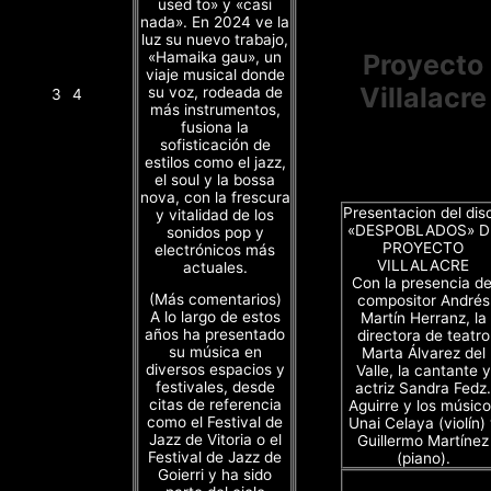
used to» y «casi
nada». En 2024 ve la
luz su nuevo trabajo,
«Hamaika gau», un
Proyecto
viaje musical donde
Villalacre
su voz, rodeada de
3
4
más instrumentos,
fusiona la
sofisticación de
estilos como el jazz,
el soul y la bossa
nova, con la frescura
Presentacion del dis
y vitalidad de los
«DESPOBLADOS» D
sonidos pop y
PROYECTO
electrónicos más
VILLALACRE
actuales.
Con la presencia de
(Más comentarios)
compositor Andrés
A lo largo de estos
Martín Herranz, la
años ha presentado
directora de teatro
su música en
Marta Álvarez del
diversos espacios y
Valle, la cantante y
festivales, desde
actriz Sandra Fedz.
citas de referencia
Aguirre y los músico
como el Festival de
Unai Celaya (violín)
Jazz de Vitoria o el
Guillermo Martínez
Festival de Jazz de
(piano).
Goierri y ha sido