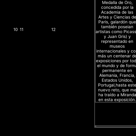
Medalla de Oro,
concedida por la
Academia de las
Artes y Ciencias d
Paris, galardón que
también poseian
10
11
12
artistas como Picas
y Juan Gris) y
representado en
museos
internacionales y c
más un centenar d
exposiciones por to
el mundo y de form
permanente en
Alemania, Francia,
Estados Unidos,
Portugal,hasta est
nuevo reto, que m
ha traído a Mirand
en esta exposición.