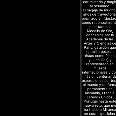
dar misterio y magi
al resultado.
El bagaje de mucho
años de trayectoria
premiado en (desta
como reconocimien
importante, la
Medalla de Oro,
concedida por la
Academia de las
Artes y Ciencias d
Paris, galardón que
también poseian
artistas como Picas
y Juan Gris) y
representado en
museos
internacionales y c
más un centenar d
exposiciones por to
el mundo y de form
permanente en
Alemania, Francia,
Estados Unidos,
Portugal,hasta est
nuevo reto, que m
ha traído a Mirand
en esta exposición.