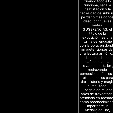
cuando todo ello
funciona, llega la
insatisfacion y la
necesidad de subir 
perdaño más dond
descubrir nuevas
metas.
SUGERENCIAS, el
título de la
exposición, es una
forma de lenguaje
con la obra, en don
mi pretensión,es da
una lectura armónic
del procediendo
caótico que ha
llevado en el taller 
rechazando
concesiones fáciles
retorciendolos par
dar misterio y magi
al resultado.
El bagaje de mucho
años de trayectoria
premiado en (desta
como reconocimien
importante, la
Medalla de Oro,