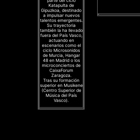
parte del ciclo
Katapulta de
Gipuzkoa, destinado
a impulsar nuevos
talentos emergentes.
Su trayectoria
también la ha llevado
fuera del País Vasco,
actuando en
escenarios como el
ciclo Microsonidos
de Murcia, Hangar
48 en Madrid o los
microconciertos de
CaixaForum
Zaragoza.
Tras su formación
superior en Musikene
(Centro Superior de
Música del País
Vasco).