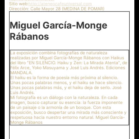
Sitio web:
http://ateneocafeuniversal.com
Dirección:
Calle Mayor 28 (MEDINA DE POMAR)
Miguel García-Monge
Rábanos
La exposición combina fotografías de naturaleza
realizadas por Miguel García-Monge Rábanos con Haikus
del libro "EN SILENCIO. Haiku y Zen: La Mirada Atenta", de
Félix Arce, Yoko Masuyama y José Luis Andrés. Ediciones
MANDALA.
El haiku es la forma de poesía más próxima al silencio.
Unas pocas palabras menos, y el haiku se hace silencio.
Unas pocas palabras más, y el haiku deja de serlo. José
Luis Andrés.
Mi fotografía es un diálogo con la naturaleza. En cada
imagen, busco capturar su esencia: la fuerza imponente
de un paisaje o la armonía de un bosque. Con esta
exposición, busco despertar una mirada más consciente y
respetuosa hacia nuestro entorno natural. Miguel García-
Monge Rábanos