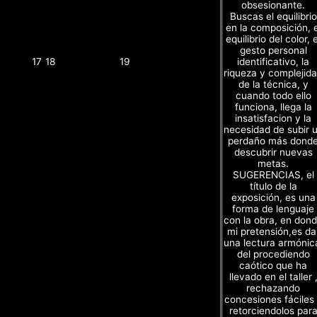
obsesionante.
Buscas el equilibrio
en la composición, e
equilibrio del color, e
gesto personal
identificativo, la
17
18
19
riqueza y complejid
de la técnica, y
cuando todo ello
funciona, llega la
insatisfacion y la
necesidad de subir 
perdaño más dond
descubrir nuevas
metas.
SUGERENCIAS, el
título de la
exposición, es una
forma de lenguaje
con la obra, en don
mi pretensión,es da
una lectura armónic
del procediendo
caótico que ha
llevado en el taller 
rechazando
concesiones fáciles
retorciendolos par