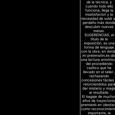
de la técnica, y
cuando todo ello
funciona, llega la
insatisfacion y la
necesidad de subir 
perdaño más dond
descubrir nuevas
metas.
SUGERENCIAS, el
título de la
exposición, es una
forma de lenguaje
con la obra, en don
mi pretensión,es da
una lectura armónic
del procediendo
caótico que ha
llevado en el taller 
rechazando
concesiones fáciles
retorciendolos par
dar misterio y magi
al resultado.
El bagaje de mucho
años de trayectoria
premiado en (desta
como reconocimien
importante, la