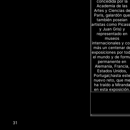
concedida por la
Academia de las
Artes y Ciencias d
Paris, galardón que
también poseian
artistas como Picas
y Juan Gris) y
representado en
museos
internacionales y c
más un centenar d
exposiciones por to
el mundo y de form
permanente en
Alemania, Francia,
Estados Unidos,
Portugal,hasta est
nuevo reto, que m
ha traído a Mirand
en esta exposición.
31