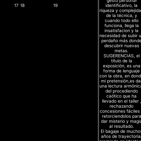
gesto personal
identificativo, la
17
18
19
riqueza y complejid
de la técnica, y
cuando todo ello
funciona, llega la
insatisfacion y la
necesidad de subir 
perdaño más dond
descubrir nuevas
metas.
SUGERENCIAS, el
título de la
exposición, es una
forma de lenguaje
con la obra, en don
mi pretensión,es da
una lectura armónic
del procediendo
caótico que ha
llevado en el taller 
rechazando
concesiones fáciles
retorciendolos par
dar misterio y magi
al resultado.
El bagaje de mucho
años de trayectoria