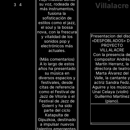
Villalacre
su voz, rodeada de
3
4
más instrumentos,
fusiona la
sofisticación de
estilos como el jazz,
el soul y la bossa
nova, con la frescura
Presentacion del dis
y vitalidad de los
«DESPOBLADOS» D
sonidos pop y
PROYECTO
electrónicos más
VILLALACRE
actuales.
Con la presencia de
(Más comentarios)
compositor Andrés
A lo largo de estos
Martín Herranz, la
años ha presentado
directora de teatro
su música en
Marta Álvarez del
diversos espacios y
Valle, la cantante y
festivales, desde
actriz Sandra Fedz.
citas de referencia
Aguirre y los músico
como el Festival de
Unai Celaya (violín)
Jazz de Vitoria o el
Guillermo Martínez
Festival de Jazz de
(piano).
Goierri y ha sido
parte del ciclo
Katapulta de
Gipuzkoa, destinado
a impulsar nuevos
talentos emergentes.