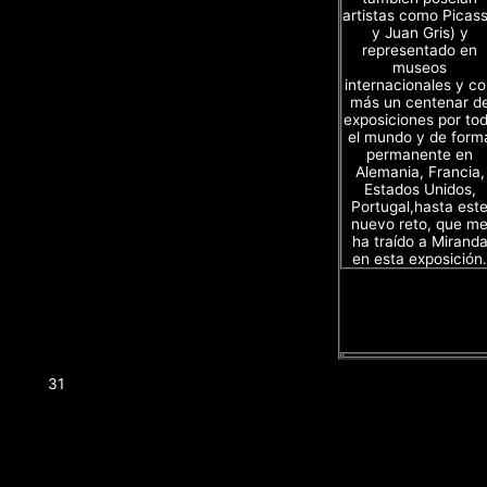
artistas como Picas
y Juan Gris) y
representado en
museos
internacionales y c
más un centenar d
exposiciones por to
el mundo y de form
permanente en
Alemania, Francia,
Estados Unidos,
Portugal,hasta est
nuevo reto, que m
ha traído a Mirand
en esta exposición.
31