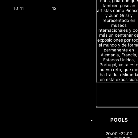
Paris, galardón que
también poseian
10
11
12
artistas como Picas
y Juan Gris) y
representado en
museos
internacionales y c
más un centenar d
exposiciones por to
el mundo y de form
permanente en
Alemania, Francia,
Estados Unidos,
Portugal,hasta est
nuevo reto, que m
ha traído a Mirand
en esta exposición.
POOLS
20:00 -22:00