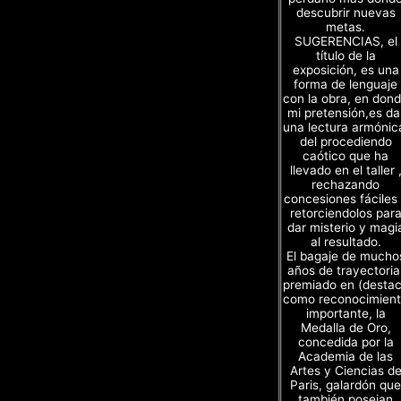
descubrir nuevas
metas.
SUGERENCIAS, el
título de la
exposición, es una
forma de lenguaje
con la obra, en don
mi pretensión,es da
una lectura armónic
del procediendo
caótico que ha
llevado en el taller 
rechazando
concesiones fáciles
retorciendolos par
dar misterio y magi
al resultado.
El bagaje de mucho
años de trayectoria
premiado en (desta
como reconocimien
importante, la
Medalla de Oro,
concedida por la
Academia de las
Artes y Ciencias d
Paris, galardón que
también poseian