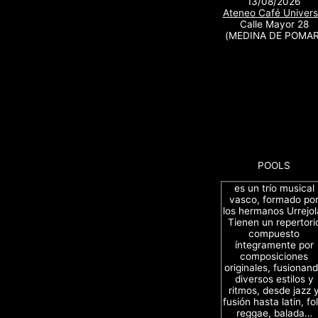
13/08/2026
Ateneo Café Univers
Calle Mayor 28
(MEDINA DE POMAR
POOLS
es un trío musical
vasco, formado po
los hermanos Urrejol
Tienen un repertori
compuesto
íntegramente por
composiciones
originales, fusionan
diversos estilos y
ritmos, desde jazz 
fusión hasta latin, fol
reggae, balada…