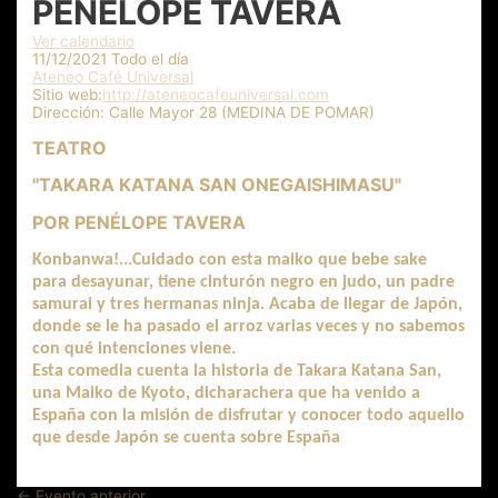
PENÉLOPE TAVERA
Ver calendario
11/12/2021 Todo el día
Ateneo Café Universal
Sitio web:
http://ateneocafeuniversal.com
Dirección:
Calle Mayor 28 (MEDINA DE POMAR)
TEATRO
"TAKARA KATANA SAN ONEGAISHIMASU"
POR PENÉLOPE TAVERA
Konbanwa!...Cuidado con esta maiko que bebe sake
para desayunar, tiene cinturón negro en judo, un padre
samurai
y tres hermanas ninja. Acaba de llegar de Japón,
donde se le ha pasado el arroz varias veces y no sabemos
con qué intenciones viene.
Esta comedia cuenta la historia de Takara Katana San,
una Maiko de Kyoto, dicharachera que ha venido a
España con la misión de disfrutar y conocer todo aquello
que desde Japón se cuenta sobre España
Navegación
←
Evento anterior