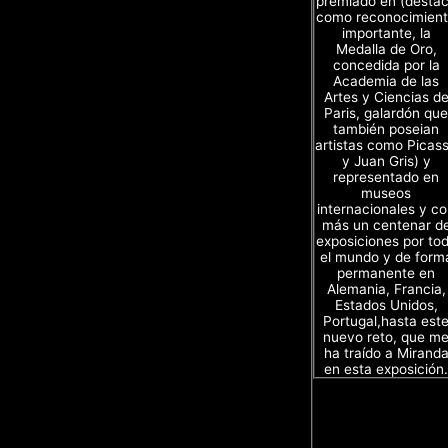
premiado en (desta
como reconocimien
importante, la
Medalla de Oro,
concedida por la
Academia de las
Artes y Ciencias d
Paris, galardón que
también poseian
artistas como Picas
y Juan Gris) y
representado en
museos
internacionales y c
más un centenar d
exposiciones por to
el mundo y de form
permanente en
Alemania, Francia,
Estados Unidos,
Portugal,hasta est
nuevo reto, que m
ha traído a Mirand
en esta exposición.