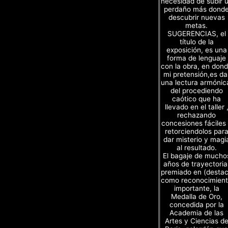
necesidad de subir 
perdaño más dond
descubrir nuevas
metas.
SUGERENCIAS, el
título de la
exposición, es una
forma de lenguaje
con la obra, en don
mi pretensión,es da
una lectura armónic
del procediendo
caótico que ha
llevado en el taller 
rechazando
concesiones fáciles
retorciendolos par
dar misterio y magi
al resultado.
El bagaje de mucho
años de trayectoria
premiado en (desta
como reconocimien
importante, la
Medalla de Oro,
concedida por la
Academia de las
Artes y Ciencias d