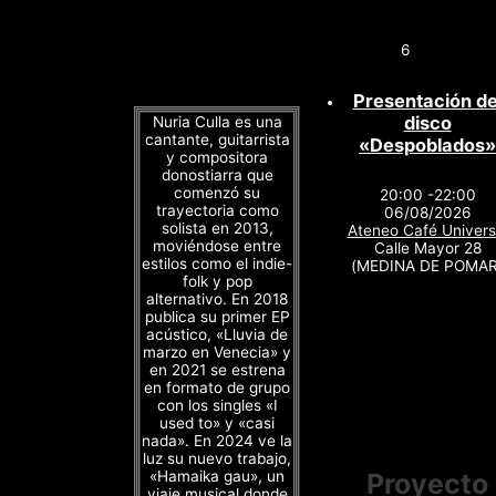
6
Presentación de
disco
Nuria Culla es una
cantante, guitarrista
«Despoblados»
y compositora
donostiarra que
comenzó su
20:00 -22:00
trayectoria como
06/08/2026
solista en 2013,
Ateneo Café Univers
moviéndose entre
Calle Mayor 28
estilos como el indie-
(MEDINA DE POMAR
folk y pop
alternativo. En 2018
publica su primer EP
acústico, «Lluvia de
marzo en Venecia» y
en 2021 se estrena
en formato de grupo
con los singles «I
used to» y «casi
nada». En 2024 ve la
luz su nuevo trabajo,
«Hamaika gau», un
Proyecto
viaje musical donde