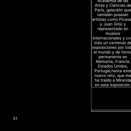
Academia de las
Artes y Ciencias d
Paris, galardón que
también poseian
artistas como Picas
y Juan Gris) y
representado en
museos
internacionales y c
más un centenar d
exposiciones por to
el mundo y de form
permanente en
Alemania, Francia,
Estados Unidos,
Portugal,hasta est
nuevo reto, que m
ha traído a Mirand
en esta exposición.
31