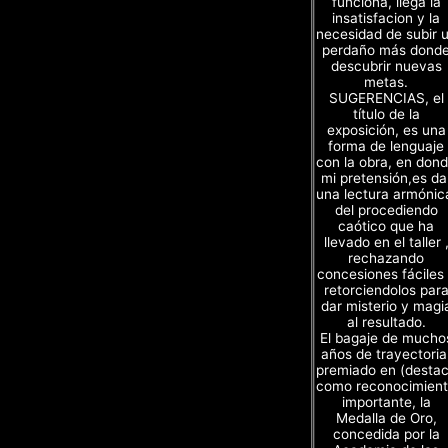
funciona, llega la
insatisfacion y la
necesidad de subir 
perdaño más dond
descubrir nuevas
metas.
SUGERENCIAS, el
título de la
exposición, es una
forma de lenguaje
con la obra, en don
mi pretensión,es da
una lectura armónic
del procediendo
caótico que ha
llevado en el taller 
rechazando
concesiones fáciles
retorciendolos par
dar misterio y magi
al resultado.
El bagaje de mucho
años de trayectoria
premiado en (desta
como reconocimien
importante, la
Medalla de Oro,
concedida por la