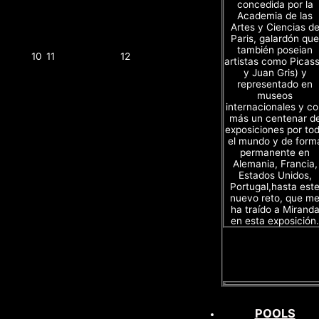
concedida por la
Academia de las
Artes y Ciencias d
Paris, galardón que
también poseian
10
11
12
artistas como Picas
y Juan Gris) y
representado en
museos
internacionales y c
más un centenar d
exposiciones por to
el mundo y de form
permanente en
Alemania, Francia,
Estados Unidos,
Portugal,hasta est
nuevo reto, que m
ha traído a Mirand
en esta exposición.
POOLS