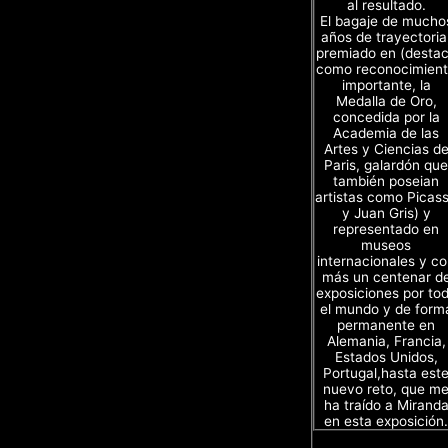
al resultado.
El bagaje de mucho
años de trayectoria
premiado en (desta
como reconocimien
importante, la
Medalla de Oro,
concedida por la
Academia de las
Artes y Ciencias d
Paris, galardón que
también poseian
artistas como Picas
y Juan Gris) y
representado en
museos
internacionales y c
más un centenar d
exposiciones por to
el mundo y de form
permanente en
Alemania, Francia,
Estados Unidos,
Portugal,hasta est
nuevo reto, que m
ha traído a Mirand
en esta exposición.