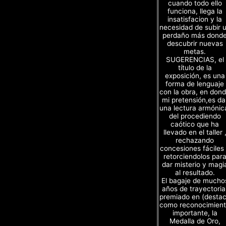
cuando todo ello
funciona, llega la
insatisfacion y la
necesidad de subir 
perdaño más dond
descubrir nuevas
metas.
SUGERENCIAS, el
título de la
exposición, es una
forma de lenguaje
con la obra, en don
mi pretensión,es da
una lectura armónic
del procediendo
caótico que ha
llevado en el taller 
rechazando
concesiones fáciles
retorciendolos par
dar misterio y magi
al resultado.
El bagaje de mucho
años de trayectoria
premiado en (desta
como reconocimien
importante, la
Medalla de Oro,