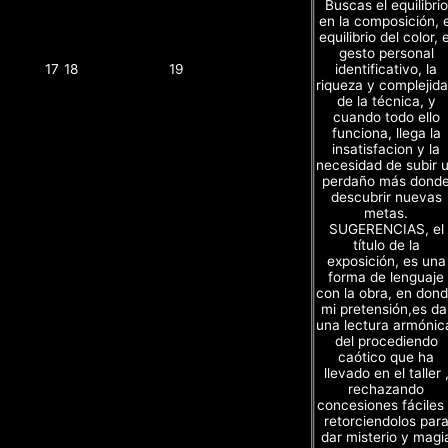
Buscas el equilibrio
en la composición, e
equilibrio del color, e
gesto personal
identificativo, la
17
18
19
riqueza y complejid
de la técnica, y
cuando todo ello
funciona, llega la
insatisfacion y la
necesidad de subir 
perdaño más dond
descubrir nuevas
metas.
SUGERENCIAS, el
título de la
exposición, es una
forma de lenguaje
con la obra, en don
mi pretensión,es da
una lectura armónic
del procediendo
caótico que ha
llevado en el taller 
rechazando
concesiones fáciles
retorciendolos par
dar misterio y magi