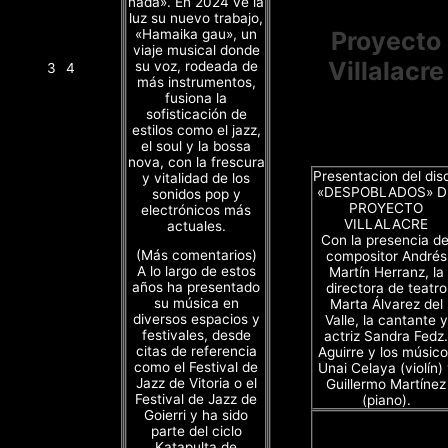
nada». En 2024 ve la
luz su nuevo trabajo,
«Hamaika gau», un
Proyecto
viaje musical donde
Villalacre
su voz, rodeada de
3
4
más instrumentos,
fusiona la
sofisticación de
estilos como el jazz,
el soul y la bossa
nova, con la frescura
Presentacion del dis
y vitalidad de los
«DESPOBLADOS» D
sonidos pop y
PROYECTO
electrónicos más
VILLALACRE
actuales.
Con la presencia de
(Más comentarios)
compositor Andrés
A lo largo de estos
Martín Herranz, la
años ha presentado
directora de teatro
su música en
Marta Álvarez del
diversos espacios y
Valle, la cantante y
festivales, desde
actriz Sandra Fedz.
citas de referencia
Aguirre y los músico
como el Festival de
Unai Celaya (violín)
Jazz de Vitoria o el
Guillermo Martínez
Festival de Jazz de
(piano).
Goierri y ha sido
parte del ciclo
Katapulta de