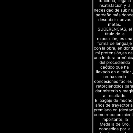
funciona, llega la
insatisfacion y la
necesidad de subir 
perdaño más dond
descubrir nuevas
metas.
SUGERENCIAS, el
título de la
exposición, es una
forma de lenguaje
con la obra, en don
mi pretensión,es da
una lectura armónic
del procediendo
caótico que ha
llevado en el taller 
rechazando
concesiones fáciles
retorciendolos par
dar misterio y magi
al resultado.
El bagaje de mucho
años de trayectoria
premiado en (desta
como reconocimien
importante, la
Medalla de Oro,
concedida por la