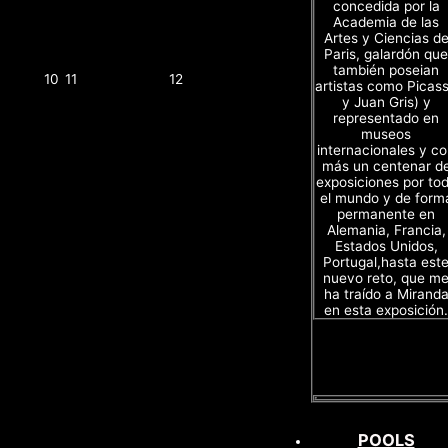
concedida por la
Academia de las
Artes y Ciencias d
Paris, galardón que
también poseian
10
11
12
artistas como Picas
y Juan Gris) y
representado en
museos
internacionales y c
más un centenar d
exposiciones por to
el mundo y de form
permanente en
Alemania, Francia,
Estados Unidos,
Portugal,hasta est
nuevo reto, que m
ha traído a Mirand
en esta exposición.
POOLS