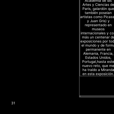
Academia de las
Artes y Ciencias d
Paris, galardón que
también poseian
artistas como Picas
y Juan Gris) y
representado en
museos
internacionales y c
más un centenar d
exposiciones por to
el mundo y de form
permanente en
Alemania, Francia,
Estados Unidos,
Portugal,hasta est
nuevo reto, que m
ha traído a Mirand
en esta exposición.
31