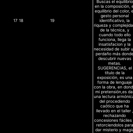
Buscas el equilibrio
en la composición, e
equilibrio del color, e
gesto personal
identificativo, la
17
18
19
riqueza y complejid
de la técnica, y
cuando todo ello
funciona, llega la
insatisfacion y la
necesidad de subir 
perdaño más dond
descubrir nuevas
metas.
SUGERENCIAS, el
título de la
exposición, es una
forma de lenguaje
con la obra, en don
mi pretensión,es da
una lectura armónic
del procediendo
caótico que ha
llevado en el taller 
rechazando
concesiones fáciles
retorciendolos par
dar misterio y magi