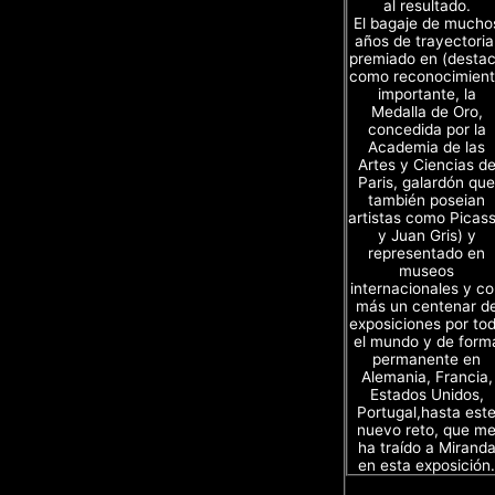
al resultado.
El bagaje de mucho
años de trayectoria
premiado en (desta
como reconocimien
importante, la
Medalla de Oro,
concedida por la
Academia de las
Artes y Ciencias d
Paris, galardón que
también poseian
artistas como Picas
y Juan Gris) y
representado en
museos
internacionales y c
más un centenar d
exposiciones por to
el mundo y de form
permanente en
Alemania, Francia,
Estados Unidos,
Portugal,hasta est
nuevo reto, que m
ha traído a Mirand
en esta exposición.