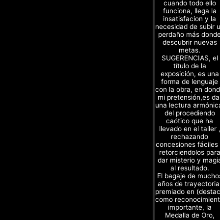
cuando todo ello
funciona, llega la
insatisfacion y la
necesidad de subir 
perdaño más dond
descubrir nuevas
metas.
SUGERENCIAS, el
título de la
exposición, es una
forma de lenguaje
con la obra, en don
mi pretensión,es da
una lectura armónic
del procediendo
caótico que ha
llevado en el taller 
rechazando
concesiones fáciles
retorciendolos par
dar misterio y magi
al resultado.
El bagaje de mucho
años de trayectoria
premiado en (desta
como reconocimien
importante, la
Medalla de Oro,