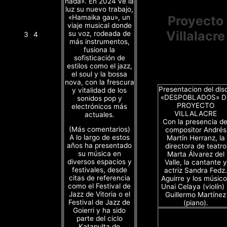
nada». En 2024 ve la
luz su nuevo trabajo,
«Hamaika gau», un
Proyecto
viaje musical donde
Villalacre
su voz, rodeada de
3
4
más instrumentos,
fusiona la
sofisticación de
estilos como el jazz,
el soul y la bossa
nova, con la frescura
Presentacion del dis
y vitalidad de los
«DESPOBLADOS» D
sonidos pop y
PROYECTO
electrónicos más
VILLALACRE
actuales.
Con la presencia de
(Más comentarios)
compositor Andrés
A lo largo de estos
Martín Herranz, la
años ha presentado
directora de teatro
su música en
Marta Álvarez del
diversos espacios y
Valle, la cantante y
festivales, desde
actriz Sandra Fedz.
citas de referencia
Aguirre y los músico
como el Festival de
Unai Celaya (violín)
Jazz de Vitoria o el
Guillermo Martínez
Festival de Jazz de
(piano).
Goierri y ha sido
parte del ciclo
Katapulta de