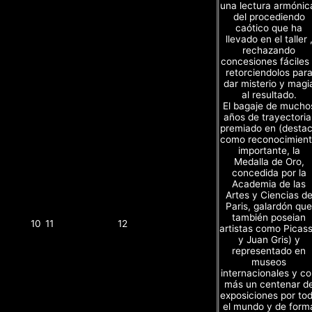
una lectura armónic
del procediendo
caótico que ha
llevado en el taller 
rechazando
concesiones fáciles
retorciendolos par
dar misterio y magi
al resultado.
El bagaje de mucho
años de trayectoria
premiado en (desta
como reconocimien
importante, la
Medalla de Oro,
concedida por la
Academia de las
Artes y Ciencias d
Paris, galardón que
también poseian
10
11
12
artistas como Picas
y Juan Gris) y
representado en
museos
internacionales y c
más un centenar d
exposiciones por to
el mundo y de form