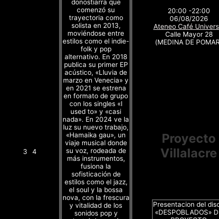
donostiarra que
comenzó su
20:00 -22:00
trayectoria como
06/08/2026
solista en 2013,
Ateneo Café Univers
moviéndose entre
Calle Mayor 28
estilos como el indie-
(MEDINA DE POMAR
folk y pop
alternativo. En 2018
publica su primer EP
acústico, «Lluvia de
marzo en Venecia» y
en 2021 se estrena
en formato de grupo
con los singles «I
used to» y «casi
nada». En 2024 ve la
luz su nuevo trabajo,
«Hamaika gau», un
Proyecto
viaje musical donde
Villalacre
su voz, rodeada de
3
4
más instrumentos,
fusiona la
sofisticación de
estilos como el jazz,
el soul y la bossa
nova, con la frescura
Presentacion del dis
y vitalidad de los
«DESPOBLADOS» D
sonidos pop y