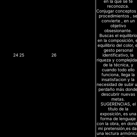
en la que se te
reconozca.
Conjugar conceptos
procedimientos , s
convierte , en un
objetivo
obsesionante.
Buscas el equilibrio
en la composición, e
equilibrio del color, e
gesto personal
identificativo, la
24
25
26
riqueza y complejid
de la técnica, y
cuando todo ello
funciona, llega la
insatisfacion y la
necesidad de subir 
perdaño más dond
descubrir nuevas
metas.
SUGERENCIAS, el
título de la
exposición, es una
forma de lenguaje
con la obra, en don
mi pretensión,es da
una lectura armónic