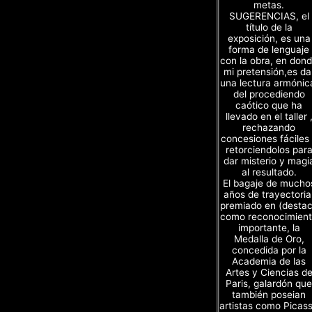
metas.
SUGERENCIAS, el
título de la
exposición, es una
forma de lenguaje
con la obra, en don
mi pretensión,es da
una lectura armónic
del procediendo
caótico que ha
llevado en el taller 
rechazando
concesiones fáciles
retorciendolos par
dar misterio y magi
al resultado.
El bagaje de mucho
años de trayectoria
premiado en (desta
como reconocimien
importante, la
Medalla de Oro,
concedida por la
Academia de las
Artes y Ciencias d
Paris, galardón que
también poseian
artistas como Picas