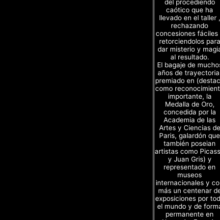
del procediendo
caótico que ha
llevado en el taller 
rechazando
concesiones fáciles
retorciendolos par
dar misterio y magi
al resultado.
El bagaje de mucho
años de trayectoria
premiado en (desta
como reconocimien
importante, la
Medalla de Oro,
concedida por la
Academia de las
Artes y Ciencias d
Paris, galardón que
también poseian
artistas como Picas
y Juan Gris) y
representado en
museos
internacionales y c
más un centenar d
exposiciones por to
el mundo y de form
permanente en