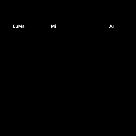
Lu
Ma
Mi
Ju