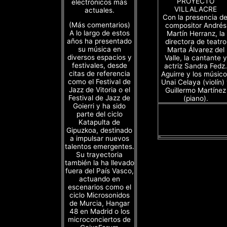
PROYECTO
electrónicos más
VILLALACRE
actuales.
Con la presencia de
(Más comentarios)
compositor Andrés
A lo largo de estos
Martín Herranz, la
años ha presentado
directora de teatro
su música en
Marta Álvarez del
diversos espacios y
Valle, la cantante y
festivales, desde
actriz Sandra Fedz.
citas de referencia
Aguirre y los músico
como el Festival de
Unai Celaya (violín)
Jazz de Vitoria o el
Guillermo Martínez
Festival de Jazz de
(piano).
Goierri y ha sido
parte del ciclo
Katapulta de
Gipuzkoa, destinado
a impulsar nuevos
talentos emergentes.
Su trayectoria
también la ha llevado
fuera del País Vasco,
actuando en
escenarios como el
ciclo Microsonidos
de Murcia, Hangar
48 en Madrid o los
microconciertos de