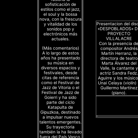
sofisticación de
estilos como el jazz,
el soul y la bossa
nova, con la frescura
Presentacion del dis
y vitalidad de los
«DESPOBLADOS» D
sonidos pop y
PROYECTO
electrónicos más
VILLALACRE
actuales.
Con la presencia de
(Más comentarios)
compositor Andrés
A lo largo de estos
Martín Herranz, la
años ha presentado
directora de teatro
su música en
Marta Álvarez del
diversos espacios y
Valle, la cantante y
festivales, desde
actriz Sandra Fedz.
citas de referencia
Aguirre y los músico
como el Festival de
Unai Celaya (violín)
Jazz de Vitoria o el
Guillermo Martínez
Festival de Jazz de
(piano).
Goierri y ha sido
parte del ciclo
Katapulta de
Gipuzkoa, destinado
a impulsar nuevos
talentos emergentes.
Su trayectoria
también la ha llevado
fuera del País Vasco,