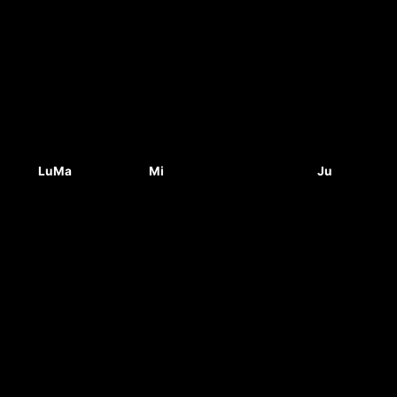
Lu
Ma
Mi
Ju