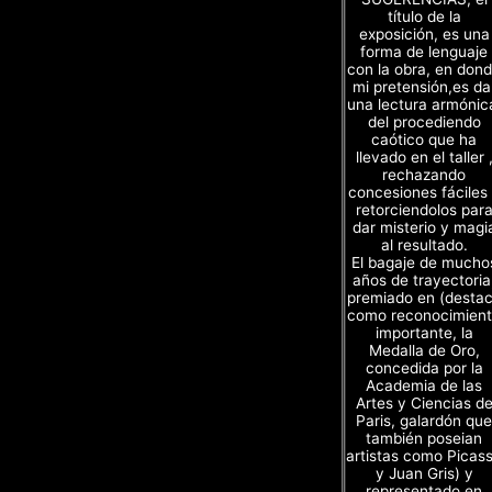
título de la
exposición, es una
forma de lenguaje
con la obra, en don
mi pretensión,es da
una lectura armónic
del procediendo
caótico que ha
llevado en el taller 
rechazando
concesiones fáciles
retorciendolos par
dar misterio y magi
al resultado.
El bagaje de mucho
años de trayectoria
premiado en (desta
como reconocimien
importante, la
Medalla de Oro,
concedida por la
Academia de las
Artes y Ciencias d
Paris, galardón que
también poseian
artistas como Picas
y Juan Gris) y
representado en