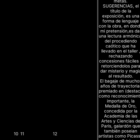
metas.
SUGERENCIAS, el
título de la
exposición, es una
forma de lenguaje
con la obra, en don
mi pretensión,es da
una lectura armónic
del procediendo
caótico que ha
llevado en el taller 
rechazando
concesiones fáciles
retorciendolos par
dar misterio y magi
al resultado.
El bagaje de mucho
años de trayectoria
premiado en (desta
como reconocimien
importante, la
Medalla de Oro,
concedida por la
Academia de las
Artes y Ciencias d
Paris, galardón que
también poseian
10
11
12
artistas como Picas