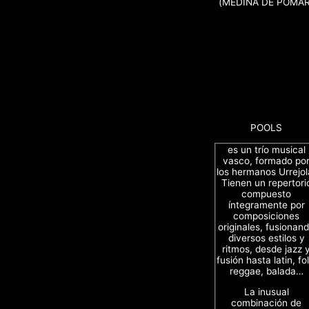
(MEDINA DE POMAR
POOLS
es un trío musical
vasco, formado po
los hermanos Urrejol
Tienen un repertori
compuesto
íntegramente por
composiciones
originales, fusionan
diversos estilos y
ritmos, desde jazz 
fusión hasta latin, fol
reggae, balada…
La inusual
combinación de