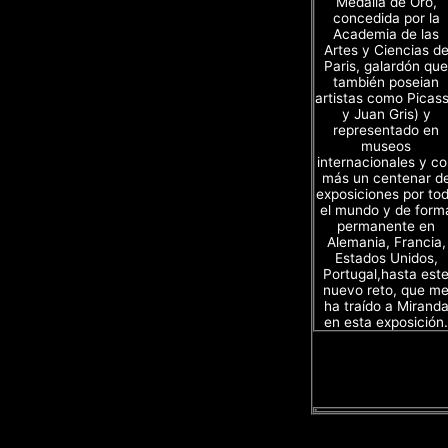
Medalla de Oro,
concedida por la
Academia de las
Artes y Ciencias d
Paris, galardón que
también poseian
artistas como Picas
y Juan Gris) y
representado en
museos
internacionales y c
más un centenar d
exposiciones por to
el mundo y de form
permanente en
Alemania, Francia,
Estados Unidos,
Portugal,hasta est
nuevo reto, que m
ha traído a Mirand
en esta exposición.