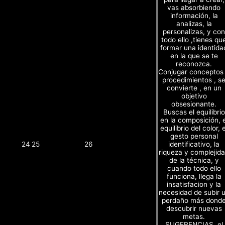
vas absorbiendo
información, la
analizas, la
personalizas, y con
todo ello ,tienes qu
formar una identida
en la que se te
reconozca.
Conjugar conceptos
procedimientos , s
convierte , en un
objetivo
obsesionante.
Buscas el equilibrio
en la composición, e
equilibrio del color, e
gesto personal
identificativo, la
24
25
26
riqueza y complejid
de la técnica, y
cuando todo ello
funciona, llega la
insatisfacion y la
necesidad de subir 
perdaño más dond
descubrir nuevas
metas.
SUGERENCIAS, el