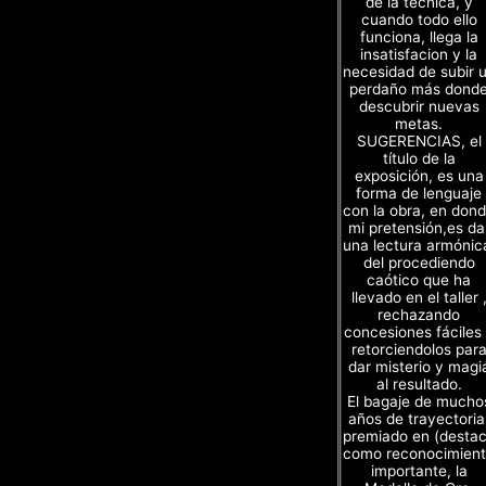
de la técnica, y
cuando todo ello
funciona, llega la
insatisfacion y la
necesidad de subir 
perdaño más dond
descubrir nuevas
metas.
SUGERENCIAS, el
título de la
exposición, es una
forma de lenguaje
con la obra, en don
mi pretensión,es da
una lectura armónic
del procediendo
caótico que ha
llevado en el taller 
rechazando
concesiones fáciles
retorciendolos par
dar misterio y magi
al resultado.
El bagaje de mucho
años de trayectoria
premiado en (desta
como reconocimien
importante, la