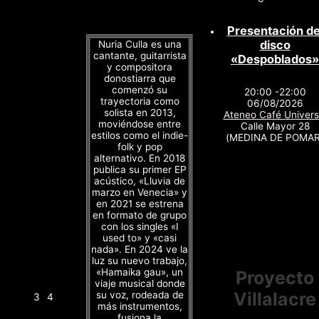
Presentación de
disco
Nuria Culla es una
cantante, guitarrista
«Despoblados»
y compositora
donostiarra que
comenzó su
20:00 -22:00
trayectoria como
06/08/2026
solista en 2013,
Ateneo Café Univers
moviéndose entre
Calle Mayor 28
estilos como el indie-
(MEDINA DE POMAR
folk y pop
alternativo. En 2018
publica su primer EP
acústico, «Lluvia de
marzo en Venecia» y
en 2021 se estrena
en formato de grupo
con los singles «I
used to» y «casi
nada». En 2024 ve la
luz su nuevo trabajo,
«Hamaika gau», un
Proyecto
viaje musical donde
Villalacre
su voz, rodeada de
3
4
más instrumentos,
fusiona la