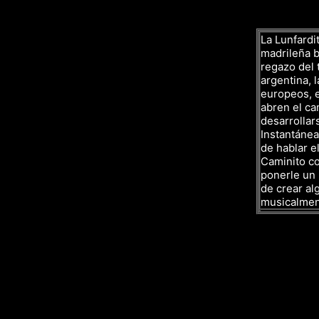
La Lunfardit
madrileña ba
regazo del 
argentina, l
europeos, e
abren el ca
desarrollar
Instantáne
de hablar el
Caminito co
ponerle un 
de crear al
musicalmen