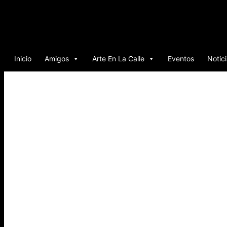
Ir
al
contenido
Inicio
Amigos
Arte En La Calle
Eventos
Notic