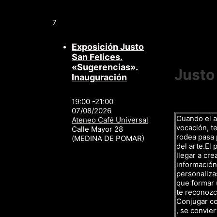
7
Exposición Justo
San Felices.
«Sugerencias».
Justo
Inauguración
19:00 -21:00
07/08/2026
Cuando el a
Ateneo Café Universal
vocación, te
Calle Mayor 28
rodea pasa p
(MEDINA DE POMAR)
del arte.El 
llegar a cre
información,
personalizas
que formar 
te reconozc
Conjugar c
, se convier