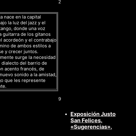
2
a nace en la capital
jo la luz del jazz y el
tango, donde una voz
a guitarra de los gitanos
l acordeón y el contrabajo
mino de ambos estilos a
se y crecer juntos.
amente surge la necesidad
 dialecto del barrio de
n acento francés, de
nuevo sonido a la amistad,
go que les represente
te.
9
Exposición Justo
San Felices.
«Sugerencias».