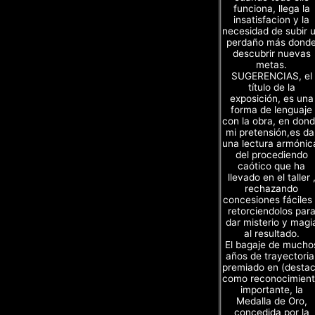
funciona, llega la
insatisfacion y la
necesidad de subir 
perdaño más dond
descubrir nuevas
metas.
SUGERENCIAS, el
título de la
exposición, es una
forma de lenguaje
con la obra, en don
mi pretensión,es da
una lectura armónic
del procediendo
caótico que ha
llevado en el taller 
rechazando
concesiones fáciles
retorciendolos par
dar misterio y magi
al resultado.
El bagaje de mucho
años de trayectoria
premiado en (desta
como reconocimien
importante, la
Medalla de Oro,
concedida por la