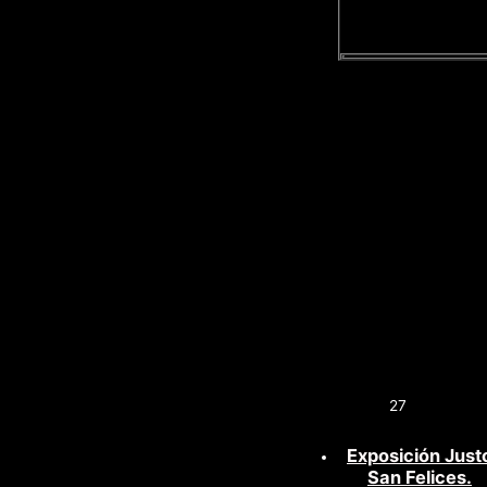
27
Exposición Just
San Felices.