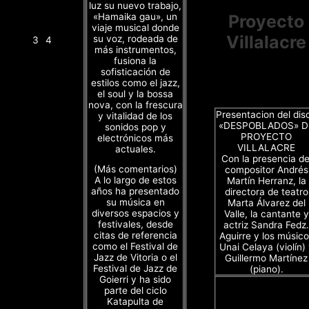
luz su nuevo trabajo,
«Hamaika gau», un
Proyecto
viaje musical donde
Villalacre
su voz, rodeada de
3
4
más instrumentos,
fusiona la
sofisticación de
estilos como el jazz,
el soul y la bossa
nova, con la frescura
Presentacion del dis
y vitalidad de los
«DESPOBLADOS» D
sonidos pop y
PROYECTO
electrónicos más
VILLALACRE
actuales.
Con la presencia de
(Más comentarios)
compositor Andrés
A lo largo de estos
Martín Herranz, la
años ha presentado
directora de teatro
su música en
Marta Álvarez del
diversos espacios y
Valle, la cantante y
festivales, desde
actriz Sandra Fedz.
citas de referencia
Aguirre y los músico
como el Festival de
Unai Celaya (violín)
Jazz de Vitoria o el
Guillermo Martínez
Festival de Jazz de
(piano).
Goierri y ha sido
parte del ciclo
Katapulta de