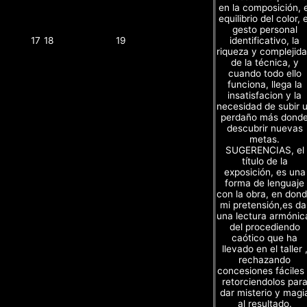
en la composición, e
equilibrio del color, e
gesto personal
identificativo, la
17
18
19
riqueza y complejid
de la técnica, y
cuando todo ello
funciona, llega la
insatisfacion y la
necesidad de subir 
perdaño más dond
descubrir nuevas
metas.
SUGERENCIAS, el
título de la
exposición, es una
forma de lenguaje
con la obra, en don
mi pretensión,es da
una lectura armónic
del procediendo
caótico que ha
llevado en el taller 
rechazando
concesiones fáciles
retorciendolos par
dar misterio y magi
al resultado.