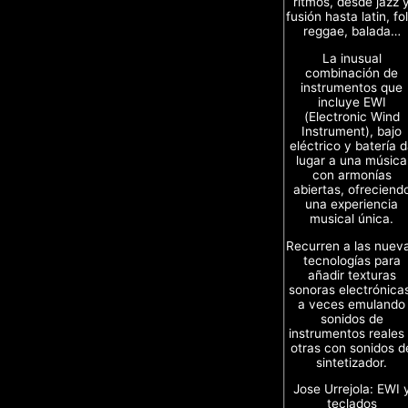
ritmos, desde jazz 
fusión hasta latin, fol
reggae, balada…
La inusual
combinación de
instrumentos que
incluye EWI
(Electronic Wind
Instrument), bajo
eléctrico y batería 
lugar a una música
con armonías
abiertas, ofreciend
una experiencia
musical única.
Recurren a las nuev
tecnologías para
añadir texturas
sonoras electrónica
a veces emulando
sonidos de
instrumentos reales
otras con sonidos d
sintetizador.
Jose Urrejola: EWI 
teclados