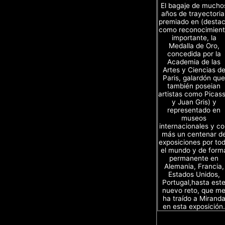
El bagaje de mucho
años de trayectoria
premiado en (desta
como reconocimien
importante, la
Medalla de Oro,
concedida por la
Academia de las
Artes y Ciencias d
Paris, galardón que
también poseian
artistas como Picas
y Juan Gris) y
representado en
museos
internacionales y c
más un centenar d
exposiciones por to
el mundo y de form
permanente en
Alemania, Francia,
Estados Unidos,
Portugal,hasta est
nuevo reto, que m
ha traído a Mirand
en esta exposición.