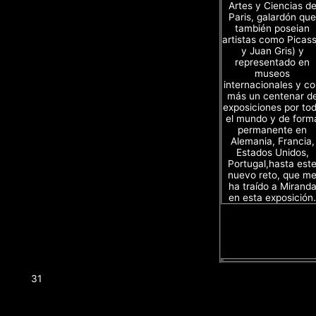
Artes y Ciencias d
Paris, galardón que
también poseian
artistas como Picas
y Juan Gris) y
representado en
museos
internacionales y c
más un centenar d
exposiciones por to
el mundo y de form
permanente en
Alemania, Francia,
Estados Unidos,
Portugal,hasta est
nuevo reto, que m
ha traído a Mirand
en esta exposición.
31