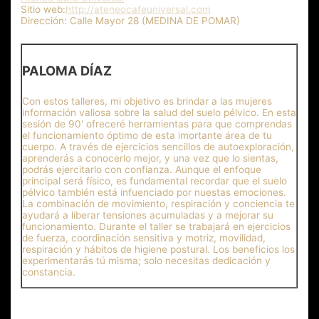
Sitio web:
http://ateneocafeuniversal.com
Dirección:
Calle Mayor 28 (MEDINA DE POMAR)
PALOMA DÍAZ
Con estos talleres, mi objetivo es brindar a las mujeres
información valiosa sobre la salud del suelo pélvico. En esta
sesión de 90' ofreceré herramientas para que comprendas
el funcionamiento óptimo de esta imortante área de tu
cuerpo. A través de ejercicios sencillos de autoexploración,
aprenderás a conocerlo mejor, y una vez que lo sientas,
podrás ejercitarlo con confianza. Aunque el enfoque
principal será físico, es fundamental recordar que el suelo
pélvico también está infuenciado por nuestas emociones.
La combinación de movimiento, respiración y conciencia te
ayudará a liberar tensiones acumuladas y a mejorar su
funcionamiento. Durante el taller se trabajará en ejercicios
de fuerza, coordinación sensitiva y motriz, movilidad,
respiración y hábitos de higiene postural. Los beneficios los
experimentarás tú misma; solo necesitas dedicación y
constancia.