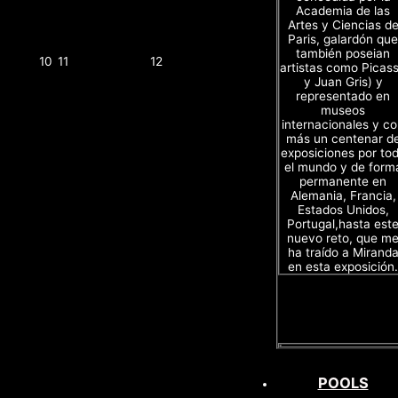
Academia de las
Artes y Ciencias d
Paris, galardón que
también poseian
10
11
12
artistas como Picas
y Juan Gris) y
representado en
museos
internacionales y c
más un centenar d
exposiciones por to
el mundo y de form
permanente en
Alemania, Francia,
Estados Unidos,
Portugal,hasta est
nuevo reto, que m
ha traído a Mirand
en esta exposición.
POOLS