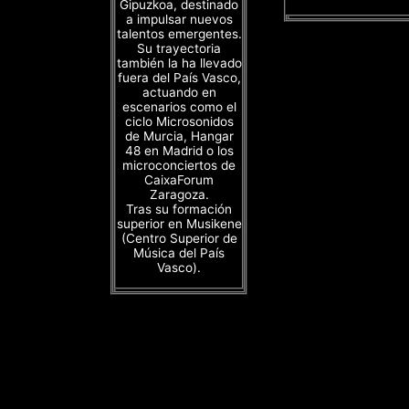
Gipuzkoa, destinado
a impulsar nuevos
talentos emergentes.
Su trayectoria
también la ha llevado
fuera del País Vasco,
actuando en
escenarios como el
ciclo Microsonidos
de Murcia, Hangar
48 en Madrid o los
microconciertos de
CaixaForum
Zaragoza.
Tras su formación
superior en Musikene
(Centro Superior de
Música del País
Vasco).