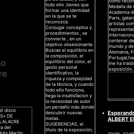
como recono
todo ello ,tienes que
Medalla de 
formar una identidad
Academia de
en la que se te
Paris, gala
reconozca.
artistas co
Conjugar conceptos y
representa
procedimientos , se
internacion
convierte , en un
centenar de
objetivo obsesionante.
mundo y de
Buscas el equilibrio en
Alemania, F
la composición, el
Portugal,ha
to
equilibrio del color, el
me ha traíd
gesto personal
exposición.
re
identificativo, la
riqueza y complejidad
de la técnica, y cuando
todo ello funciona,
llega la insatisfacion y
la necesidad de subir
un perdaño más donde
el disco
descubrir nuevas
Esperando
S» DE
metas.
ALBERT E
LLALACRE
SUGERENCIAS, el
a del
título de la exposición,
rés Martín