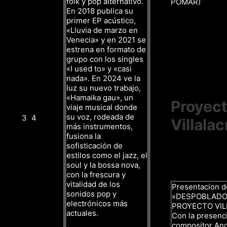
folk y pop alternativo.
POMAR)
En 2018 publica su
primer EP acústico,
«Lluvia de marzo en
Venecia» y en 2021 se
estrena en formato de
grupo con los singles
«I used to» y «casi
nada». En 2024 ve la
luz su nuevo trabajo,
«Hamaika gau», un
Proyec
viaje musical donde
su voz, rodeada de
3
4
Villalac
más instrumentos,
fusiona la
sofisticación de
estilos como el jazz, el
soul y la bossa nova,
con la frescura y
vitalidad de los
Presentacion d
sonidos pop y
«DESPOBLADO
electrónicos más
PROYECTO VI
actuales.
Con la presenci
compositor And