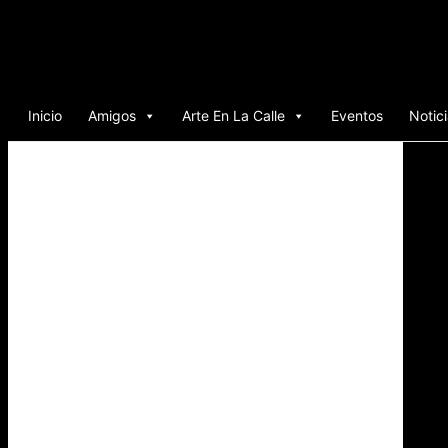
Ir
al
contenido
Inicio
Amigos
Arte En La Calle
Eventos
Notic