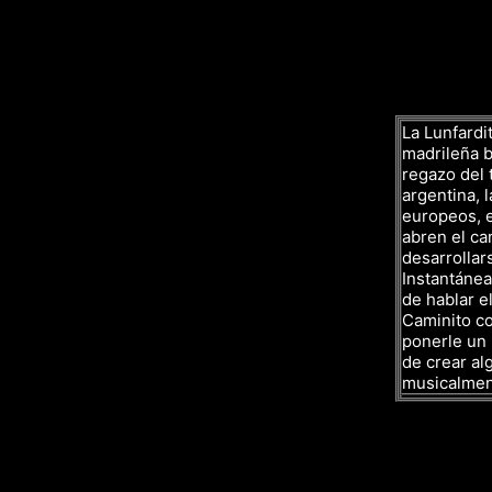
La Lunfardit
madrileña ba
regazo del 
argentina, l
europeos, e
abren el ca
desarrollar
Instantáne
de hablar el
Caminito co
ponerle un 
de crear al
musicalmen