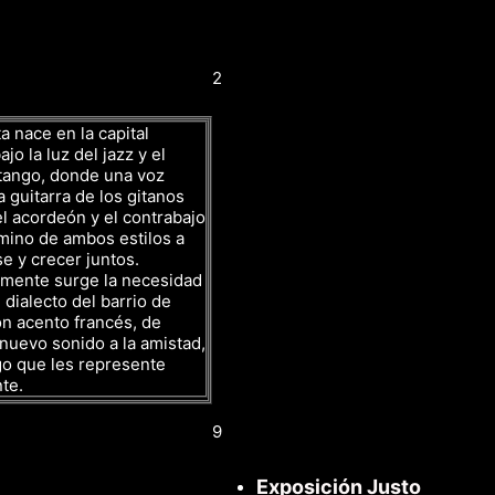
2
a nace en la capital
jo la luz del jazz y el
tango, donde una voz
a guitarra de los gitanos
l acordeón y el contrabajo
mino de ambos estilos a
se y crecer juntos.
amente surge la necesidad
 dialecto del barrio de
n acento francés, de
nuevo sonido a la amistad,
go que les represente
te.
9
Exposición Justo