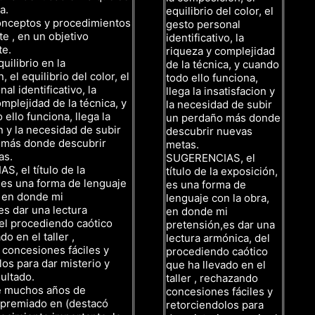
a.
equilibrio del color, el
onceptos y procedimientos
gesto personal
te , en un objetivo
identificativo, la
te.
riqueza y complejidad
uilibrio en la
de la técnica, y cuando
 el equilibrio del color, el
todo ello funciona,
al identificativo, la
llega la insatisfacion y
mplejidad de la técnica, y
la necesidad de subir
ello funciona, llega la
un perdaño más donde
n y la necesidad de subir
descubrir nuevas
 más donde descubrir
metas.
as.
SUGERENCIAS, el
, el título de la
título de la exposición,
 es una forma de lenguaje
es una forma de
, en donde mi
lenguaje con la obra,
es dar una lectura
en donde mi
el procediendo caótico
pretensión,es dar una
do en el taller ,
lectura armónica, del
concesiones fáciles y
procediendo caótico
los para dar misterio y
que ha llevado en el
ultado.
taller , rechazando
e muchos años de
concesiones fáciles y
, premiado en (destacó
retorciendolos para