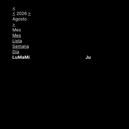
<
<
2026
>
Agosto
>
Mes
Mes
Lista
Semana
Día
Lu
Ma
Mi
Ju