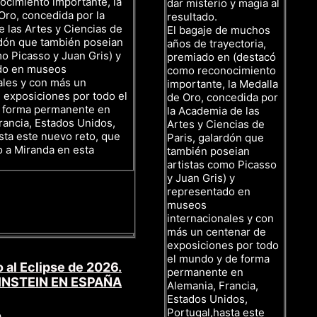
cimiento importante, la
dar misterio y magia al
Oro, concedida por la
resultado.
 las Artes y Ciencias de
El bagaje de muchos
rdón que también poseian
años de trayectoria,
mo Picasso y Juan Gris) y
premiado en (destacó
do en museos
como reconocimiento
ales y con más un
importante, la Medalla
 exposiciones por todo el
de Oro, concedida por
 forma permanente en
la Academia de las
rancia, Estados Unidos,
Artes y Ciencias de
sta este nuevo reto, que
Paris, galardón que
o a Miranda en esta
también poseian
artistas como Picasso
y Juan Gris) y
representado en
museos
internacionales y con
más un centenar de
exposiciones por todo
el mundo y de forma
 al Eclipse de 2026.
permanente en
INSTEIN EN ESPAÑA
Alemania, Francia,
Estados Unidos,
Portugal,hasta este