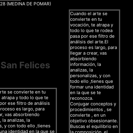
r 28 (MEDINA DE POMAR)
Cuando el arte se
convierte en tu
vocación, te atrapa y
todo lo que te rodea
pasa por ese filtro de
análisis del arte.El
proceso es largo, para
llegar a crear, vas
absorbiendo
 San Felices
información, la
analizas, la
personalizas, y con
todo ello ,tienes que
formar una identidad
rte se convierte en tu
en la que se te
 atrapa y todo lo que te
reconozca.
or ese filtro de análisis
Conjugar conceptos y
proceso es largo, para
procedimientos , se
ar, vas absorbiendo
convierte , en un
 la analizas, la
objetivo obsesionante.
, y con todo ello ,tienes
Buscas el equilibrio en
una identidad en la que se
la composición, el