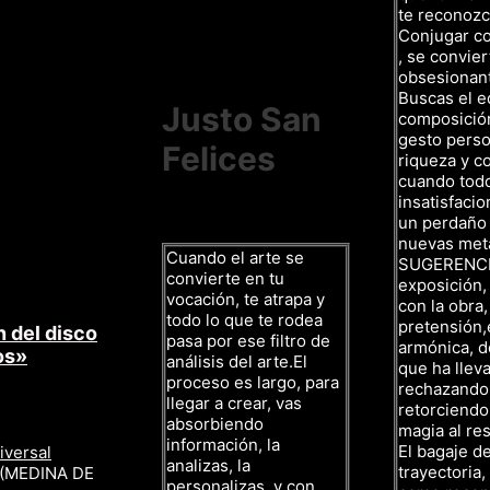
te reconozc
Conjugar c
, se convier
obsesionan
Buscas el eq
Justo San
composición,
gesto person
Felices
riqueza y co
cuando todo 
insatisfacio
un perdaño
nuevas met
Cuando el arte se
SUGERENCIAS
convierte en tu
exposición,
vocación, te atrapa y
con la obra
todo lo que te rodea
pretensión,
 del disco
pasa por ese filtro de
armónica, d
os»
análisis del arte.El
que ha lleva
proceso es largo, para
rechazando 
llegar a crear, vas
retorciendo
absorbiendo
magia al res
información, la
El bagaje d
iversal
analizas, la
trayectoria
 (MEDINA DE
personalizas, y con