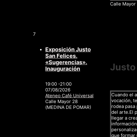
Calle Mayo
7
Exposición Justo
San Felices.
«Sugerencias».
Justo
Inauguración
19:00 -21:00
07/08/2026
Cuando el a
Ateneo Café Universal
vocación, te
Calle Mayor 28
rodea pasa p
(MEDINA DE POMAR)
del arte.El 
llegar a cre
información,
personalizas
que formar 