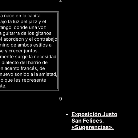
2
a nace en la capital
jo la luz del jazz y el
tango, donde una voz
a guitarra de los gitanos
l acordeón y el contrabajo
mino de ambos estilos a
se y crecer juntos.
amente surge la necesidad
 dialecto del barrio de
n acento francés, de
nuevo sonido a la amistad,
go que les represente
te.
9
Exposición Justo
San Felices.
«Sugerencias».