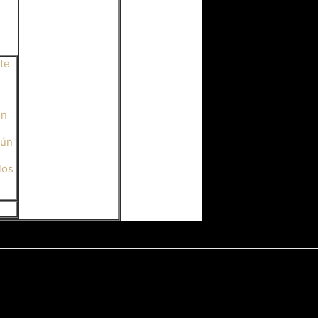
te
on
Aún
los