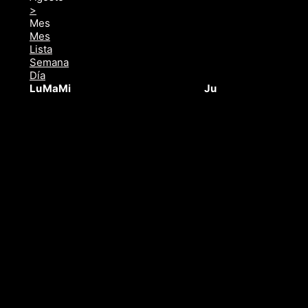
>
Mes
Mes
Lista
Semana
Día
Lu
Ma
Mi
Ju