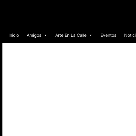
Ir
al
contenido
Inicio
Amigos
Arte En La Calle
Eventos
Notic