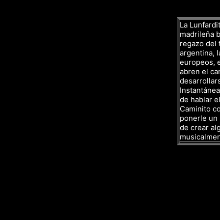
La Lunfardit
madrileña ba
regazo del 
argentina, l
europeos, e
abren el ca
desarrollar
Instantáne
de hablar el
Caminito co
ponerle un 
de crear al
musicalmen