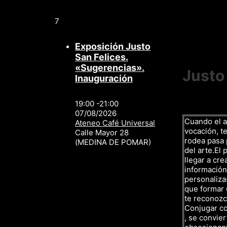
7
Exposición Justo
San Felices.
«Sugerencias».
Justo
Inauguración
19:00 -21:00
07/08/2026
Cuando el a
Ateneo Café Universal
vocación, te
Calle Mayor 28
rodea pasa p
(MEDINA DE POMAR)
del arte.El 
llegar a cre
información,
personalizas
que formar 
te reconozc
Conjugar c
, se convier