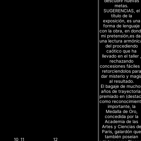
descubrir nuevas
metas.
SUGERENCIAS, el
título de la
exposición, es una
forma de lenguaje
con la obra, en don
mi pretensión,es da
una lectura armónic
del procediendo
caótico que ha
llevado en el taller 
rechazando
concesiones fáciles
retorciendolos par
dar misterio y magi
al resultado.
El bagaje de mucho
años de trayectoria
premiado en (desta
como reconocimien
importante, la
Medalla de Oro,
concedida por la
Academia de las
Artes y Ciencias d
Paris, galardón que
también poseian
10
11
12