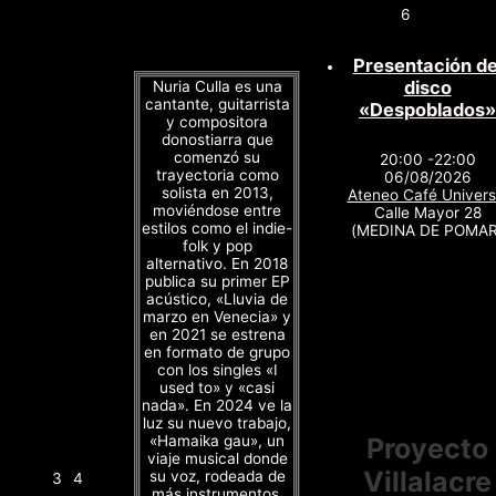
6
Presentación de
disco
Nuria Culla es una
cantante, guitarrista
«Despoblados»
y compositora
donostiarra que
comenzó su
20:00 -22:00
trayectoria como
06/08/2026
solista en 2013,
Ateneo Café Univers
moviéndose entre
Calle Mayor 28
estilos como el indie-
(MEDINA DE POMAR
folk y pop
alternativo. En 2018
publica su primer EP
acústico, «Lluvia de
marzo en Venecia» y
en 2021 se estrena
en formato de grupo
con los singles «I
used to» y «casi
nada». En 2024 ve la
luz su nuevo trabajo,
«Hamaika gau», un
Proyecto
viaje musical donde
Villalacre
su voz, rodeada de
3
4
más instrumentos,