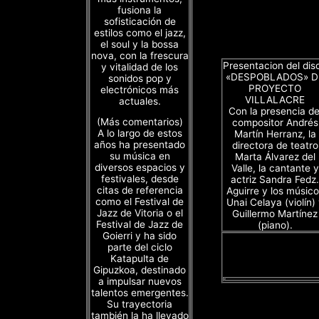
fusiona la
sofisticación de
estilos como el jazz,
el soul y la bossa
nova, con la frescura
Presentacion del dis
y vitalidad de los
«DESPOBLADOS» D
sonidos pop y
PROYECTO
electrónicos más
VILLALACRE
actuales.
Con la presencia de
(Más comentarios)
compositor Andrés
A lo largo de estos
Martín Herranz, la
años ha presentado
directora de teatro
su música en
Marta Álvarez del
diversos espacios y
Valle, la cantante y
festivales, desde
actriz Sandra Fedz.
citas de referencia
Aguirre y los músico
como el Festival de
Unai Celaya (violín)
Jazz de Vitoria o el
Guillermo Martínez
Festival de Jazz de
(piano).
Goierri y ha sido
parte del ciclo
Katapulta de
Gipuzkoa, destinado
a impulsar nuevos
talentos emergentes.
Su trayectoria
también la ha llevado