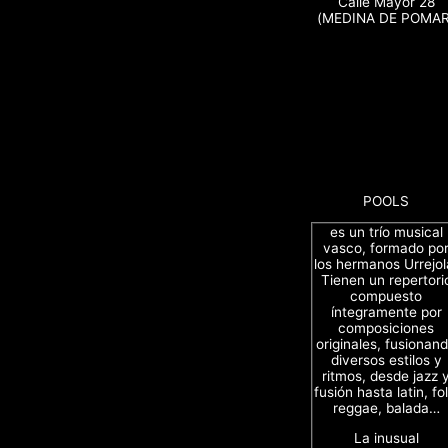
Calle Mayor 28
(MEDINA DE POMAR
POOLS
es un trío musical
vasco, formado po
los hermanos Urrejol
Tienen un repertori
compuesto
íntegramente por
composiciones
originales, fusionan
diversos estilos y
ritmos, desde jazz 
fusión hasta latin, fol
reggae, balada…
La inusual