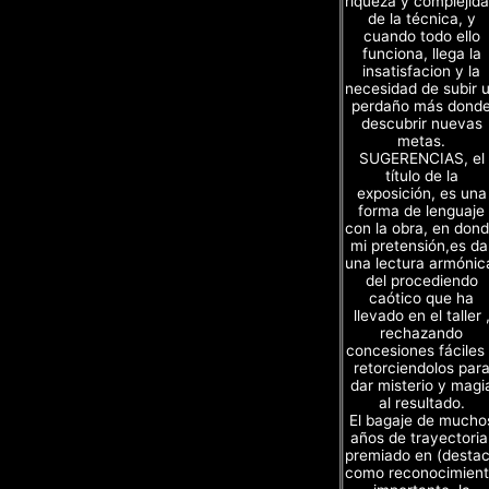
riqueza y complejid
de la técnica, y
cuando todo ello
funciona, llega la
insatisfacion y la
necesidad de subir 
perdaño más dond
descubrir nuevas
metas.
SUGERENCIAS, el
título de la
exposición, es una
forma de lenguaje
con la obra, en don
mi pretensión,es da
una lectura armónic
del procediendo
caótico que ha
llevado en el taller 
rechazando
concesiones fáciles
retorciendolos par
dar misterio y magi
al resultado.
El bagaje de mucho
años de trayectoria
premiado en (desta
como reconocimien