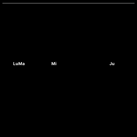
Lu
Ma
Mi
Ju