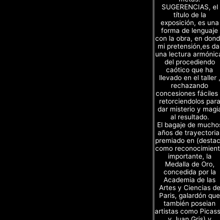
SUGERENCIAS, el
título de la
exposición, es una
forma de lenguaje
con la obra, en don
mi pretensión,es da
una lectura armónic
del procediendo
caótico que ha
llevado en el taller 
rechazando
concesiones fáciles
retorciendolos par
dar misterio y magi
al resultado.
El bagaje de mucho
años de trayectoria
premiado en (desta
como reconocimien
importante, la
Medalla de Oro,
concedida por la
Academia de las
Artes y Ciencias d
Paris, galardón que
también poseian
artistas como Picas
y Juan Gris) y