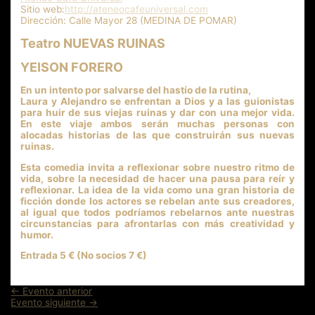
Sitio web:
http://ateneocafeuniversal.com
Dirección:
Calle Mayor 28 (MEDINA DE POMAR)
Teatro NUEVAS RUINAS
YEISON FORERO
En un intento por salvarse del hastío de la rutina,
Laura y Alejandro se enfrentan a Dios y a las guionistas
para huir de sus viejas ruinas y dar con una mejor vida.
En este viaje ambos serán muchas personas con
alocadas historias de las que construirán sus nuevas
ruinas.
Esta comedia invita a reflexionar sobre nuestro ritmo de
vida, sobre la necesidad de hacer una pausa para reír y
reflexionar. La idea de la vida como una gran historia de
ficción donde los actores se rebelan ante sus creadores,
al igual que todos podríamos rebelarnos ante nuestras
circunstancias para afrontarlas con más creatividad y
humor.
Entrada 5 € (No socios 7 €)
Navegación
←
Evento anterior
de
Evento siguiente
→
entradas