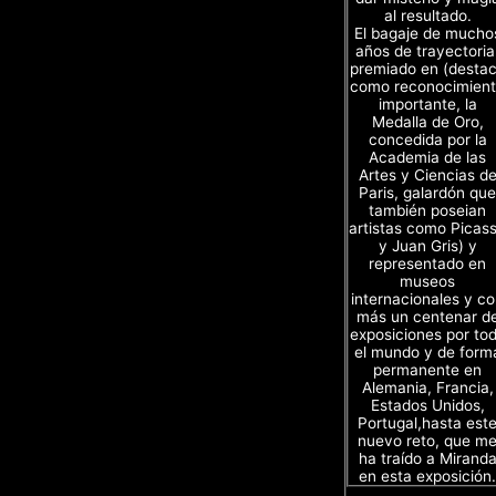
al resultado.
El bagaje de mucho
años de trayectoria
premiado en (desta
como reconocimien
importante, la
Medalla de Oro,
concedida por la
Academia de las
Artes y Ciencias d
Paris, galardón que
también poseian
artistas como Picas
y Juan Gris) y
representado en
museos
internacionales y c
más un centenar d
exposiciones por to
el mundo y de form
permanente en
Alemania, Francia,
Estados Unidos,
Portugal,hasta est
nuevo reto, que m
ha traído a Mirand
en esta exposición.