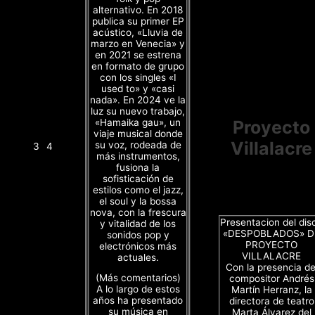
alternativo. En 2018
publica su primer EP
acústico, «Lluvia de
marzo en Venecia» y
en 2021 se estrena
en formato de grupo
con los singles «I
used to» y «casi
nada». En 2024 ve la
luz su nuevo trabajo,
«Hamaika gau», un
Proyecto
viaje musical donde
Villalacre
su voz, rodeada de
3
4
más instrumentos,
fusiona la
sofisticación de
estilos como el jazz,
el soul y la bossa
nova, con la frescura
Presentacion del dis
y vitalidad de los
«DESPOBLADOS» D
sonidos pop y
PROYECTO
electrónicos más
VILLALACRE
actuales.
Con la presencia de
(Más comentarios)
compositor Andrés
A lo largo de estos
Martín Herranz, la
años ha presentado
directora de teatro
su música en
Marta Álvarez del