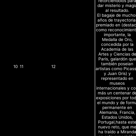
retorciendolos par
dar misterio y magi
al resultado.
El bagaje de mucho
años de trayectoria
premiado en (desta
como reconocimien
importante, la
Medalla de Oro,
concedida por la
Academia de las
Artes y Ciencias d
Paris, galardón que
también poseian
10
11
12
artistas como Picas
y Juan Gris) y
representado en
museos
internacionales y c
más un centenar d
exposiciones por to
el mundo y de form
permanente en
Alemania, Francia,
Estados Unidos,
Portugal,hasta est
nuevo reto, que m
ha traído a Mirand