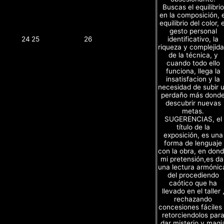
Buscas el equilibrio
en la composición, e
equilibrio del color, e
gesto personal
identificativo, la
24
25
26
riqueza y complejid
de la técnica, y
cuando todo ello
funciona, llega la
insatisfacion y la
necesidad de subir 
perdaño más dond
descubrir nuevas
metas.
SUGERENCIAS, el
título de la
exposición, es una
forma de lenguaje
con la obra, en don
mi pretensión,es da
una lectura armónic
del procediendo
caótico que ha
llevado en el taller 
rechazando
concesiones fáciles
retorciendolos par
dar misterio y magi