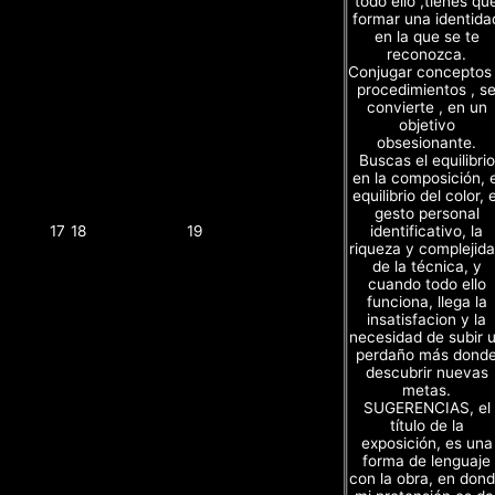
todo ello ,tienes qu
formar una identida
en la que se te
reconozca.
Conjugar conceptos
procedimientos , s
convierte , en un
objetivo
obsesionante.
Buscas el equilibrio
en la composición, e
equilibrio del color, e
gesto personal
identificativo, la
17
18
19
riqueza y complejid
de la técnica, y
cuando todo ello
funciona, llega la
insatisfacion y la
necesidad de subir 
perdaño más dond
descubrir nuevas
metas.
SUGERENCIAS, el
título de la
exposición, es una
forma de lenguaje
con la obra, en don