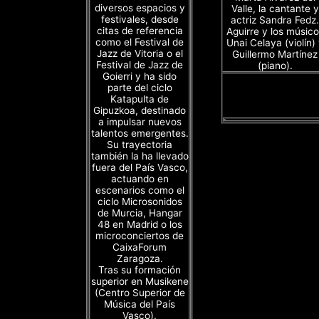
diversos espacios y
Valle, la cantante y
festivales, desde
actriz Sandra Fedz.
citas de referencia
Aguirre y los músico
como el Festival de
Unai Celaya (violín)
Jazz de Vitoria o el
Guillermo Martínez
Festival de Jazz de
(piano).
Goierri y ha sido
parte del ciclo
Katapulta de
Gipuzkoa, destinado
a impulsar nuevos
talentos emergentes.
Su trayectoria
también la ha llevado
fuera del País Vasco,
actuando en
escenarios como el
ciclo Microsonidos
de Murcia, Hangar
48 en Madrid o los
microconciertos de
CaixaForum
Zaragoza.
Tras su formación
superior en Musikene
(Centro Superior de
Música del País
Vasco).