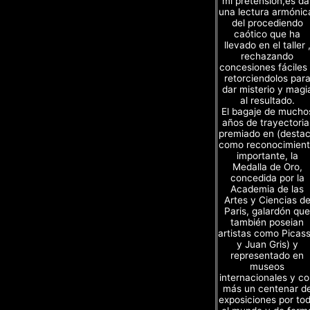
mi pretensión,es da
una lectura armónic
del procediendo
caótico que ha
llevado en el taller 
rechazando
concesiones fáciles
retorciendolos par
dar misterio y magi
al resultado.
El bagaje de mucho
años de trayectoria
premiado en (desta
como reconocimien
importante, la
Medalla de Oro,
concedida por la
Academia de las
Artes y Ciencias d
Paris, galardón que
también poseian
artistas como Picas
y Juan Gris) y
representado en
museos
internacionales y c
más un centenar d
exposiciones por to