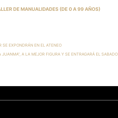
ALLER DE MANUALIDADES (DE 0 A 99 AÑOS)
ER SE EXPONDRÁN EN EL ATENEO
A JUANMA”, A LA MEJOR FIGURA Y SE ENTRAGARÁ EL SABADO