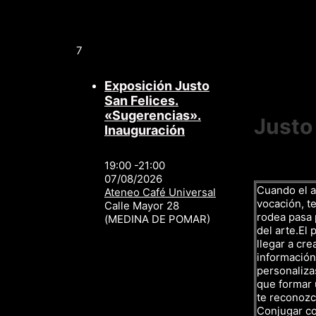
7
Exposición Justo
San Felices.
«Sugerencias».
Justo
Inauguración
19:00 -21:00
07/08/2026
Cuando el a
Ateneo Café Universal
vocación, te
Calle Mayor 28
rodea pasa p
(MEDINA DE POMAR)
del arte.El 
llegar a cre
información,
personalizas
que formar 
te reconozc
Conjugar c