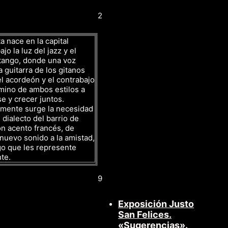
2
a nace en la capital
jo la luz del jazz y el
tango, donde una voz
a guitarra de los gitanos
l acordeón y el contrabajo
mino de ambos estilos a
se y crecer juntos.
amente surge la necesidad
 dialecto del barrio de
n acento francés, de
nuevo sonido a la amistad,
go que les represente
te.
9
Exposición Justo
San Felices.
«Sugerencias».