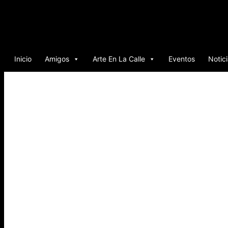
Ir
al
contenido
Inicio
Amigos
Arte En La Calle
Eventos
Notic