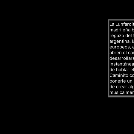
La Lunfardit
madrileña ba
regazo del 
argentina, l
europeos, e
abren el ca
desarrollar
Instantáne
de hablar el
Caminito co
ponerle un 
de crear al
musicalmen