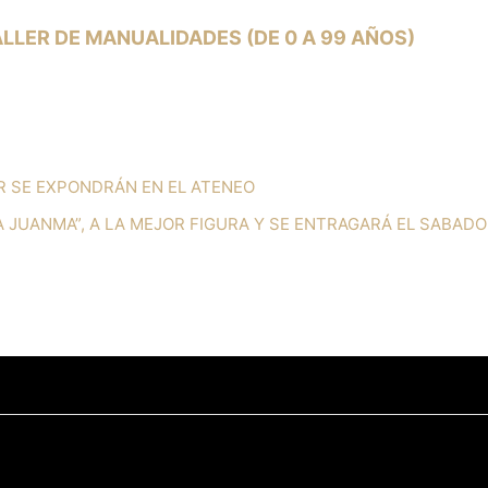
ALLER DE MANUALIDADES (DE 0 A 99 AÑOS)
ER SE EXPONDRÁN EN EL ATENEO
A JUANMA”, A LA MEJOR FIGURA Y SE ENTRAGARÁ EL SABADO