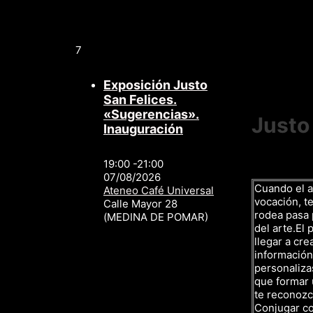
7
Exposición Justo
San Felices.
«Sugerencias».
Justo
Inauguración
19:00 -21:00
07/08/2026
Cuando el a
Ateneo Café Universal
vocación, te
Calle Mayor 28
rodea pasa p
(MEDINA DE POMAR)
del arte.El 
llegar a cre
información,
personalizas
que formar 
te reconozc
Conjugar c