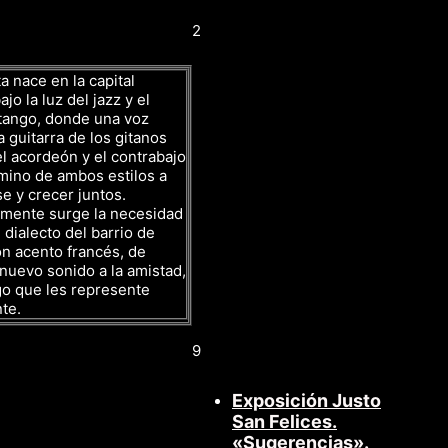
2
a nace en la capital
jo la luz del jazz y el
tango, donde una voz
a guitarra de los gitanos
l acordeón y el contrabajo
mino de ambos estilos a
se y crecer juntos.
amente surge la necesidad
 dialecto del barrio de
n acento francés, de
nuevo sonido a la amistad,
go que les represente
te.
9
Exposición Justo
San Felices.
«Sugerencias».