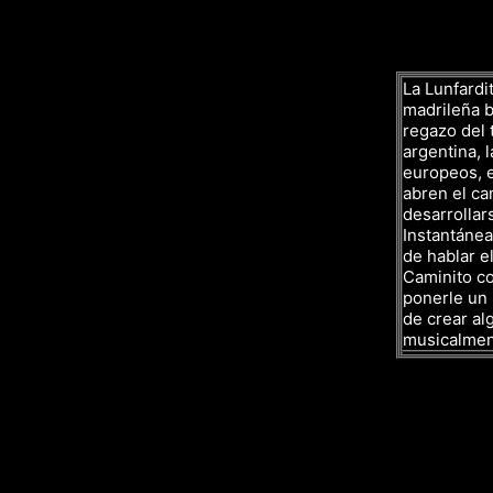
La Lunfardit
madrileña ba
regazo del 
argentina, l
europeos, e
abren el ca
desarrollar
Instantáne
de hablar el
Caminito co
ponerle un 
de crear al
musicalmen