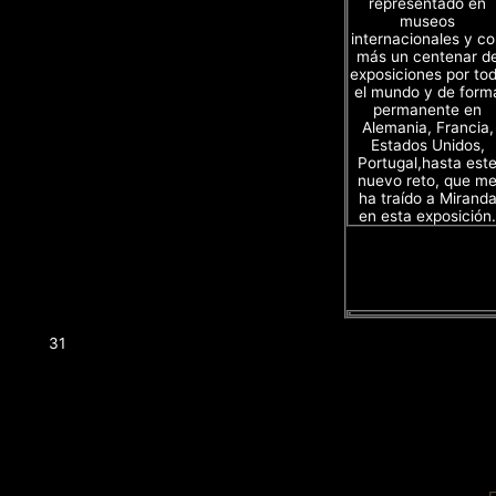
representado en
museos
internacionales y c
más un centenar d
exposiciones por to
el mundo y de form
permanente en
Alemania, Francia,
Estados Unidos,
Portugal,hasta est
nuevo reto, que m
ha traído a Mirand
en esta exposición.
31