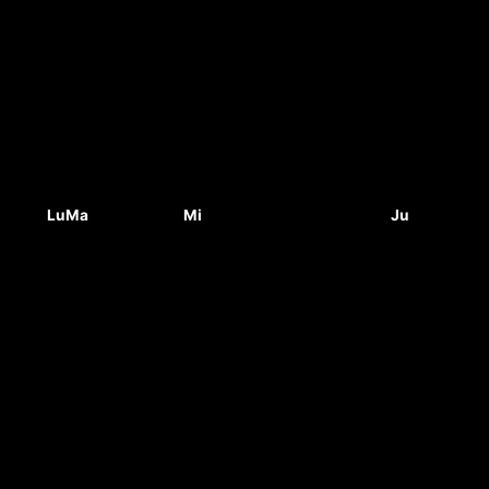
Lu
Ma
Mi
Ju