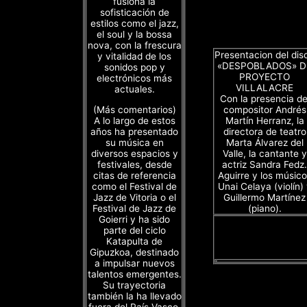
fusiona la
sofisticación de
estilos como el jazz,
el soul y la bossa
nova, con la frescura
Presentacion del dis
y vitalidad de los
«DESPOBLADOS» D
sonidos pop y
PROYECTO
electrónicos más
VILLALACRE
actuales.
Con la presencia de
(Más comentarios)
compositor Andrés
A lo largo de estos
Martín Herranz, la
años ha presentado
directora de teatro
su música en
Marta Álvarez del
diversos espacios y
Valle, la cantante y
festivales, desde
actriz Sandra Fedz.
citas de referencia
Aguirre y los músico
como el Festival de
Unai Celaya (violín)
Jazz de Vitoria o el
Guillermo Martínez
Festival de Jazz de
(piano).
Goierri y ha sido
parte del ciclo
Katapulta de
Gipuzkoa, destinado
a impulsar nuevos
talentos emergentes.
Su trayectoria
también la ha llevado
fuera del País Vasco,