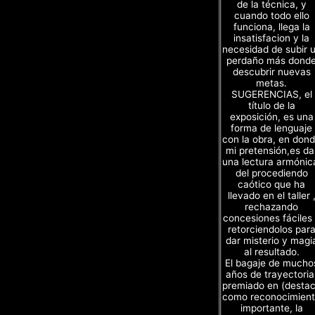
de la técnica, y
cuando todo ello
funciona, llega la
insatisfacion y la
necesidad de subir 
perdaño más dond
descubrir nuevas
metas.
SUGERENCIAS, el
título de la
exposición, es una
forma de lenguaje
con la obra, en don
mi pretensión,es da
una lectura armónic
del procediendo
caótico que ha
llevado en el taller 
rechazando
concesiones fáciles
retorciendolos par
dar misterio y magi
al resultado.
El bagaje de mucho
años de trayectoria
premiado en (desta
como reconocimien
importante, la