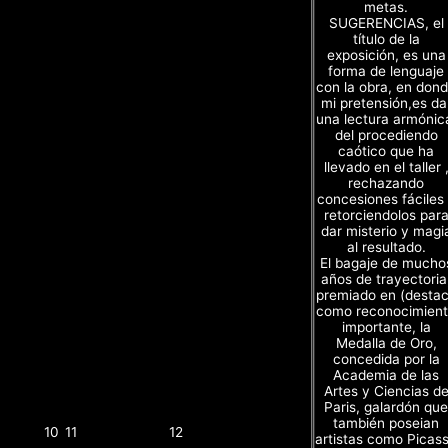
metas.
SUGERENCIAS, el
título de la
exposición, es una
forma de lenguaje
con la obra, en don
mi pretensión,es da
una lectura armónic
del procediendo
caótico que ha
llevado en el taller 
rechazando
concesiones fáciles
retorciendolos par
dar misterio y magi
al resultado.
El bagaje de mucho
años de trayectoria
premiado en (desta
como reconocimien
importante, la
Medalla de Oro,
concedida por la
Academia de las
Artes y Ciencias d
Paris, galardón que
también poseian
10
11
12
artistas como Picas