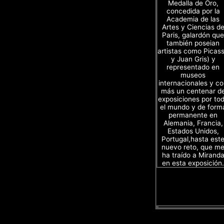
Medalla de Oro,
concedida por la
Academia de las
Artes y Ciencias d
Paris, galardón que
también poseian
artistas como Picas
y Juan Gris) y
representado en
museos
internacionales y c
más un centenar d
exposiciones por to
el mundo y de form
permanente en
Alemania, Francia,
Estados Unidos,
Portugal,hasta est
nuevo reto, que m
ha traído a Mirand
en esta exposición.