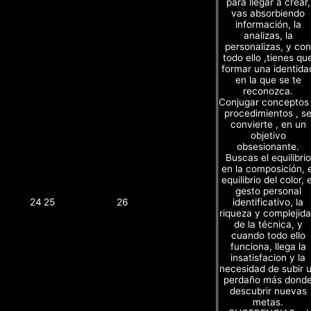
para llegar a crear,
vas absorbiendo
información, la
analizas, la
personalizas, y con
todo ello ,tienes qu
formar una identida
en la que se te
reconozca.
Conjugar conceptos
procedimientos , s
convierte , en un
objetivo
obsesionante.
Buscas el equilibrio
en la composición, e
equilibrio del color, e
gesto personal
identificativo, la
24
25
26
riqueza y complejid
de la técnica, y
cuando todo ello
funciona, llega la
insatisfacion y la
necesidad de subir 
perdaño más dond
descubrir nuevas
metas.