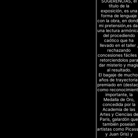
SUGERENCIAS, el
título de la
exposición, es una
forma de lenguaje
con la obra, en don
mi pretensión,es da
una lectura armónic
del procediendo
caótico que ha
llevado en el taller 
rechazando
concesiones fáciles
retorciendolos par
dar misterio y magi
al resultado.
El bagaje de mucho
años de trayectoria
premiado en (desta
como reconocimien
importante, la
Medalla de Oro,
concedida por la
Academia de las
Artes y Ciencias d
Paris, galardón que
también poseian
artistas como Picas
y Juan Gris) y