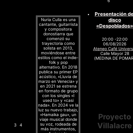
6
Presentación de
disco
Nuria Culla es una
cantante, guitarrista
«Despoblados»
y compositora
donostiarra que
comenzó su
20:00 -22:00
trayectoria como
06/08/2026
solista en 2013,
Ateneo Café Univers
moviéndose entre
Calle Mayor 28
estilos como el indie-
(MEDINA DE POMAR
folk y pop
alternativo. En 2018
publica su primer EP
acústico, «Lluvia de
marzo en Venecia» y
en 2021 se estrena
en formato de grupo
con los singles «I
used to» y «casi
nada». En 2024 ve la
luz su nuevo trabajo,
«Hamaika gau», un
Proyecto
viaje musical donde
Villalacre
su voz, rodeada de
3
4
más instrumentos,