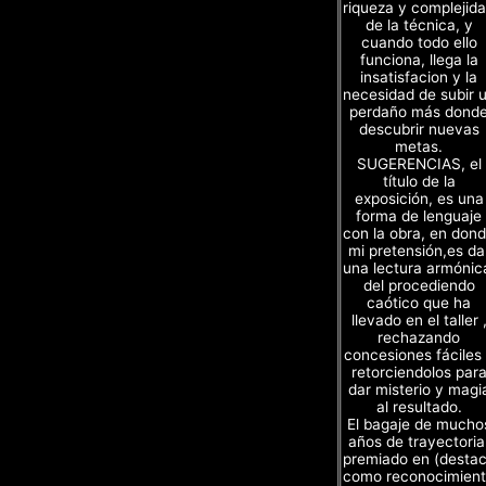
riqueza y complejid
de la técnica, y
cuando todo ello
funciona, llega la
insatisfacion y la
necesidad de subir 
perdaño más dond
descubrir nuevas
metas.
SUGERENCIAS, el
título de la
exposición, es una
forma de lenguaje
con la obra, en don
mi pretensión,es da
una lectura armónic
del procediendo
caótico que ha
llevado en el taller 
rechazando
concesiones fáciles
retorciendolos par
dar misterio y magi
al resultado.
El bagaje de mucho
años de trayectoria
premiado en (desta
como reconocimien