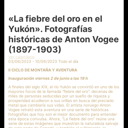
«La fiebre del oro en el
Yukón». Fotografías
históricas de Anton Vogee
(1897-1903)
Ver calendario
03/06/2023 - 10/06/2023 Todo el día
II CICLO DE MONTAÑA Y AVENTURA
Inauguración viernes 2 de junio a las 19 h
A finales del siglo XIX, el río Yukón se convirtió en uno de los
mayores focos de la llamada “fiebre del oro”: decenas de
miles de personas seducidas por un sueño de riqueza y
prosperidad acudieron a sus orillas en busca del preciado
metal que cambiaría sus vidas. El artista noruego Anton
Vogee retrató esta aventura en una serie de históricas
fotografías que hoy son el mejor documento para entender
esta época convulsa. Ahora, “La fiebre del oro” reúne una
serie de estas imágenes que muestran la naturaleza salvaje