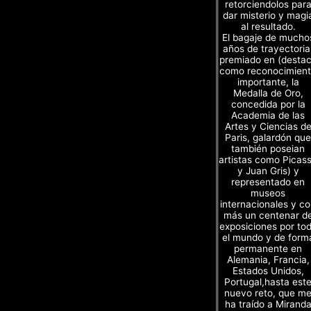
retorciendolos par
dar misterio y magi
al resultado.
El bagaje de mucho
años de trayectoria
premiado en (desta
como reconocimien
importante, la
Medalla de Oro,
concedida por la
Academia de las
Artes y Ciencias d
Paris, galardón que
también poseian
artistas como Picas
y Juan Gris) y
representado en
museos
internacionales y c
más un centenar d
exposiciones por to
el mundo y de form
permanente en
Alemania, Francia,
Estados Unidos,
Portugal,hasta est
nuevo reto, que m
ha traído a Mirand