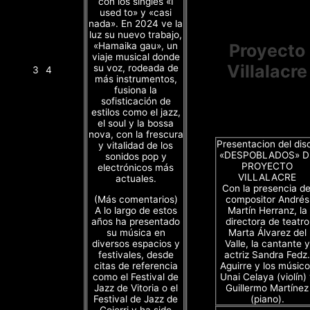
con los singles «I
used to» y «casi
nada». En 2024 ve la
luz su nuevo trabajo,
«Hamaika gau», un
Proyecto
viaje musical donde
Villalacre
su voz, rodeada de
3
4
más instrumentos,
fusiona la
sofisticación de
estilos como el jazz,
el soul y la bossa
nova, con la frescura
Presentacion del dis
y vitalidad de los
«DESPOBLADOS» D
sonidos pop y
PROYECTO
electrónicos más
VILLALACRE
actuales.
Con la presencia de
(Más comentarios)
compositor Andrés
A lo largo de estos
Martín Herranz, la
años ha presentado
directora de teatro
su música en
Marta Álvarez del
diversos espacios y
Valle, la cantante y
festivales, desde
actriz Sandra Fedz.
citas de referencia
Aguirre y los músico
como el Festival de
Unai Celaya (violín)
Jazz de Vitoria o el
Guillermo Martínez
Festival de Jazz de
(piano).
Goierri y ha sido