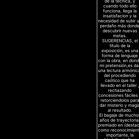
de la técnica, y
cuando todo ello
funciona, llega la
insatisfacion y la
necesidad de subir 
perdaño más dond
descubrir nuevas
metas.
SUGERENCIAS, el
título de la
exposición, es una
forma de lenguaje
con la obra, en don
mi pretensión,es da
una lectura armónic
del procediendo
caótico que ha
llevado en el taller 
rechazando
concesiones fáciles
retorciendolos par
dar misterio y magi
al resultado.
El bagaje de mucho
años de trayectoria
premiado en (desta
como reconocimien
importante, la