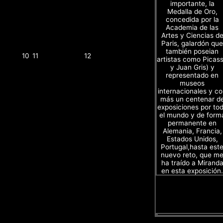
importante, la
Medalla de Oro,
concedida por la
Academia de las
Artes y Ciencias d
Paris, galardón que
también poseian
10
11
12
artistas como Picas
y Juan Gris) y
representado en
museos
internacionales y c
más un centenar d
exposiciones por to
el mundo y de form
permanente en
Alemania, Francia,
Estados Unidos,
Portugal,hasta est
nuevo reto, que m
ha traído a Mirand
en esta exposición.