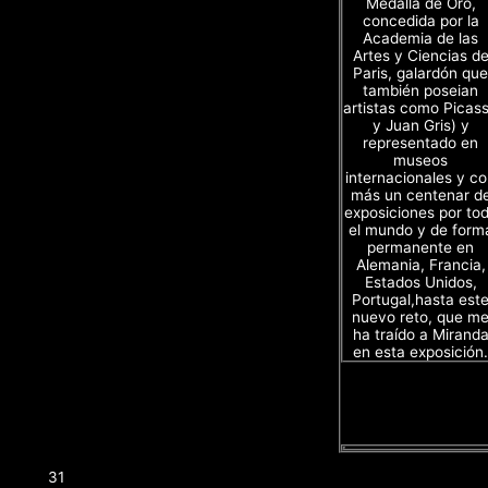
Medalla de Oro,
concedida por la
Academia de las
Artes y Ciencias d
Paris, galardón que
también poseian
artistas como Picas
y Juan Gris) y
representado en
museos
internacionales y c
más un centenar d
exposiciones por to
el mundo y de form
permanente en
Alemania, Francia,
Estados Unidos,
Portugal,hasta est
nuevo reto, que m
ha traído a Mirand
en esta exposición.
31