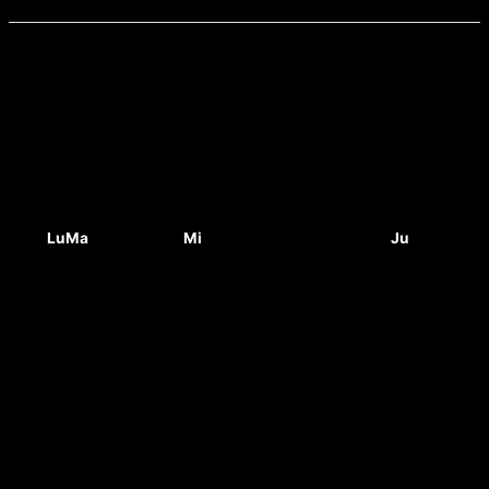
entradas
Lu
Ma
Mi
Ju