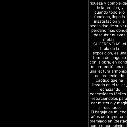
riqueza y complejid
de la técnica, y
cuando todo ello
funciona, llega la
insatisfacion y la
necesidad de subir 
perdaño más dond
descubrir nuevas
metas.
SUGERENCIAS, el
título de la
exposición, es una
forma de lenguaje
con la obra, en don
mi pretensión,es da
una lectura armónic
del procediendo
caótico que ha
llevado en el taller 
rechazando
concesiones fáciles
retorciendolos par
dar misterio y magi
al resultado.
El bagaje de mucho
años de trayectoria
premiado en (desta
como reconocimien