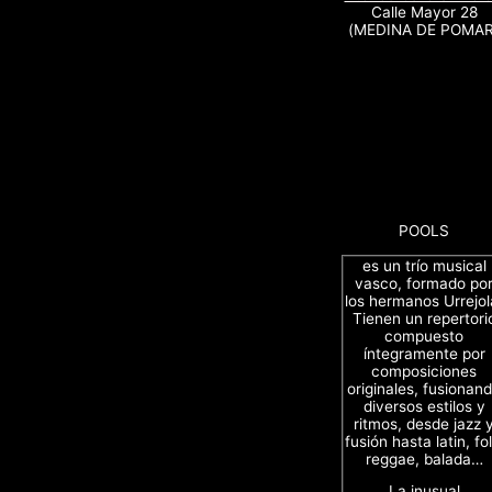
Calle Mayor 28
(MEDINA DE POMAR
POOLS
es un trío musical
vasco, formado po
los hermanos Urrejol
Tienen un repertori
compuesto
íntegramente por
composiciones
originales, fusionan
diversos estilos y
ritmos, desde jazz 
fusión hasta latin, fol
reggae, balada…
La inusual