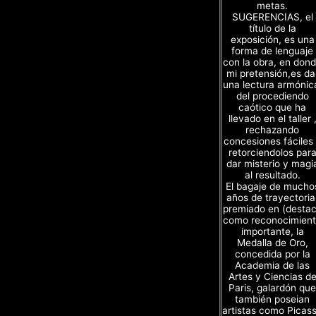
metas.
SUGERENCIAS, el
título de la
exposición, es una
forma de lenguaje
con la obra, en don
mi pretensión,es da
una lectura armónic
del procediendo
caótico que ha
llevado en el taller 
rechazando
concesiones fáciles
retorciendolos par
dar misterio y magi
al resultado.
El bagaje de mucho
años de trayectoria
premiado en (desta
como reconocimien
importante, la
Medalla de Oro,
concedida por la
Academia de las
Artes y Ciencias d
Paris, galardón que
también poseian
artistas como Picas