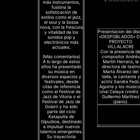
más instrumentos,
fusiona la
sofisticación de
estilos como el jazz,
el soul y la bossa
nova, con la frescura
Presentacion del dis
y vitalidad de los
«DESPOBLADOS» D
sonidos pop y
PROYECTO
electrónicos más
VILLALACRE
actuales.
Con la presencia de
(Más comentarios)
compositor Andrés
A lo largo de estos
Martín Herranz, la
años ha presentado
directora de teatro
su música en
Marta Álvarez del
diversos espacios y
Valle, la cantante y
festivales, desde
actriz Sandra Fedz.
citas de referencia
Aguirre y los músico
como el Festival de
Unai Celaya (violín)
Jazz de Vitoria o el
Guillermo Martínez
Festival de Jazz de
(piano).
Goierri y ha sido
parte del ciclo
Katapulta de
Gipuzkoa, destinado
a impulsar nuevos
talentos emergentes.
Su trayectoria