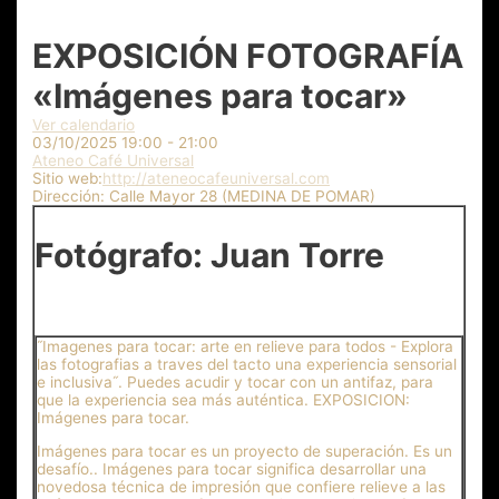
EXPOSICIÓN FOTOGRAFÍA
«Imágenes para tocar»
Ver calendario
03/10/2025
19:00 - 21:00
Ateneo Café Universal
Sitio web:
http://ateneocafeuniversal.com
Dirección:
Calle Mayor 28 (MEDINA DE POMAR)
Fotógrafo: Juan Torre
˝Imagenes para tocar: arte en relieve para todos - Explora
las fotografias a traves del tacto una experiencia sensorial
e inclusiva˝. Puedes acudir y tocar con un antifaz, para
que la experiencia sea más auténtica. EXPOSICION:
Imágenes para tocar.
Imágenes para tocar es un proyecto de superación. Es un
desafío.. Imágenes para tocar significa desarrollar una
novedosa técnica de impresión que confiere relieve a las