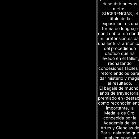
descubrir nuevas
metas.
SUGERENCIAS, el
título de la
exposición, es una
forma de lenguaje
con la obra, en don
mi pretensión,es da
una lectura armónic
del procediendo
caótico que ha
llevado en el taller 
rechazando
concesiones fáciles
retorciendolos par
dar misterio y magi
al resultado.
El bagaje de mucho
años de trayectoria
premiado en (desta
como reconocimien
importante, la
Medalla de Oro,
concedida por la
Academia de las
Artes y Ciencias d
Paris, galardón que
también poseian