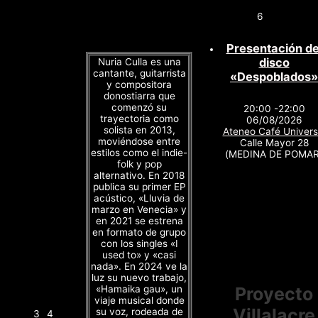
6
Presentación de
disco
Nuria Culla es una
cantante, guitarrista
«Despoblados»
y compositora
donostiarra que
comenzó su
20:00 -22:00
trayectoria como
06/08/2026
solista en 2013,
Ateneo Café Univers
moviéndose entre
Calle Mayor 28
estilos como el indie-
(MEDINA DE POMAR
folk y pop
alternativo. En 2018
publica su primer EP
acústico, «Lluvia de
marzo en Venecia» y
en 2021 se estrena
en formato de grupo
con los singles «I
used to» y «casi
nada». En 2024 ve la
luz su nuevo trabajo,
«Hamaika gau», un
Proyecto
viaje musical donde
Villalacre
su voz, rodeada de
3
4