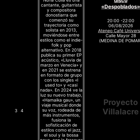
disco
cantante, guitarrista
«Despoblados»
y compositora
donostiarra que
comenzó su
20:00 -22:00
trayectoria como
06/08/2026
solista en 2013,
Ateneo Café Univers
moviéndose entre
Calle Mayor 28
estilos como el indie-
(MEDINA DE POMAR
folk y pop
alternativo. En 2018
publica su primer EP
acústico, «Lluvia de
marzo en Venecia» y
en 2021 se estrena
en formato de grupo
con los singles «I
used to» y «casi
nada». En 2024 ve la
luz su nuevo trabajo,
«Hamaika gau», un
Proyecto
viaje musical donde
Villalacre
su voz, rodeada de
3
4
más instrumentos,
fusiona la
sofisticación de
estilos como el jazz,
el soul y la bossa
nova, con la frescura