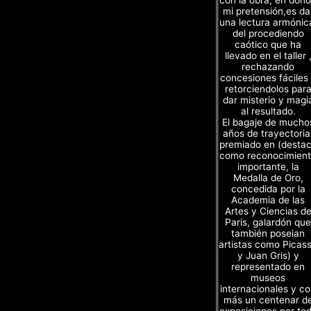
con la obra, en don
mi pretensión,es da
una lectura armónic
del procediendo
caótico que ha
llevado en el taller 
rechazando
concesiones fáciles
retorciendolos par
dar misterio y magi
al resultado.
El bagaje de mucho
años de trayectoria
premiado en (desta
como reconocimien
importante, la
Medalla de Oro,
concedida por la
Academia de las
Artes y Ciencias d
Paris, galardón que
también poseian
artistas como Picas
y Juan Gris) y
representado en
museos
internacionales y c
más un centenar d