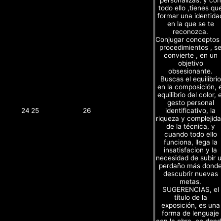
personalizas, y con
todo ello ,tienes qu
formar una identida
en la que se te
reconozca.
Conjugar conceptos
procedimientos , s
convierte , en un
objetivo
obsesionante.
Buscas el equilibrio
en la composición, e
equilibrio del color, e
gesto personal
identificativo, la
24
25
26
riqueza y complejid
de la técnica, y
cuando todo ello
funciona, llega la
insatisfacion y la
necesidad de subir 
perdaño más dond
descubrir nuevas
metas.
SUGERENCIAS, el
título de la
exposición, es una
forma de lenguaje