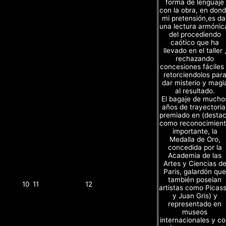
forma de lenguaje
con la obra, en don
mi pretensión,es da
una lectura armónic
del procediendo
caótico que ha
llevado en el taller 
rechazando
concesiones fáciles
retorciendolos par
dar misterio y magi
al resultado.
El bagaje de mucho
años de trayectoria
premiado en (desta
como reconocimien
importante, la
Medalla de Oro,
concedida por la
Academia de las
Artes y Ciencias d
Paris, galardón que
también poseian
10
11
12
artistas como Picas
y Juan Gris) y
representado en
museos
internacionales y c