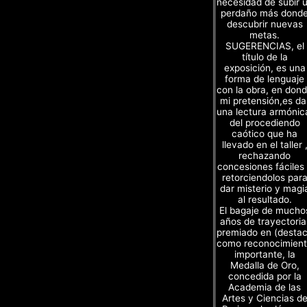
necesidad de subir 
perdaño más dond
descubrir nuevas
metas.
SUGERENCIAS, el
título de la
exposición, es una
forma de lenguaje
con la obra, en don
mi pretensión,es da
una lectura armónic
del procediendo
caótico que ha
llevado en el taller 
rechazando
concesiones fáciles
retorciendolos par
dar misterio y magi
al resultado.
El bagaje de mucho
años de trayectoria
premiado en (desta
como reconocimien
importante, la
Medalla de Oro,
concedida por la
Academia de las
Artes y Ciencias d