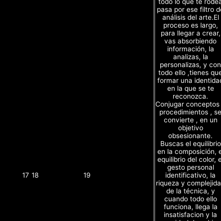
todo lo que te rode
pasa por ese filtro d
análisis del arte.El
proceso es largo,
para llegar a crear,
vas absorbiendo
información, la
analizas, la
personalizas, y con
todo ello ,tienes qu
formar una identida
en la que se te
reconozca.
Conjugar conceptos
procedimientos , s
convierte , en un
objetivo
obsesionante.
Buscas el equilibrio
en la composición, e
equilibrio del color, e
gesto personal
identificativo, la
17
18
19
riqueza y complejid
de la técnica, y
cuando todo ello
funciona, llega la
insatisfacion y la