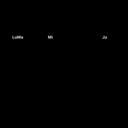
Lu
Ma
Mi
Ju