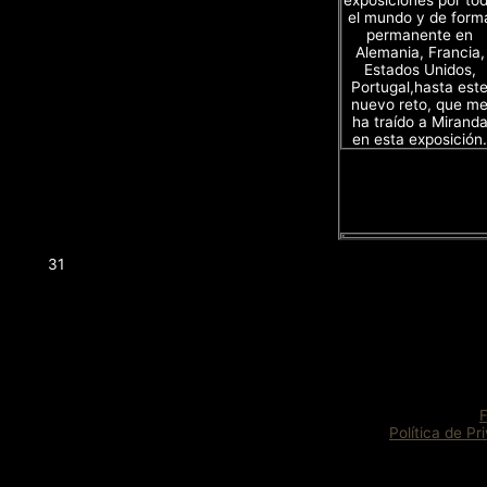
exposiciones por to
el mundo y de form
permanente en
Alemania, Francia,
Estados Unidos,
Portugal,hasta est
nuevo reto, que m
ha traído a Mirand
en esta exposición.
31
Política de Pr