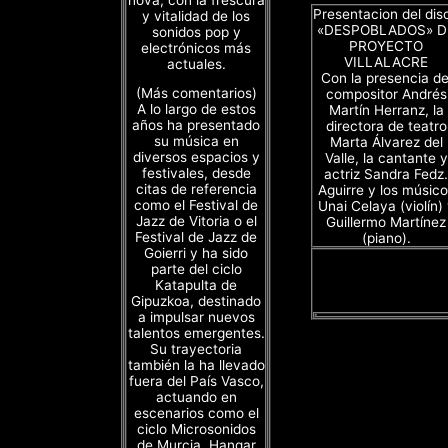
Presentacion del dis
y vitalidad de los
«DESPOBLADOS» D
sonidos pop y
PROYECTO
electrónicos más
VILLALACRE
actuales.
Con la presencia de
(Más comentarios)
compositor Andrés
A lo largo de estos
Martín Herranz, la
años ha presentado
directora de teatro
su música en
Marta Álvarez del
diversos espacios y
Valle, la cantante y
festivales, desde
actriz Sandra Fedz.
citas de referencia
Aguirre y los músico
como el Festival de
Unai Celaya (violín)
Jazz de Vitoria o el
Guillermo Martínez
Festival de Jazz de
(piano).
Goierri y ha sido
parte del ciclo
Katapulta de
Gipuzkoa, destinado
a impulsar nuevos
talentos emergentes.
Su trayectoria
también la ha llevado
fuera del País Vasco,
actuando en
escenarios como el
ciclo Microsonidos
de Murcia, Hangar