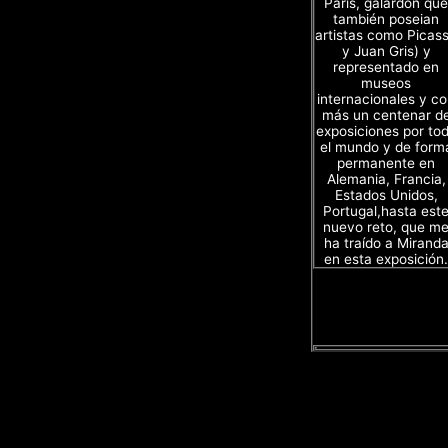
Paris, galardón que
también poseian
artistas como Picas
y Juan Gris) y
representado en
museos
internacionales y c
más un centenar d
exposiciones por to
el mundo y de form
permanente en
Alemania, Francia,
Estados Unidos,
Portugal,hasta est
nuevo reto, que m
ha traído a Mirand
en esta exposición.