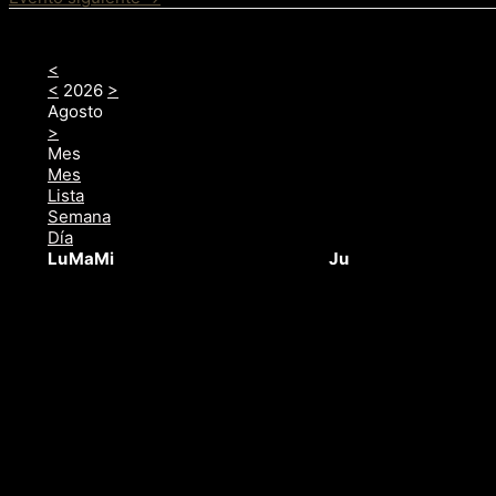
entradas
<
<
2026
>
Agosto
>
Mes
Mes
Lista
Semana
Día
Lu
Ma
Mi
Ju