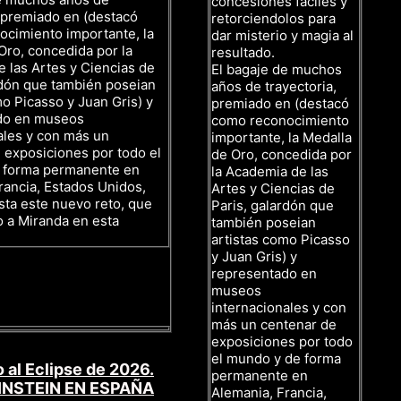
concesiones fáciles y
, premiado en (destacó
retorciendolos para
cimiento importante, la
dar misterio y magia al
Oro, concedida por la
resultado.
 las Artes y Ciencias de
El bagaje de muchos
rdón que también poseian
años de trayectoria,
mo Picasso y Juan Gris) y
premiado en (destacó
do en museos
como reconocimiento
ales y con más un
importante, la Medalla
 exposiciones por todo el
de Oro, concedida por
 forma permanente en
la Academia de las
rancia, Estados Unidos,
Artes y Ciencias de
sta este nuevo reto, que
Paris, galardón que
o a Miranda en esta
también poseian
artistas como Picasso
y Juan Gris) y
representado en
museos
internacionales y con
más un centenar de
exposiciones por todo
el mundo y de forma
 al Eclipse de 2026.
permanente en
INSTEIN EN ESPAÑA
Alemania, Francia,