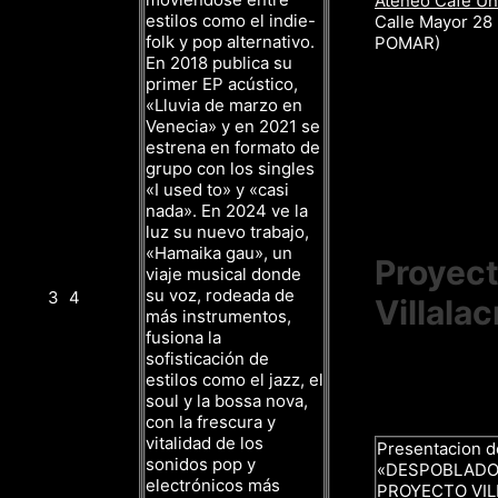
Ateneo Café Un
estilos como el indie-
Calle Mayor 28
folk y pop alternativo.
POMAR)
En 2018 publica su
primer EP acústico,
«Lluvia de marzo en
Venecia» y en 2021 se
estrena en formato de
grupo con los singles
«I used to» y «casi
nada». En 2024 ve la
luz su nuevo trabajo,
«Hamaika gau», un
Proyec
viaje musical donde
su voz, rodeada de
3
4
Villalac
más instrumentos,
fusiona la
sofisticación de
estilos como el jazz, el
soul y la bossa nova,
con la frescura y
vitalidad de los
Presentacion d
sonidos pop y
«DESPOBLADO
electrónicos más
PROYECTO VI