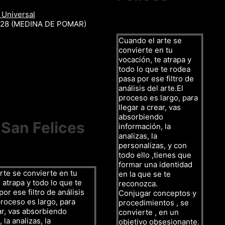
 Universal
r 28 (MEDINA DE POMAR)
Cuando el arte se
convierte en tu
vocación, te atrapa y
todo lo que te rodea
pasa por ese filtro de
análisis del arte.El
proceso es largo, para
llegar a crear, vas
absorbiendo
 San Felices
información, la
analizas, la
personalizas, y con
todo ello ,tienes que
formar una identidad
rte se convierte en tu
en la que se te
 atrapa y todo lo que te
reconozca.
or ese filtro de análisis
Conjugar conceptos y
proceso es largo, para
procedimientos , se
ar, vas absorbiendo
convierte , en un
 la analizas, la
objetivo obsesionante.