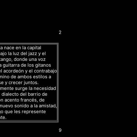
2
a nace en la capital
jo la luz del jazz y el
tango, donde una voz
a guitarra de los gitanos
l acordeón y el contrabajo
mino de ambos estilos a
se y crecer juntos.
amente surge la necesidad
 dialecto del barrio de
n acento francés, de
nuevo sonido a la amistad,
go que les represente
te.
9