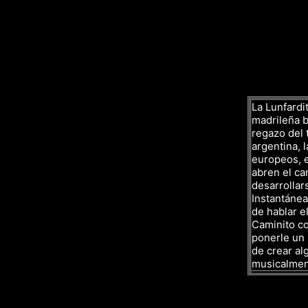
La Lunfardit
madrileña ba
regazo del 
argentina, l
europeos, e
abren el ca
desarrollar
Instantáne
de hablar el
Caminito co
ponerle un 
de crear al
musicalmen