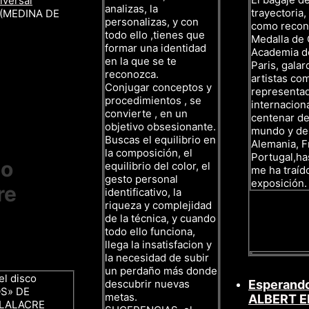
iversal
analizas, la
trayectoria
 (MEDINA DE
personalizas, y con
como recono
todo ello ,tienes que
Medalla de 
formar una identidad
Academia de
en la que se te
Paris, gala
reconozca.
artistas co
Conjugar conceptos y
representa
procedimientos , se
internacion
convierte , en un
centenar de
objetivo obsesionante.
mundo y de
Buscas el equilibrio en
Alemania, F
la composición, el
Portugal,ha
to
equilibrio del color, el
me ha traíd
gesto personal
exposición.
re
identificativo, la
riqueza y complejidad
de la técnica, y cuando
todo ello funciona,
llega la insatisfacion y
la necesidad de subir
un perdaño más donde
el disco
descubrir nuevas
Esperando
S» DE
metas.
ALBERT E
LLALACRE