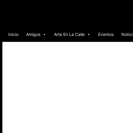
Ir
al
contenido
Inicio
Amigos
Arte En La Calle
Eventos
Notic