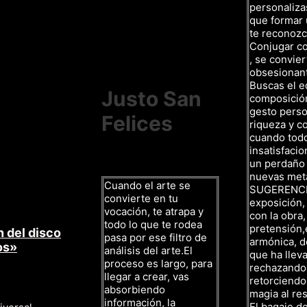
personalizas
que formar 
te reconozc
Conjugar c
, se convier
obsesionan
Buscas el eq
Justo San
composición,
gesto person
Felices
riqueza y co
cuando todo 
insatisfacio
un perdaño
nuevas met
Cuando el arte se
SUGERENCIAS
convierte en tu
exposición,
vocación, te atrapa y
con la obra
todo lo que te rodea
pretensión,
 del disco
pasa por ese filtro de
armónica, d
os»
análisis del arte.El
que ha lleva
proceso es largo, para
rechazando 
llegar a crear, vas
retorciendo
absorbiendo
magia al res
información, la
El bagaje d