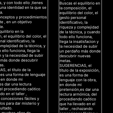
, y con todo ello ,tienes
Buscas el equilibrio en
una identidad en la que se
la composición, el
a.
equilibrio del color, el
onceptos y procedimientos
gesto personal
te , en un objetivo
identificativo, la
te.
riqueza y complejidad
uilibrio en la
de la técnica, y cuando
 el equilibrio del color, el
todo ello funciona,
al identificativo, la
llega la insatisfacion y
mplejidad de la técnica, y
la necesidad de subir
ello funciona, llega la
un perdaño más donde
n y la necesidad de subir
descubrir nuevas
 más donde descubrir
metas.
as.
SUGERENCIAS, el
, el título de la
título de la exposición,
 es una forma de lenguaje
es una forma de
, en donde mi
lenguaje con la obra,
es dar una lectura
en donde mi
el procediendo caótico
pretensión,es dar una
do en el taller ,
lectura armónica, del
concesiones fáciles y
procediendo caótico
los para dar misterio y
que ha llevado en el
ultado.
taller , rechazando
e muchos años de