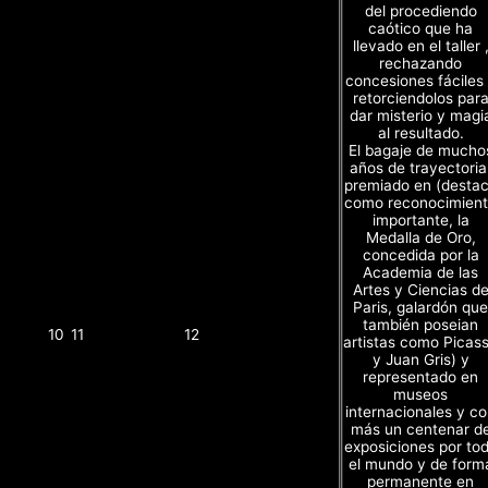
del procediendo
caótico que ha
llevado en el taller 
rechazando
concesiones fáciles
retorciendolos par
dar misterio y magi
al resultado.
El bagaje de mucho
años de trayectoria
premiado en (desta
como reconocimien
importante, la
Medalla de Oro,
concedida por la
Academia de las
Artes y Ciencias d
Paris, galardón que
también poseian
10
11
12
artistas como Picas
y Juan Gris) y
representado en
museos
internacionales y c
más un centenar d
exposiciones por to
el mundo y de form
permanente en