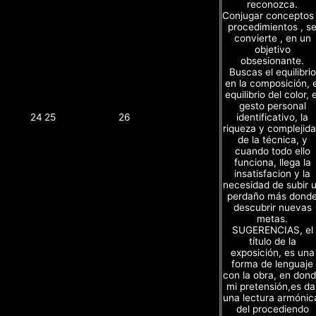
reconozca.
Conjugar conceptos
procedimientos , s
convierte , en un
objetivo
obsesionante.
Buscas el equilibrio
en la composición, e
equilibrio del color, e
gesto personal
identificativo, la
24
25
26
riqueza y complejid
de la técnica, y
cuando todo ello
funciona, llega la
insatisfacion y la
necesidad de subir 
perdaño más dond
descubrir nuevas
metas.
SUGERENCIAS, el
título de la
exposición, es una
forma de lenguaje
con la obra, en don
mi pretensión,es da
una lectura armónic
del procediendo