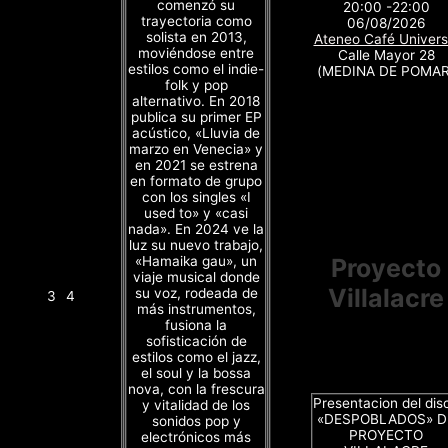
comenzó su
20:00 -22:00
trayectoria como
06/08/2026
solista en 2013,
Ateneo Café Univers
moviéndose entre
Calle Mayor 28
estilos como el indie-
(MEDINA DE POMAR
folk y pop
alternativo. En 2018
publica su primer EP
acústico, «Lluvia de
marzo en Venecia» y
en 2021 se estrena
en formato de grupo
con los singles «I
used to» y «casi
nada». En 2024 ve la
luz su nuevo trabajo,
«Hamaika gau», un
Proyecto
viaje musical donde
Villalacre
su voz, rodeada de
3
4
más instrumentos,
fusiona la
sofisticación de
estilos como el jazz,
el soul y la bossa
nova, con la frescura
Presentacion del dis
y vitalidad de los
«DESPOBLADOS» D
sonidos pop y
PROYECTO
electrónicos más