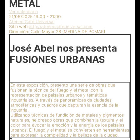
METAL
Ver calendario
21/06/2025
19:00 - 21:00
Ateneo Café Universal
Sitio web:
http://ateneocafeuniversal.com
Dirección:
Calle Mayor 28 (MEDINA DE POMAR)
José Abel nos presenta
FUSIONES URBANAS
En esta exposición, presento una serie de obras que
fusionan la técnica del fuego y el metal con la
representación de paisajes urbanos y temáticas
industriales. A través de panorámicas de ciudades
atmosféricas y cuadros que capturan la esencia de la
industria.
Utilizando técnicas de fundición de metales y pigmentos
naturales, he creado obras que combinan la textura y el
color para evocar la emoción y la energía de los paisajes
urbanos. El fuego y el metal se convierten en herramientas
para expresar la complejidad y la belleza de la ciudad.