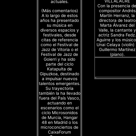
VILLALACRE
actuales.
Con la presencia de
(Más comentarios)
compositor Andrés
A lo largo de estos
Martín Herranz, la
años ha presentado
directora de teatro
su música en
Marta Álvarez del
diversos espacios y
Valle, la cantante y
festivales, desde
actriz Sandra Fedz.
citas de referencia
Aguirre y los músico
como el Festival de
Unai Celaya (violín)
Jazz de Vitoria o el
Guillermo Martínez
Festival de Jazz de
(piano).
Goierri y ha sido
parte del ciclo
Katapulta de
Gipuzkoa, destinado
a impulsar nuevos
talentos emergentes.
Su trayectoria
también la ha llevado
fuera del País Vasco,
actuando en
escenarios como el
ciclo Microsonidos
de Murcia, Hangar
48 en Madrid o los
microconciertos de
CaixaForum