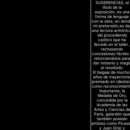
SUGERENCIAS, el
título de la
exposición, es una
forma de lenguaje
con la obra, en don
mi pretensión,es da
una lectura armónic
del procediendo
caótico que ha
llevado en el taller 
rechazando
concesiones fáciles
retorciendolos par
dar misterio y magi
al resultado.
El bagaje de mucho
años de trayectoria
premiado en (desta
como reconocimien
importante, la
Medalla de Oro,
concedida por la
Academia de las
Artes y Ciencias d
Paris, galardón que
también poseian
artistas como Picas
y Juan Gris) y