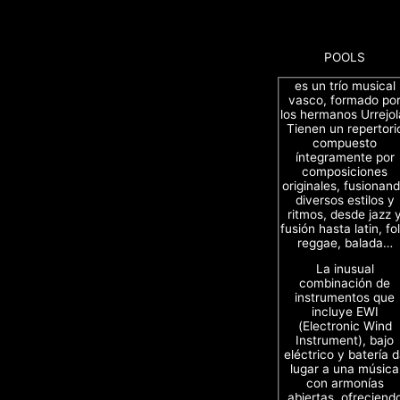
POOLS
es un trío musical
vasco, formado po
los hermanos Urrejol
Tienen un repertori
compuesto
íntegramente por
composiciones
originales, fusionan
diversos estilos y
ritmos, desde jazz 
fusión hasta latin, fol
reggae, balada…
La inusual
combinación de
instrumentos que
incluye EWI
(Electronic Wind
Instrument), bajo
eléctrico y batería 
lugar a una música
con armonías
abiertas, ofreciend