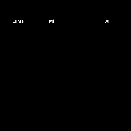
Lu
Ma
Mi
Ju