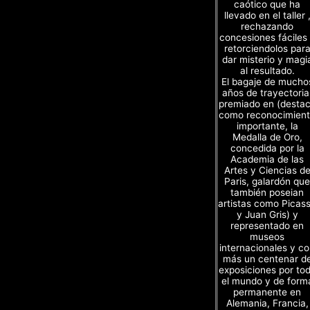
caótico que ha
llevado en el taller 
rechazando
concesiones fáciles
retorciendolos par
dar misterio y magi
al resultado.
El bagaje de mucho
años de trayectoria
premiado en (desta
como reconocimien
importante, la
Medalla de Oro,
concedida por la
Academia de las
Artes y Ciencias d
Paris, galardón que
también poseian
artistas como Picas
y Juan Gris) y
representado en
museos
internacionales y c
más un centenar d
exposiciones por to
el mundo y de form
permanente en
Alemania, Francia,