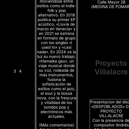
moviéndose entre
Calle Mayor 28
estilos como el indie-
(MEDINA DE POMAR
folk y pop
alternativo. En 2018
publica su primer EP
acústico, «Lluvia de
marzo en Venecia» y
en 2021 se estrena
en formato de grupo
con los singles «I
used to» y «casi
nada». En 2024 ve la
luz su nuevo trabajo,
«Hamaika gau», un
Proyecto
viaje musical donde
Villalacre
su voz, rodeada de
3
4
más instrumentos,
fusiona la
sofisticación de
estilos como el jazz,
el soul y la bossa
nova, con la frescura
Presentacion del dis
y vitalidad de los
«DESPOBLADOS» D
sonidos pop y
PROYECTO
electrónicos más
VILLALACRE
actuales.
Con la presencia de
(Más comentarios)
compositor Andrés