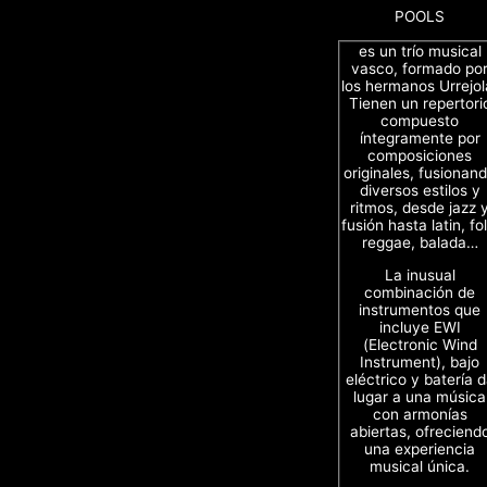
POOLS
es un trío musical
vasco, formado po
los hermanos Urrejol
Tienen un repertori
compuesto
íntegramente por
composiciones
originales, fusionan
diversos estilos y
ritmos, desde jazz 
fusión hasta latin, fol
reggae, balada…
La inusual
combinación de
instrumentos que
incluye EWI
(Electronic Wind
Instrument), bajo
eléctrico y batería 
lugar a una música
con armonías
abiertas, ofreciend
una experiencia
musical única.