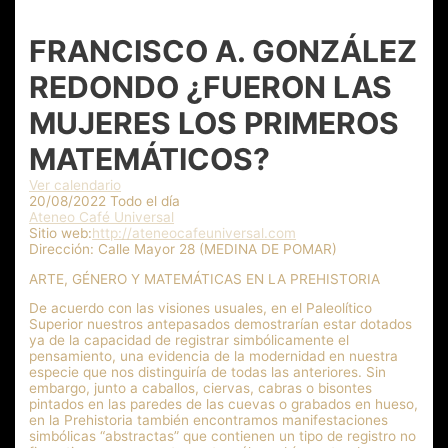
FRANCISCO A. GONZÁLEZ
REDONDO ¿FUERON LAS
MUJERES LOS PRIMEROS
MATEMÁTICOS?
Ver calendario
20/08/2022 Todo el día
Ateneo Café Universal
Sitio web:
http://ateneocafeuniversal.com
Dirección:
Calle Mayor 28 (MEDINA DE POMAR)
ARTE, GÉNERO Y MATEMÁTICAS EN LA PREHISTORIA
De acuerdo con las visiones usuales, en el Paleolítico
Superior nuestros antepasados demostrarían estar dotados
ya de la capacidad de registrar simbólicamente el
pensamiento, una evidencia de la modernidad en nuestra
especie que nos distinguiría de todas las anteriores. Sin
embargo, junto a caballos, ciervas, cabras o bisontes
pintados en las paredes de las cuevas o grabados en hueso,
en la Prehistoria también encontramos manifestaciones
simbólicas “abstractas” que contienen un tipo de registro no