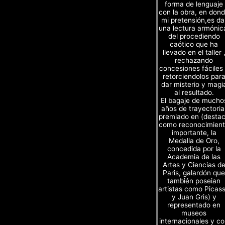
forma de lenguaje
con la obra, en don
mi pretensión,es da
una lectura armónic
del procediendo
caótico que ha
llevado en el taller 
rechazando
concesiones fáciles
retorciendolos par
dar misterio y magi
al resultado.
El bagaje de mucho
años de trayectoria
premiado en (desta
como reconocimien
importante, la
Medalla de Oro,
concedida por la
Academia de las
Artes y Ciencias d
Paris, galardón que
también poseian
artistas como Picas
y Juan Gris) y
representado en
museos
internacionales y c