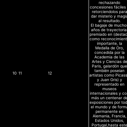
rechazando
concesiones fáciles
retorciendolos par
dar misterio y magi
al resultado.
El bagaje de mucho
años de trayectoria
premiado en (desta
como reconocimien
importante, la
Medalla de Oro,
concedida por la
Academia de las
Artes y Ciencias d
Paris, galardón que
también poseian
10
11
12
artistas como Picas
y Juan Gris) y
representado en
museos
internacionales y c
más un centenar d
exposiciones por to
el mundo y de form
permanente en
Alemania, Francia,
Estados Unidos,
Portugal,hasta est