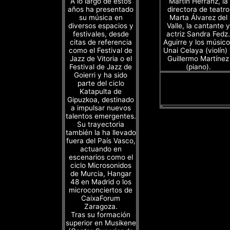
A lo largo de estos
Martín Herranz, la
años ha presentado
directora de teatro
su música en
Marta Álvarez del
diversos espacios y
Valle, la cantante y
festivales, desde
actriz Sandra Fedz.
citas de referencia
Aguirre y los músico
como el Festival de
Unai Celaya (violín)
Jazz de Vitoria o el
Guillermo Martínez
Festival de Jazz de
(piano).
Goierri y ha sido
parte del ciclo
Katapulta de
Gipuzkoa, destinado
a impulsar nuevos
talentos emergentes.
Su trayectoria
también la ha llevado
fuera del País Vasco,
actuando en
escenarios como el
ciclo Microsonidos
de Murcia, Hangar
48 en Madrid o los
microconciertos de
CaixaForum
Zaragoza.
Tras su formación
superior en Musikene