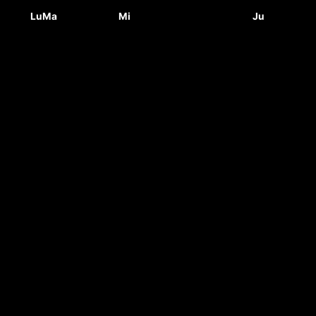
Lu
Ma
Mi
Ju