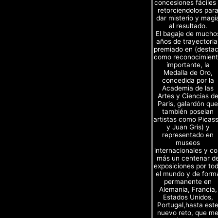
concesiones fáciles
retorciendolos par
dar misterio y magi
al resultado.
El bagaje de mucho
años de trayectoria
premiado en (desta
como reconocimien
importante, la
Medalla de Oro,
concedida por la
Academia de las
Artes y Ciencias d
Paris, galardón que
también poseian
artistas como Picas
y Juan Gris) y
representado en
museos
internacionales y c
más un centenar d
exposiciones por to
el mundo y de form
permanente en
Alemania, Francia,
Estados Unidos,
Portugal,hasta est
nuevo reto, que m