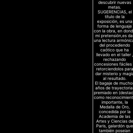
descubrir nuevas
metas.
SUGERENCIAS, el
título de la
exposición, es una
forma de lenguaje
con la obra, en don
mi pretensión,es da
una lectura armónic
del procediendo
caótico que ha
llevado en el taller 
rechazando
concesiones fáciles
retorciendolos par
dar misterio y magi
al resultado.
El bagaje de mucho
años de trayectoria
premiado en (desta
como reconocimien
importante, la
Medalla de Oro,
concedida por la
Academia de las
Artes y Ciencias d
Paris, galardón que
también poseian