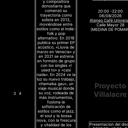
y compositora
donostiarra que
comenzó su
20:00 -22:00
trayectoria como
06/08/2026
solista en 2013,
Ateneo Café Univers
moviéndose entre
Calle Mayor 28
estilos como el indie-
(MEDINA DE POMAR
folk y pop
alternativo. En 2018
publica su primer EP
acústico, «Lluvia de
marzo en Venecia» y
en 2021 se estrena
en formato de grupo
con los singles «I
used to» y «casi
nada». En 2024 ve la
luz su nuevo trabajo,
«Hamaika gau», un
Proyecto
viaje musical donde
Villalacre
su voz, rodeada de
3
4
más instrumentos,
fusiona la
sofisticación de
estilos como el jazz,
el soul y la bossa
nova, con la frescura
Presentacion del dis
y vitalidad de los