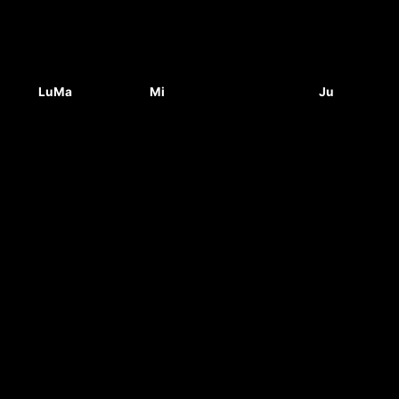
Lu
Ma
Mi
Ju