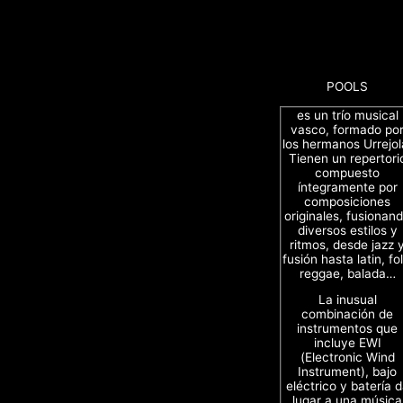
POOLS
es un trío musical
vasco, formado po
los hermanos Urrejol
Tienen un repertori
compuesto
íntegramente por
composiciones
originales, fusionan
diversos estilos y
ritmos, desde jazz 
fusión hasta latin, fol
reggae, balada…
La inusual
combinación de
instrumentos que
incluye EWI
(Electronic Wind
Instrument), bajo
eléctrico y batería 
lugar a una música