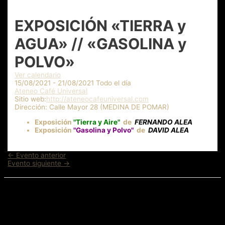
EXPOSICIÓN «TIERRA y
AGUA» // «GASOLINA y
POLVO»
Ver calendario
15/08/2021 - 21/08/2021 Todo el día
Ateneo Café Universal
Sitio web:
http://ateneocafeuniversal.com
Dirección:
Calle Mayor 28 (MEDINA DE POMAR)
Exposición
"Tierra y Aire"
de
FERNANDO ALEA
Exposición
"Gasolina y Polvo"
de
DAVID ALEA
Navegación
←
Evento anterior
de
Evento siguiente
→
entradas