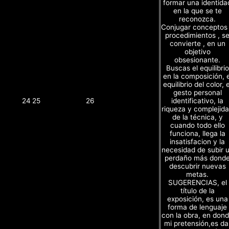
formar una identida
en la que se te
reconozca.
Conjugar conceptos
procedimientos , s
convierte , en un
objetivo
obsesionante.
Buscas el equilibrio
en la composición, e
equilibrio del color, e
gesto personal
identificativo, la
24
25
26
riqueza y complejid
de la técnica, y
cuando todo ello
funciona, llega la
insatisfacion y la
necesidad de subir 
perdaño más dond
descubrir nuevas
metas.
SUGERENCIAS, el
título de la
exposición, es una
forma de lenguaje
con la obra, en don
mi pretensión,es da