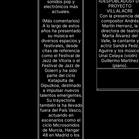
«DESPOBLADOS» D
sonidos pop y
PROYECTO
electrónicos más
VILLALACRE
actuales.
Con la presencia de
(Más comentarios)
compositor Andrés
A lo largo de estos
Martín Herranz, la
años ha presentado
directora de teatro
su música en
Marta Álvarez del
diversos espacios y
Valle, la cantante y
festivales, desde
actriz Sandra Fedz.
citas de referencia
Aguirre y los músico
como el Festival de
Unai Celaya (violín)
Jazz de Vitoria o el
Guillermo Martínez
Festival de Jazz de
(piano).
Goierri y ha sido
parte del ciclo
Katapulta de
Gipuzkoa, destinado
a impulsar nuevos
talentos emergentes.
Su trayectoria
también la ha llevado
fuera del País Vasco,
actuando en
escenarios como el
ciclo Microsonidos
de Murcia, Hangar
48 en Madrid o los