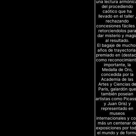
una lectura armónic
del procediendo
caótico que ha
llevado en el taller 
rechazando
concesiones fáciles
retorciendolos par
dar misterio y magi
al resultado.
El bagaje de mucho
años de trayectoria
premiado en (desta
como reconocimien
importante, la
Medalla de Oro,
concedida por la
Academia de las
Artes y Ciencias d
Paris, galardón que
también poseian
artistas como Picas
y Juan Gris) y
representado en
museos
internacionales y c
más un centenar d
exposiciones por to
el mundo y de form