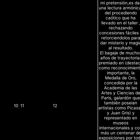
mi pretensión,es da
una lectura armónic
del procediendo
caótico que ha
llevado en el taller 
rechazando
concesiones fáciles
retorciendolos par
dar misterio y magi
al resultado.
El bagaje de mucho
años de trayectoria
premiado en (desta
como reconocimien
importante, la
Medalla de Oro,
concedida por la
Academia de las
Artes y Ciencias d
Paris, galardón que
también poseian
10
11
12
artistas como Picas
y Juan Gris) y
representado en
museos
internacionales y c
más un centenar d
exposiciones por to