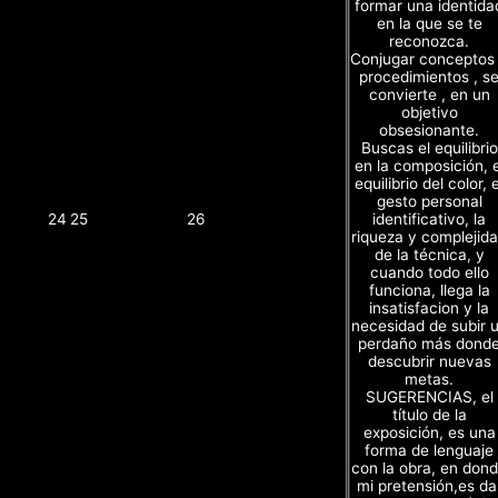
formar una identida
en la que se te
reconozca.
Conjugar conceptos
procedimientos , s
convierte , en un
objetivo
obsesionante.
Buscas el equilibrio
en la composición, e
equilibrio del color, e
gesto personal
identificativo, la
24
25
26
riqueza y complejid
de la técnica, y
cuando todo ello
funciona, llega la
insatisfacion y la
necesidad de subir 
perdaño más dond
descubrir nuevas
metas.
SUGERENCIAS, el
título de la
exposición, es una
forma de lenguaje
con la obra, en don
mi pretensión,es da