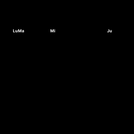
Lu
Ma
Mi
Ju