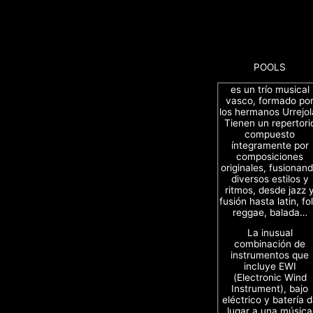
POOLS
es un trío musical
vasco, formado po
los hermanos Urrejol
Tienen un repertori
compuesto
íntegramente por
composiciones
originales, fusionan
diversos estilos y
ritmos, desde jazz 
fusión hasta latin, fol
reggae, balada…
La inusual
combinación de
instrumentos que
incluye EWI
(Electronic Wind
Instrument), bajo
eléctrico y batería 
lugar a una música