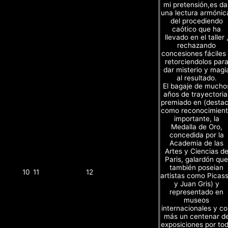
mi pretensión,es da
una lectura armónic
del procediendo
caótico que ha
llevado en el taller 
rechazando
concesiones fáciles
retorciendolos par
dar misterio y magi
al resultado.
El bagaje de mucho
años de trayectoria
premiado en (desta
como reconocimien
importante, la
Medalla de Oro,
concedida por la
Academia de las
Artes y Ciencias d
Paris, galardón que
también poseian
10
11
12
artistas como Picas
y Juan Gris) y
representado en
museos
internacionales y c
más un centenar d
exposiciones por to