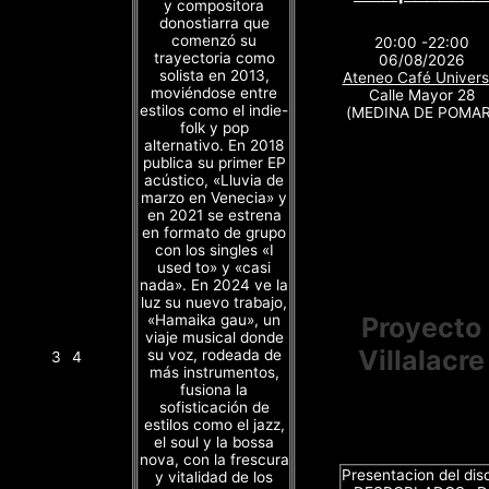
y compositora
donostiarra que
comenzó su
20:00 -22:00
trayectoria como
06/08/2026
solista en 2013,
Ateneo Café Univers
moviéndose entre
Calle Mayor 28
estilos como el indie-
(MEDINA DE POMAR
folk y pop
alternativo. En 2018
publica su primer EP
acústico, «Lluvia de
marzo en Venecia» y
en 2021 se estrena
en formato de grupo
con los singles «I
used to» y «casi
nada». En 2024 ve la
luz su nuevo trabajo,
«Hamaika gau», un
Proyecto
viaje musical donde
Villalacre
su voz, rodeada de
3
4
más instrumentos,
fusiona la
sofisticación de
estilos como el jazz,
el soul y la bossa
nova, con la frescura
Presentacion del dis
y vitalidad de los