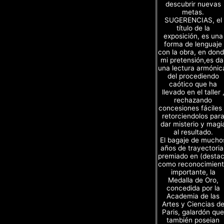
descubrir nuevas
metas.
SUGERENCIAS, el
título de la
exposición, es una
forma de lenguaje
con la obra, en don
mi pretensión,es da
una lectura armónic
del procediendo
caótico que ha
llevado en el taller 
rechazando
concesiones fáciles
retorciendolos par
dar misterio y magi
al resultado.
El bagaje de mucho
años de trayectoria
premiado en (desta
como reconocimien
importante, la
Medalla de Oro,
concedida por la
Academia de las
Artes y Ciencias d
Paris, galardón que
también poseian