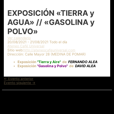
EXPOSICIÓN «TIERRA y
AGUA» // «GASOLINA y
POLVO»
Ver calendario
20/08/2021 - 21/08/2021 Todo el día
Ateneo Café Universal
Sitio web:
http://ateneocafeuniversal.com
Dirección:
Calle Mayor 28 (MEDINA DE POMAR)
Exposición
"Tierra y Aire"
de
FERNANDO ALEA
Exposición
"Gasolina y Polvo"
de
DAVID ALEA
Navegación
←
Evento anterior
de
Evento siguiente
→
entradas