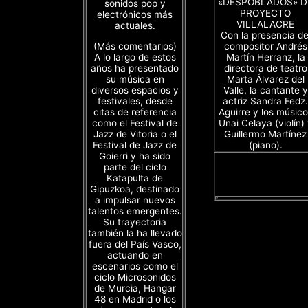
«DESPOBLADOS» D
sonidos pop y
PROYECTO
electrónicos más
VILLALACRE
actuales.
Con la presencia de
(Más comentarios)
compositor Andrés
A lo largo de estos
Martín Herranz, la
años ha presentado
directora de teatro
su música en
Marta Álvarez del
diversos espacios y
Valle, la cantante y
festivales, desde
actriz Sandra Fedz.
citas de referencia
Aguirre y los músico
como el Festival de
Unai Celaya (violín)
Jazz de Vitoria o el
Guillermo Martínez
Festival de Jazz de
(piano).
Goierri y ha sido
parte del ciclo
Katapulta de
Gipuzkoa, destinado
a impulsar nuevos
talentos emergentes.
Su trayectoria
también la ha llevado
fuera del País Vasco,
actuando en
escenarios como el
ciclo Microsonidos
de Murcia, Hangar
48 en Madrid o los