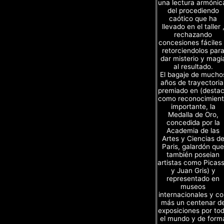
una lectura armónic
del procediendo
caótico que ha
llevado en el taller 
rechazando
concesiones fáciles
retorciendolos par
dar misterio y magi
al resultado.
El bagaje de mucho
años de trayectoria
premiado en (desta
como reconocimien
importante, la
Medalla de Oro,
concedida por la
Academia de las
Artes y Ciencias d
Paris, galardón que
también poseian
artistas como Picas
y Juan Gris) y
representado en
museos
internacionales y c
más un centenar d
exposiciones por to
el mundo y de form