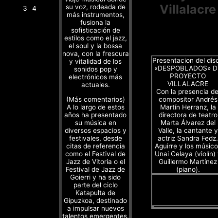
Villalacre
su voz, rodeada de
3
4
más instrumentos,
fusiona la
sofisticación de
estilos como el jazz,
el soul y la bossa
nova, con la frescura
Presentacion del dis
y vitalidad de los
«DESPOBLADOS» D
sonidos pop y
PROYECTO
electrónicos más
VILLALACRE
actuales.
Con la presencia de
(Más comentarios)
compositor Andrés
A lo largo de estos
Martín Herranz, la
años ha presentado
directora de teatro
su música en
Marta Álvarez del
diversos espacios y
Valle, la cantante y
festivales, desde
actriz Sandra Fedz.
citas de referencia
Aguirre y los músico
como el Festival de
Unai Celaya (violín)
Jazz de Vitoria o el
Guillermo Martínez
Festival de Jazz de
(piano).
Goierri y ha sido
parte del ciclo
Katapulta de
Gipuzkoa, destinado
a impulsar nuevos
talentos emergentes.