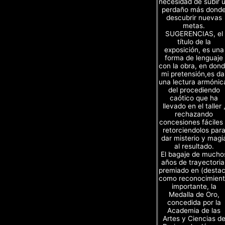
necesidad de subir 
perdaño más dond
descubrir nuevas
metas.
SUGERENCIAS, el
título de la
exposición, es una
forma de lenguaje
con la obra, en don
mi pretensión,es da
una lectura armónic
del procediendo
caótico que ha
llevado en el taller 
rechazando
concesiones fáciles
retorciendolos par
dar misterio y magi
al resultado.
El bagaje de mucho
años de trayectoria
premiado en (desta
como reconocimien
importante, la
Medalla de Oro,
concedida por la
Academia de las
Artes y Ciencias d