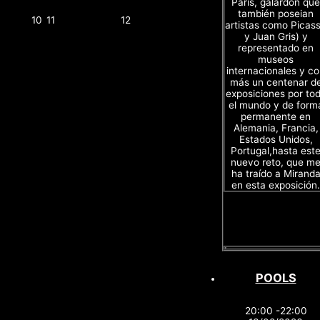
Paris, galardón que
también poseian
10
11
12
artistas como Picas
y Juan Gris) y
representado en
museos
internacionales y c
más un centenar d
exposiciones por to
el mundo y de form
permanente en
Alemania, Francia,
Estados Unidos,
Portugal,hasta est
nuevo reto, que m
ha traído a Mirand
en esta exposición.
POOLS
20:00 -22:00