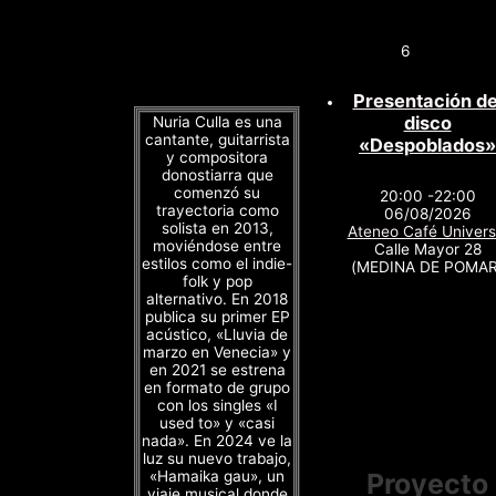
6
Presentación de
disco
Nuria Culla es una
cantante, guitarrista
«Despoblados»
y compositora
donostiarra que
comenzó su
20:00 -22:00
trayectoria como
06/08/2026
solista en 2013,
Ateneo Café Univers
moviéndose entre
Calle Mayor 28
estilos como el indie-
(MEDINA DE POMAR
folk y pop
alternativo. En 2018
publica su primer EP
acústico, «Lluvia de
marzo en Venecia» y
en 2021 se estrena
en formato de grupo
con los singles «I
used to» y «casi
nada». En 2024 ve la
luz su nuevo trabajo,
«Hamaika gau», un
Proyecto
viaje musical donde