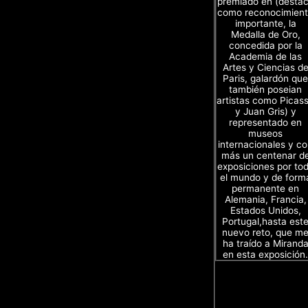
premiado en (desta
como reconocimien
importante, la
Medalla de Oro,
concedida por la
Academia de las
Artes y Ciencias d
Paris, galardón que
también poseian
artistas como Picas
y Juan Gris) y
representado en
museos
internacionales y c
más un centenar d
exposiciones por to
el mundo y de form
permanente en
Alemania, Francia,
Estados Unidos,
Portugal,hasta est
nuevo reto, que m
ha traído a Mirand
en esta exposición.