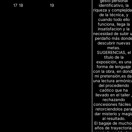
gesto personal
identificativo, la
17
18
19
riqueza y complejid
de la técnica, y
cuando todo ello
funciona, llega la
insatisfacion y la
necesidad de subir 
perdaño más dond
descubrir nuevas
metas.
SUGERENCIAS, el
título de la
exposición, es una
forma de lenguaje
con la obra, en don
mi pretensión,es da
una lectura armónic
del procediendo
caótico que ha
llevado en el taller 
rechazando
concesiones fáciles
retorciendolos par
dar misterio y magi
al resultado.
El bagaje de mucho
años de trayectoria