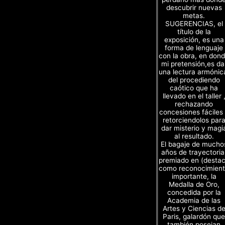
descubrir nuevas
metas.
SUGERENCIAS, el
título de la
exposición, es una
forma de lenguaje
con la obra, en don
mi pretensión,es da
una lectura armónic
del procediendo
caótico que ha
llevado en el taller 
rechazando
concesiones fáciles
retorciendolos par
dar misterio y magi
al resultado.
El bagaje de mucho
años de trayectoria
premiado en (desta
como reconocimien
importante, la
Medalla de Oro,
concedida por la
Academia de las
Artes y Ciencias d
Paris, galardón que
también poseian