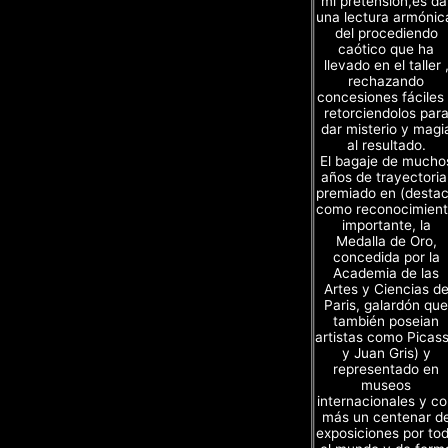
mi pretensión,es da
una lectura armónic
del procediendo
caótico que ha
llevado en el taller 
rechazando
concesiones fáciles
retorciendolos par
dar misterio y magi
al resultado.
El bagaje de mucho
años de trayectoria
premiado en (desta
como reconocimien
importante, la
Medalla de Oro,
concedida por la
Academia de las
Artes y Ciencias d
Paris, galardón que
también poseian
artistas como Picas
y Juan Gris) y
representado en
museos
internacionales y c
más un centenar d
exposiciones por to