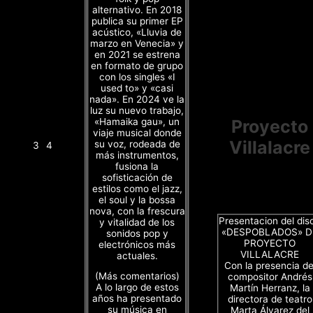
alternativo. En 2018
publica su primer EP
acústico, «Lluvia de
marzo en Venecia» y
en 2021 se estrena
en formato de grupo
con los singles «I
used to» y «casi
nada». En 2024 ve la
luz su nuevo trabajo,
«Hamaika gau», un
Proyecto
viaje musical donde
Villalacre
su voz, rodeada de
3
4
más instrumentos,
fusiona la
sofisticación de
estilos como el jazz,
el soul y la bossa
nova, con la frescura
Presentacion del dis
y vitalidad de los
«DESPOBLADOS» D
sonidos pop y
PROYECTO
electrónicos más
VILLALACRE
actuales.
Con la presencia de
(Más comentarios)
compositor Andrés
A lo largo de estos
Martín Herranz, la
años ha presentado
directora de teatro
su música en
Marta Álvarez del