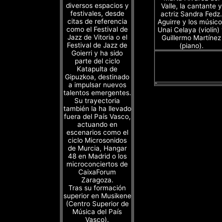
diversos espacios y
Valle, la cantante y
festivales, desde
actriz Sandra Fedz.
citas de referencia
Aguirre y los músico
como el Festival de
Unai Celaya (violín)
Jazz de Vitoria o el
Guillermo Martínez
Festival de Jazz de
(piano).
Goierri y ha sido
parte del ciclo
Katapulta de
Gipuzkoa, destinado
a impulsar nuevos
talentos emergentes.
Su trayectoria
también la ha llevado
fuera del País Vasco,
actuando en
escenarios como el
ciclo Microsonidos
de Murcia, Hangar
48 en Madrid o los
microconciertos de
CaixaForum
Zaragoza.
Tras su formación
superior en Musikene
(Centro Superior de
Música del País
Vasco).