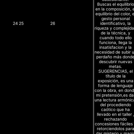
Buscas el equilibrio
en la composición, e
equilibrio del color, e
gesto personal
identificativo, la
24
25
26
riqueza y complejid
de la técnica, y
cuando todo ello
funciona, llega la
insatisfacion y la
necesidad de subir 
perdaño más dond
descubrir nuevas
metas.
SUGERENCIAS, el
título de la
exposición, es una
forma de lenguaje
con la obra, en don
mi pretensión,es da
una lectura armónic
del procediendo
caótico que ha
llevado en el taller 
rechazando
concesiones fáciles
retorciendolos par
dar misterio y magi