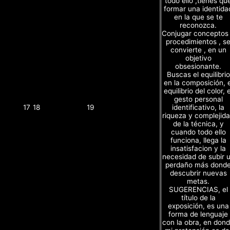
todo ello ,tienes qu
formar una identida
en la que se te
reconozca.
Conjugar conceptos
procedimientos , s
convierte , en un
objetivo
obsesionante.
Buscas el equilibrio
en la composición, e
equilibrio del color, e
gesto personal
identificativo, la
17
18
19
riqueza y complejid
de la técnica, y
cuando todo ello
funciona, llega la
insatisfacion y la
necesidad de subir 
perdaño más dond
descubrir nuevas
metas.
SUGERENCIAS, el
título de la
exposición, es una
forma de lenguaje
con la obra, en don