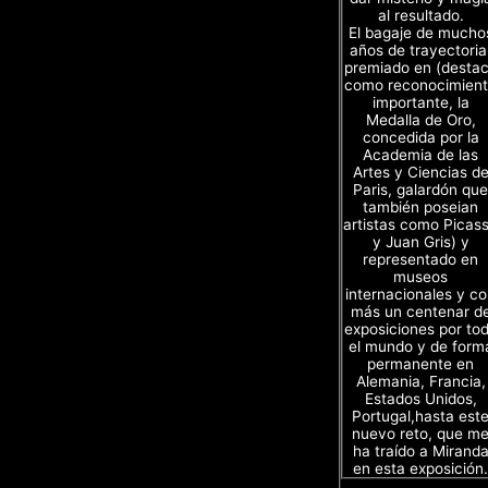
al resultado.
El bagaje de mucho
años de trayectoria
premiado en (desta
como reconocimien
importante, la
Medalla de Oro,
concedida por la
Academia de las
Artes y Ciencias d
Paris, galardón que
también poseian
artistas como Picas
y Juan Gris) y
representado en
museos
internacionales y c
más un centenar d
exposiciones por to
el mundo y de form
permanente en
Alemania, Francia,
Estados Unidos,
Portugal,hasta est
nuevo reto, que m
ha traído a Mirand
en esta exposición.