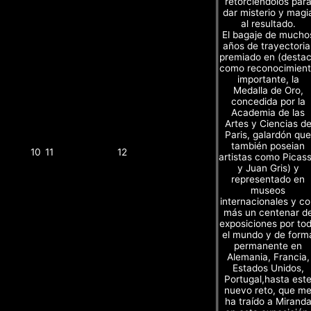
retorciendolos par
dar misterio y magi
al resultado.
El bagaje de mucho
años de trayectoria
premiado en (desta
como reconocimien
importante, la
Medalla de Oro,
concedida por la
Academia de las
Artes y Ciencias d
Paris, galardón que
también poseian
10
11
12
artistas como Picas
y Juan Gris) y
representado en
museos
internacionales y c
más un centenar d
exposiciones por to
el mundo y de form
permanente en
Alemania, Francia,
Estados Unidos,
Portugal,hasta est
nuevo reto, que m
ha traído a Mirand