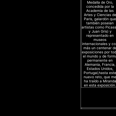
Medalla de Oro,
concedida por la
Academia de las
Artes y Ciencias d
Paris, galardón que
también poseian
artistas como Picas
y Juan Gris) y
representado en
museos
internacionales y c
más un centenar d
exposiciones por to
el mundo y de form
permanente en
Alemania, Francia,
Estados Unidos,
Portugal,hasta est
nuevo reto, que m
ha traído a Mirand
en esta exposición.