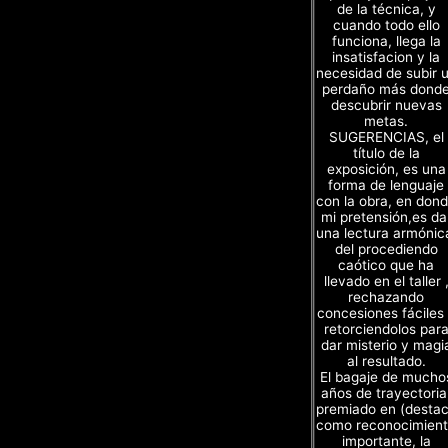
de la técnica, y
cuando todo ello
funciona, llega la
insatisfacion y la
necesidad de subir 
perdaño más dond
descubrir nuevas
metas.
SUGERENCIAS, el
título de la
exposición, es una
forma de lenguaje
con la obra, en don
mi pretensión,es da
una lectura armónic
del procediendo
caótico que ha
llevado en el taller 
rechazando
concesiones fáciles
retorciendolos par
dar misterio y magi
al resultado.
El bagaje de mucho
años de trayectoria
premiado en (desta
como reconocimien
importante, la