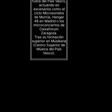
fuera del País Vasco,
actuando en
escenarios como el
ciclo Microsonidos
de Murcia, Hangar
48 en Madrid o los
microconciertos de
CaixaForum
Zaragoza.
Tras su formación
superior en Musikene
(Centro Superior de
Música del País
Vasco).