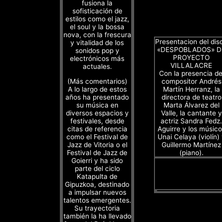
fusiona la
sofisticación de
estilos como el jazz,
el soul y la bossa
nova, con la frescura
Presentacion del dis
y vitalidad de los
«DESPOBLADOS» D
sonidos pop y
PROYECTO
electrónicos más
VILLALACRE
actuales.
Con la presencia de
(Más comentarios)
compositor Andrés
A lo largo de estos
Martín Herranz, la
años ha presentado
directora de teatro
su música en
Marta Álvarez del
diversos espacios y
Valle, la cantante y
festivales, desde
actriz Sandra Fedz.
citas de referencia
Aguirre y los músico
como el Festival de
Unai Celaya (violín)
Jazz de Vitoria o el
Guillermo Martínez
Festival de Jazz de
(piano).
Goierri y ha sido
parte del ciclo
Katapulta de
Gipuzkoa, destinado
a impulsar nuevos
talentos emergentes.
Su trayectoria
también la ha llevado