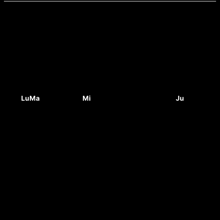
Lu
Ma
Mi
Ju