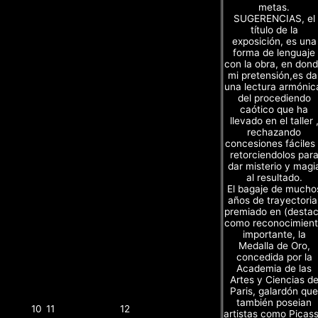
metas.
SUGERENCIAS, el
título de la
exposición, es una
forma de lenguaje
con la obra, en don
mi pretensión,es da
una lectura armónic
del procediendo
caótico que ha
llevado en el taller 
rechazando
concesiones fáciles
retorciendolos par
dar misterio y magi
al resultado.
El bagaje de mucho
años de trayectoria
premiado en (desta
como reconocimien
importante, la
Medalla de Oro,
concedida por la
Academia de las
Artes y Ciencias d
Paris, galardón que
también poseian
10
11
12
artistas como Picas