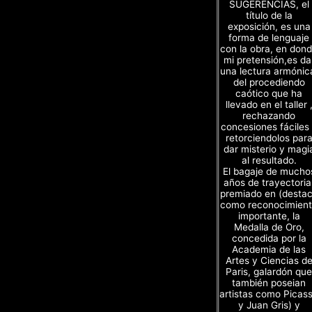
SUGERENCIAS, el
título de la
exposición, es una
forma de lenguaje
con la obra, en don
mi pretensión,es da
una lectura armónic
del procediendo
caótico que ha
llevado en el taller 
rechazando
concesiones fáciles
retorciendolos par
dar misterio y magi
al resultado.
El bagaje de mucho
años de trayectoria
premiado en (desta
como reconocimien
importante, la
Medalla de Oro,
concedida por la
Academia de las
Artes y Ciencias d
Paris, galardón que
también poseian
artistas como Picas
y Juan Gris) y