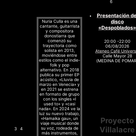
6
Presentación de
disco
Nuria Culla es una
cantante, guitarrista
«Despoblados»
y compositora
donostiarra que
comenzó su
20:00 -22:00
trayectoria como
06/08/2026
solista en 2013,
Ateneo Café Univers
moviéndose entre
Calle Mayor 28
estilos como el indie-
(MEDINA DE POMAR
folk y pop
alternativo. En 2018
publica su primer EP
acústico, «Lluvia de
marzo en Venecia» y
en 2021 se estrena
en formato de grupo
con los singles «I
used to» y «casi
nada». En 2024 ve la
luz su nuevo trabajo,
«Hamaika gau», un
Proyecto
viaje musical donde
Villalacre
su voz, rodeada de
3
4
más instrumentos,