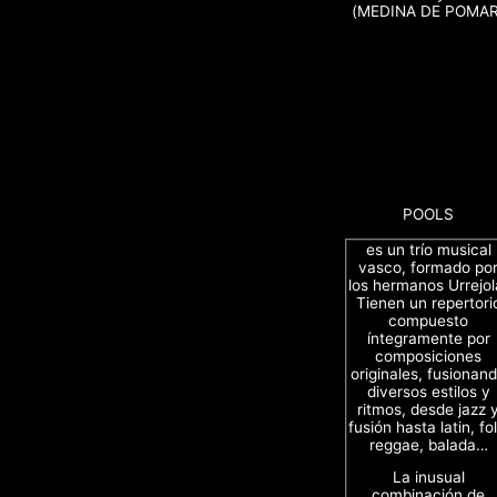
(MEDINA DE POMAR
POOLS
es un trío musical
vasco, formado po
los hermanos Urrejol
Tienen un repertori
compuesto
íntegramente por
composiciones
originales, fusionan
diversos estilos y
ritmos, desde jazz 
fusión hasta latin, fol
reggae, balada…
La inusual
combinación de