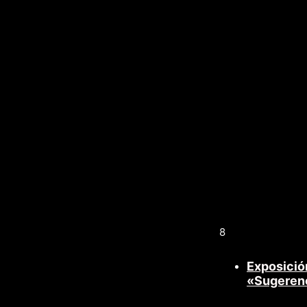
8
Exposició
«Sugeren