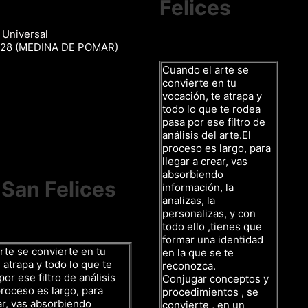
Felices
 Universal
r 28 (MEDINA DE POMAR)
Cuando el arte se
convierte en tu
vocación, te atrapa y
todo lo que te rodea
pasa por ese filtro de
análisis del arte.El
proceso es largo, para
llegar a crear, vas
absorbiendo
 San Felices
información, la
analizas, la
personalizas, y con
todo ello ,tienes que
formar una identidad
rte se convierte en tu
en la que se te
 atrapa y todo lo que te
reconozca.
or ese filtro de análisis
Conjugar conceptos y
proceso es largo, para
procedimientos , se
ar, vas absorbiendo
convierte , en un