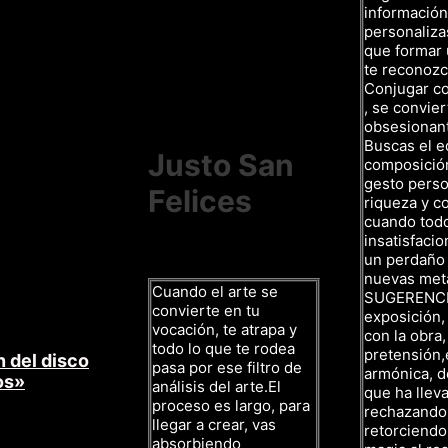
información,
personalizas
que formar 
te reconozc
Conjugar c
, se convier
obsesionan
Buscas el eq
Justo San
composición,
gesto person
Felices
riqueza y co
cuando todo 
insatisfacio
un perdaño
nuevas met
Cuando el arte se
SUGERENCIAS
convierte en tu
exposición,
vocación, te atrapa y
con la obra
todo lo que te rodea
pretensión,
 del disco
pasa por ese filtro de
armónica, d
os»
análisis del arte.El
que ha lleva
proceso es largo, para
rechazando 
llegar a crear, vas
retorciendo
absorbiendo