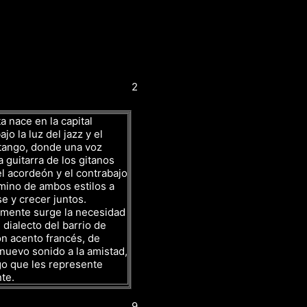
2
a nace en la capital
jo la luz del jazz y el
tango, donde una voz
a guitarra de los gitanos
l acordeón y el contrabajo
mino de ambos estilos a
se y crecer juntos.
amente surge la necesidad
 dialecto del barrio de
n acento francés, de
nuevo sonido a la amistad,
go que les represente
te.
9