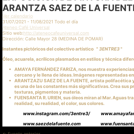
ARANTZA SAEZ DE LA FUE
Ver calendario
31/07/2021 - 11/08/2021 Todo el día
Ateneo Café Universal
Sitio web:
http://ateneocafeuniversal.com
Dirección:
Calle Mayor 28 (MEDINA DE POMAR)
Instantes pictóricos del colectivo artístico "
3ENTRE3
"
Óleo, acuarela, acrílicos plasmados en estilos y técnica dif
AMAYA FERNÁNDEZ FARIZA, nos muestra experiencias en s
cercano y le llena de ideas. Imágenes representadas e
ARANTZAZU SAEZ DE LA FUENTE, artista polifacética y mu
es una de las constantes más significativas. Crea sus 
texturas, pigmentos y materia.
FUENSANTA R. URIEN, sus óleos miran al Mar. Aguas tran
realidad, su realidad, el color, sus colores.
www.instagram.com/3entre3/
www.amayafar
www.saezdelafuente.com www.fuensantaur
Navegación
←
Evento anterior