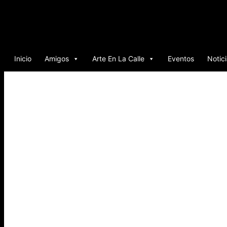
Ir
al
contenido
Inicio
Amigos
Arte En La Calle
Eventos
Notic