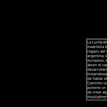
La Lunfardit
madrileña ba
regazo del 
argentina, l
europeos, e
abren el ca
desarrollar
Instantáne
de hablar el
Caminito co
ponerle un 
de crear al
musicalmen