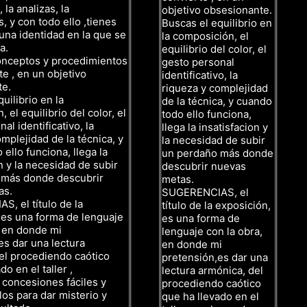
 la analizas, la
objetivo obsesionante.
, y con todo ello ,tienes
Buscas el equilibrio en
una identidad en la que se
la composición, el
a.
equilibrio del color, el
onceptos y procedimientos
gesto personal
te , en un objetivo
identificativo, la
te.
riqueza y complejidad
uilibrio en la
de la técnica, y cuando
 el equilibrio del color, el
todo ello funciona,
al identificativo, la
llega la insatisfacion y
mplejidad de la técnica, y
la necesidad de subir
ello funciona, llega la
un perdaño más donde
n y la necesidad de subir
descubrir nuevas
 más donde descubrir
metas.
as.
SUGERENCIAS, el
, el título de la
título de la exposición,
 es una forma de lenguaje
es una forma de
, en donde mi
lenguaje con la obra,
es dar una lectura
en donde mi
el procediendo caótico
pretensión,es dar una
do en el taller ,
lectura armónica, del
concesiones fáciles y
procediendo caótico
los para dar misterio y
que ha llevado en el