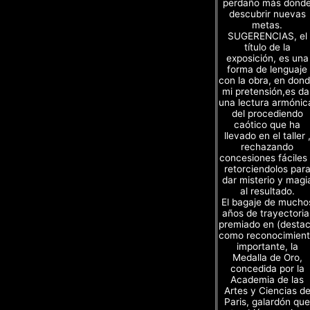
perdaño más dond
descubrir nuevas
metas.
SUGERENCIAS, el
título de la
exposición, es una
forma de lenguaje
con la obra, en don
mi pretensión,es da
una lectura armónic
del procediendo
caótico que ha
llevado en el taller 
rechazando
concesiones fáciles
retorciendolos par
dar misterio y magi
al resultado.
El bagaje de mucho
años de trayectoria
premiado en (desta
como reconocimien
importante, la
Medalla de Oro,
concedida por la
Academia de las
Artes y Ciencias d
Paris, galardón que