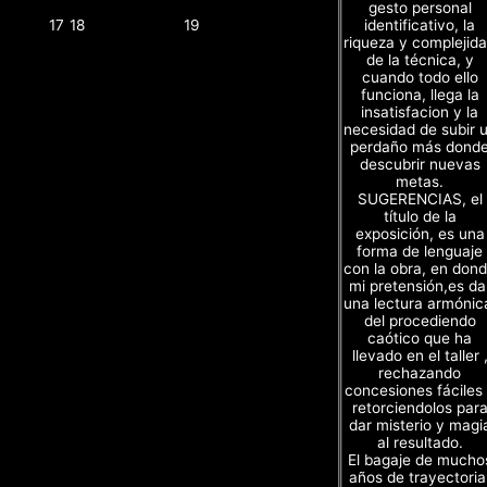
gesto personal
identificativo, la
17
18
19
riqueza y complejid
de la técnica, y
cuando todo ello
funciona, llega la
insatisfacion y la
necesidad de subir 
perdaño más dond
descubrir nuevas
metas.
SUGERENCIAS, el
título de la
exposición, es una
forma de lenguaje
con la obra, en don
mi pretensión,es da
una lectura armónic
del procediendo
caótico que ha
llevado en el taller 
rechazando
concesiones fáciles
retorciendolos par
dar misterio y magi
al resultado.
El bagaje de mucho
años de trayectoria