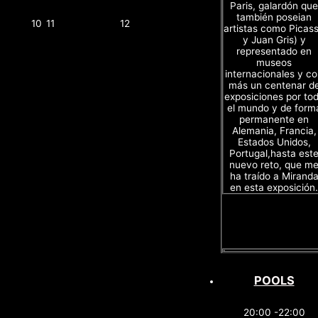
Paris, galardón que
también poseian
10
11
12
artistas como Picas
y Juan Gris) y
representado en
museos
internacionales y c
más un centenar d
exposiciones por to
el mundo y de form
permanente en
Alemania, Francia,
Estados Unidos,
Portugal,hasta est
nuevo reto, que m
ha traído a Mirand
en esta exposición.
POOLS
20:00 -22:00