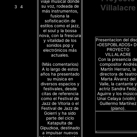
viaje musical donde
Villalacre
su voz, rodeada de
3
4
más instrumentos,
fusiona la
sofisticación de
estilos como el jazz,
el soul y la bossa
nova, con la frescura
Presentacion del dis
y vitalidad de los
«DESPOBLADOS» D
sonidos pop y
PROYECTO
electrónicos más
VILLALACRE
actuales.
Con la presencia de
(Más comentarios)
compositor Andrés
A lo largo de estos
Martín Herranz, la
años ha presentado
directora de teatro
su música en
Marta Álvarez del
diversos espacios y
Valle, la cantante y
festivales, desde
actriz Sandra Fedz.
citas de referencia
Aguirre y los músico
como el Festival de
Unai Celaya (violín)
Jazz de Vitoria o el
Guillermo Martínez
Festival de Jazz de
(piano).
Goierri y ha sido
parte del ciclo
Katapulta de
Gipuzkoa, destinado
a impulsar nuevos