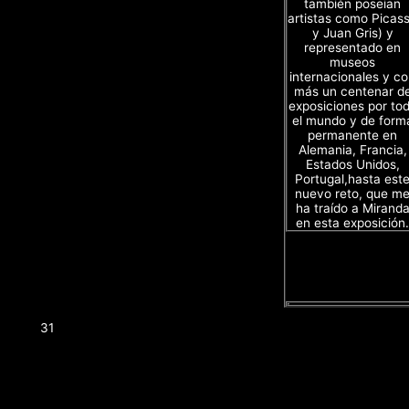
también poseian
artistas como Picas
y Juan Gris) y
representado en
museos
internacionales y c
más un centenar d
exposiciones por to
el mundo y de form
permanente en
Alemania, Francia,
Estados Unidos,
Portugal,hasta est
nuevo reto, que m
ha traído a Mirand
en esta exposición.
31