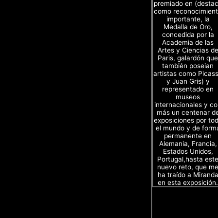
premiado en (desta
como reconocimien
importante, la
Medalla de Oro,
concedida por la
Academia de las
Artes y Ciencias d
Paris, galardón que
también poseian
artistas como Picas
y Juan Gris) y
representado en
museos
internacionales y c
más un centenar d
exposiciones por to
el mundo y de form
permanente en
Alemania, Francia,
Estados Unidos,
Portugal,hasta est
nuevo reto, que m
ha traído a Mirand
en esta exposición.