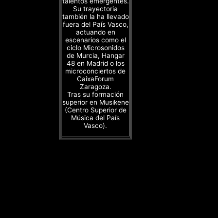
talentos emergentes.
Su trayectoria
también la ha llevado
fuera del País Vasco,
actuando en
escenarios como el
ciclo Microsonidos
de Murcia, Hangar
48 en Madrid o los
microconciertos de
CaixaForum
Zaragoza.
Tras su formación
superior en Musikene
(Centro Superior de
Música del País
Vasco).