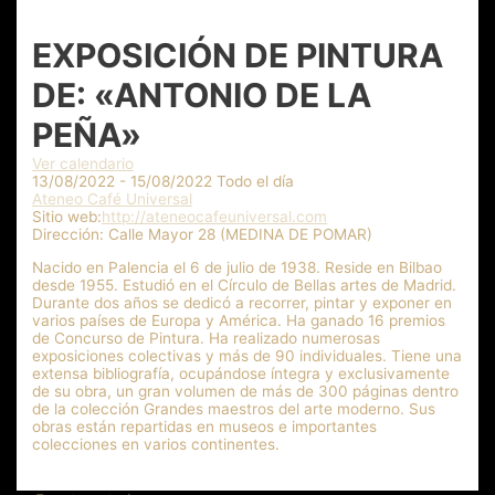
EXPOSICIÓN DE PINTURA
DE: «ANTONIO DE LA
PEÑA»
Ver calendario
13/08/2022 - 15/08/2022 Todo el día
Ateneo Café Universal
Sitio web:
http://ateneocafeuniversal.com
Dirección:
Calle Mayor 28 (MEDINA DE POMAR)
Nacido en Palencia el 6 de julio de 1938. Reside en Bilbao
desde 1955. Estudió en el Círculo de Bellas artes de Madrid.
Durante dos años se dedicó a recorrer, pintar y exponer en
varios países de Europa y América. Ha ganado 16 premios
de Concurso de Pintura. Ha realizado numerosas
exposiciones colectivas y más de 90 individuales. Tiene una
extensa bibliografía, ocupándose íntegra y exclusivamente
de su obra, un gran volumen de más de 300 páginas dentro
de la colección Grandes maestros del arte moderno. Sus
obras están repartidas en museos e importantes
colecciones en varios continentes.