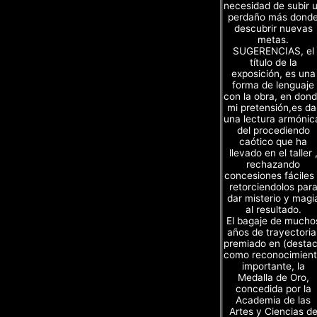
necesidad de subir 
perdaño más dond
descubrir nuevas
metas.
SUGERENCIAS, el
título de la
exposición, es una
forma de lenguaje
con la obra, en don
mi pretensión,es da
una lectura armónic
del procediendo
caótico que ha
llevado en el taller 
rechazando
concesiones fáciles
retorciendolos par
dar misterio y magi
al resultado.
El bagaje de mucho
años de trayectoria
premiado en (desta
como reconocimien
importante, la
Medalla de Oro,
concedida por la
Academia de las
Artes y Ciencias d