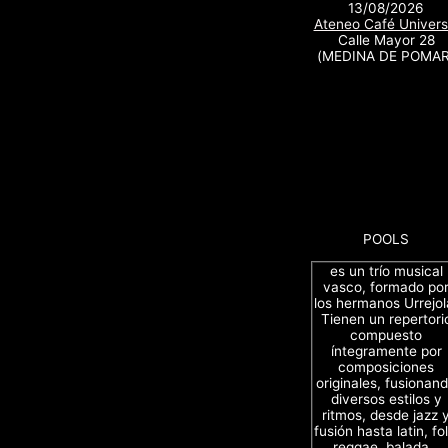
13/08/2026
Ateneo Café Univers
Calle Mayor 28
(MEDINA DE POMAR
POOLS
es un trío musical
vasco, formado po
los hermanos Urrejol
Tienen un repertori
compuesto
íntegramente por
composiciones
originales, fusionan
diversos estilos y
ritmos, desde jazz 
fusión hasta latin, fol
reggae, balada…