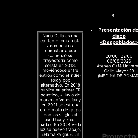
6
Presentación de
disco
Nuria Culla es una
cantante, guitarrista
«Despoblados»
y compositora
donostiarra que
comenzó su
20:00 -22:00
trayectoria como
06/08/2026
solista en 2013,
Ateneo Café Univers
moviéndose entre
Calle Mayor 28
estilos como el indie-
(MEDINA DE POMAR
folk y pop
alternativo. En 2018
publica su primer EP
acústico, «Lluvia de
marzo en Venecia» y
en 2021 se estrena
en formato de grupo
con los singles «I
used to» y «casi
nada». En 2024 ve la
luz su nuevo trabajo,
«Hamaika gau», un
Proyecto