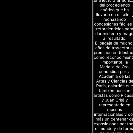
una lectura armónic
del procediendo
caótico que ha
llevado en el taller 
rechazando
concesiones fáciles
retorciendolos par
dar misterio y magi
al resultado.
El bagaje de mucho
años de trayectoria
premiado en (desta
como reconocimien
importante, la
Medalla de Oro,
concedida por la
Academia de las
Artes y Ciencias d
Paris, galardón que
también poseian
artistas como Picas
y Juan Gris) y
representado en
museos
internacionales y c
más un centenar d
exposiciones por to
el mundo y de form