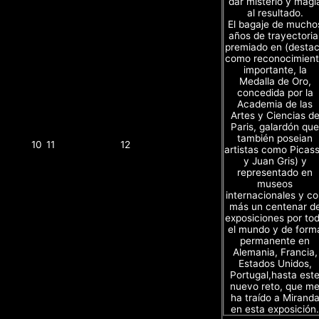
dar misterio y magi
al resultado.
El bagaje de mucho
años de trayectoria
premiado en (desta
como reconocimien
importante, la
Medalla de Oro,
concedida por la
Academia de las
Artes y Ciencias d
Paris, galardón que
también poseian
10
11
12
artistas como Picas
y Juan Gris) y
representado en
museos
internacionales y c
más un centenar d
exposiciones por to
el mundo y de form
permanente en
Alemania, Francia,
Estados Unidos,
Portugal,hasta est
nuevo reto, que m
ha traído a Mirand
en esta exposición.