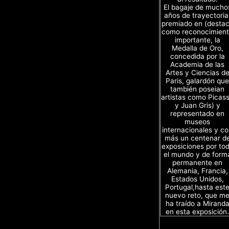
El bagaje de mucho
años de trayectoria
premiado en (desta
como reconocimien
importante, la
Medalla de Oro,
concedida por la
Academia de las
Artes y Ciencias d
Paris, galardón que
también poseian
artistas como Picas
y Juan Gris) y
representado en
museos
internacionales y c
más un centenar d
exposiciones por to
el mundo y de form
permanente en
Alemania, Francia,
Estados Unidos,
Portugal,hasta est
nuevo reto, que m
ha traído a Mirand
en esta exposición.