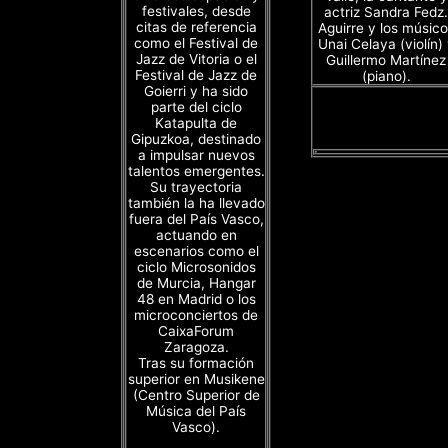
festivales, desde
actriz Sandra Fedz.
citas de referencia
Aguirre y los músico
como el Festival de
Unai Celaya (violín)
Jazz de Vitoria o el
Guillermo Martínez
Festival de Jazz de
(piano).
Goierri y ha sido
parte del ciclo
Katapulta de
Gipuzkoa, destinado
a impulsar nuevos
talentos emergentes.
Su trayectoria
también la ha llevado
fuera del País Vasco,
actuando en
escenarios como el
ciclo Microsonidos
de Murcia, Hangar
48 en Madrid o los
microconciertos de
CaixaForum
Zaragoza.
Tras su formación
superior en Musikene
(Centro Superior de
Música del País
Vasco).