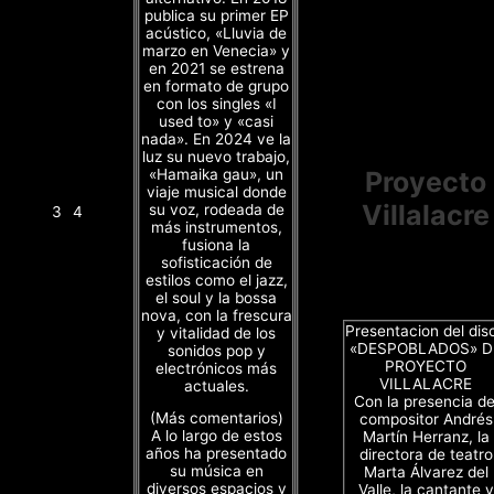
publica su primer EP
acústico, «Lluvia de
marzo en Venecia» y
en 2021 se estrena
en formato de grupo
con los singles «I
used to» y «casi
nada». En 2024 ve la
luz su nuevo trabajo,
«Hamaika gau», un
Proyecto
viaje musical donde
Villalacre
su voz, rodeada de
3
4
más instrumentos,
fusiona la
sofisticación de
estilos como el jazz,
el soul y la bossa
nova, con la frescura
Presentacion del dis
y vitalidad de los
«DESPOBLADOS» D
sonidos pop y
PROYECTO
electrónicos más
VILLALACRE
actuales.
Con la presencia de
(Más comentarios)
compositor Andrés
A lo largo de estos
Martín Herranz, la
años ha presentado
directora de teatro
su música en
Marta Álvarez del
diversos espacios y
Valle, la cantante y