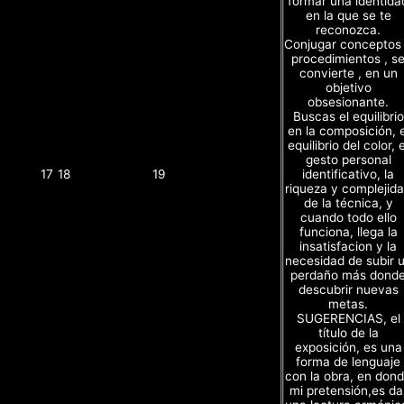
formar una identida
en la que se te
reconozca.
Conjugar conceptos
procedimientos , s
convierte , en un
objetivo
obsesionante.
Buscas el equilibrio
en la composición, e
equilibrio del color, e
gesto personal
identificativo, la
17
18
19
riqueza y complejid
de la técnica, y
cuando todo ello
funciona, llega la
insatisfacion y la
necesidad de subir 
perdaño más dond
descubrir nuevas
metas.
SUGERENCIAS, el
título de la
exposición, es una
forma de lenguaje
con la obra, en don
mi pretensión,es da