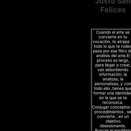
Justo San
Felices
Cuando el arte se
convierte en tu
vocación, te atrapa
todo lo que te rode
pasa por ese filtro d
análisis del arte.El
proceso es largo,
para llegar a crear,
vas absorbiendo
información, la
analizas, la
personalizas, y con
todo ello ,tienes qu
formar una identida
en la que se te
reconozca.
Conjugar conceptos
procedimientos , s
convierte , en un
objetivo
obsesionante.
Buscas el equilibrio