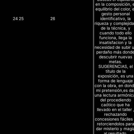
en la composición, e
equilibrio del color, e
gesto personal
identificativo, la
24
25
26
riqueza y complejid
de la técnica, y
cuando todo ello
funciona, llega la
insatisfacion y la
necesidad de subir 
perdaño más dond
descubrir nuevas
metas.
SUGERENCIAS, el
título de la
exposición, es una
forma de lenguaje
con la obra, en don
mi pretensión,es da
una lectura armónic
del procediendo
caótico que ha
llevado en el taller 
rechazando
concesiones fáciles
retorciendolos par
dar misterio y magi
al resultado.