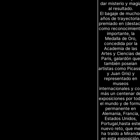
dar misterio y magi
al resultado.
El bagaje de mucho
años de trayectoria
premiado en (desta
como reconocimien
importante, la
Medalla de Oro,
concedida por la
Academia de las
Artes y Ciencias d
Paris, galardón que
también poseian
artistas como Picas
y Juan Gris) y
representado en
museos
internacionales y c
más un centenar d
exposiciones por to
el mundo y de form
permanente en
Alemania, Francia,
Estados Unidos,
Portugal,hasta est
nuevo reto, que m
ha traído a Mirand
en esta exposición.