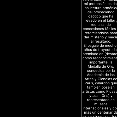
mi pretensión,es da
una lectura armónic
del procediendo
caótico que ha
llevado en el taller 
rechazando
concesiones fáciles
retorciendolos par
dar misterio y magi
al resultado.
El bagaje de mucho
años de trayectoria
premiado en (desta
como reconocimien
importante, la
Medalla de Oro,
concedida por la
Academia de las
Artes y Ciencias d
Paris, galardón que
también poseian
artistas como Picas
y Juan Gris) y
representado en
museos
internacionales y c
más un centenar d
exposiciones por to