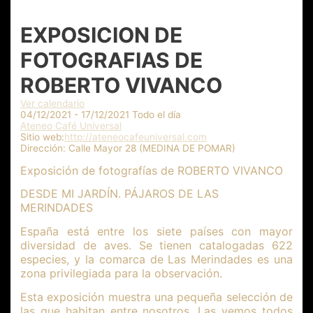
EXPOSICION DE
FOTOGRAFIAS DE
ROBERTO VIVANCO
Ver calendario
04/12/2021 - 17/12/2021 Todo el día
Ateneo Café Universal
Sitio web:
http://ateneocafeuniversal.com
Dirección:
Calle Mayor 28 (MEDINA DE POMAR)
Exposición de fotografías de ROBERTO VIVANCO
DESDE MI JARDÍN. PÁJAROS DE LAS
MERINDADES
España está entre los siete países con mayor
diversidad de aves. Se tienen catalogadas 622
especies, y la comarca de Las Merindades es una
zona privilegiada para la observación.
Esta exposición muestra una pequeña selección de
las que habitan entre nosotros. Las vemos todos