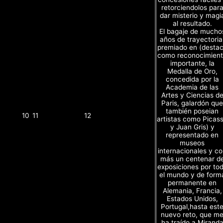
retorciendolos par
dar misterio y magi
al resultado.
El bagaje de mucho
años de trayectoria
premiado en (desta
como reconocimien
importante, la
Medalla de Oro,
concedida por la
Academia de las
Artes y Ciencias d
Paris, galardón que
también poseian
10
11
12
artistas como Picas
y Juan Gris) y
representado en
museos
internacionales y c
más un centenar d
exposiciones por to
el mundo y de form
permanente en
Alemania, Francia,
Estados Unidos,
Portugal,hasta est
nuevo reto, que m
ha traído a Mirand