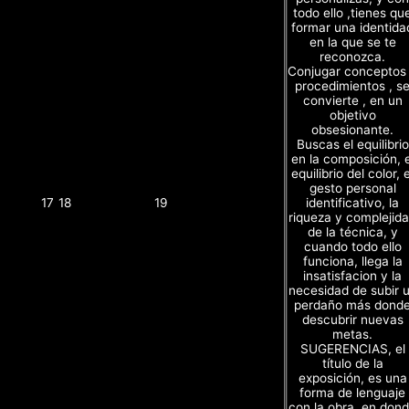
todo ello ,tienes qu
formar una identida
en la que se te
reconozca.
Conjugar conceptos
procedimientos , s
convierte , en un
objetivo
obsesionante.
Buscas el equilibrio
en la composición, e
equilibrio del color, e
gesto personal
identificativo, la
17
18
19
riqueza y complejid
de la técnica, y
cuando todo ello
funciona, llega la
insatisfacion y la
necesidad de subir 
perdaño más dond
descubrir nuevas
metas.
SUGERENCIAS, el
título de la
exposición, es una
forma de lenguaje
con la obra, en don