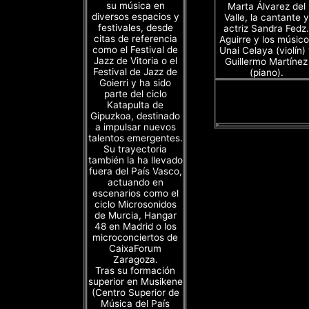
su música en
Marta Álvarez del
diversos espacios y
Valle, la cantante y
festivales, desde
actriz Sandra Fedz.
citas de referencia
Aguirre y los músico
como el Festival de
Unai Celaya (violín)
Jazz de Vitoria o el
Guillermo Martínez
Festival de Jazz de
(piano).
Goierri y ha sido
parte del ciclo
Katapulta de
Gipuzkoa, destinado
a impulsar nuevos
talentos emergentes.
Su trayectoria
también la ha llevado
fuera del País Vasco,
actuando en
escenarios como el
ciclo Microsonidos
de Murcia, Hangar
48 en Madrid o los
microconciertos de
CaixaForum
Zaragoza.
Tras su formación
superior en Musikene
(Centro Superior de
Música del País