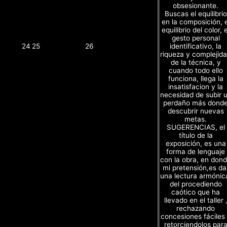
obsesionante.
Buscas el equilibrio
en la composición, e
equilibrio del color, e
gesto personal
identificativo, la
24
25
26
riqueza y complejid
de la técnica, y
cuando todo ello
funciona, llega la
insatisfacion y la
necesidad de subir 
perdaño más dond
descubrir nuevas
metas.
SUGERENCIAS, el
título de la
exposición, es una
forma de lenguaje
con la obra, en don
mi pretensión,es da
una lectura armónic
del procediendo
caótico que ha
llevado en el taller 
rechazando
concesiones fáciles
retorciendolos par