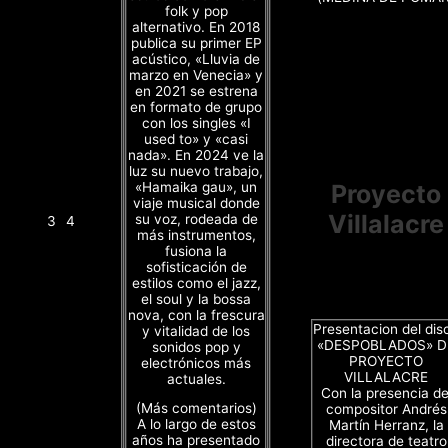
folk y pop
alternativo. En 2018
publica su primer EP
acústico, «Lluvia de
marzo en Venecia» y
en 2021 se estrena
en formato de grupo
con los singles «I
used to» y «casi
nada». En 2024 ve la
luz su nuevo trabajo,
«Hamaika gau», un
Proyecto
viaje musical donde
Villalacre
su voz, rodeada de
3
4
más instrumentos,
fusiona la
sofisticación de
estilos como el jazz,
el soul y la bossa
nova, con la frescura
Presentacion del dis
y vitalidad de los
«DESPOBLADOS» D
sonidos pop y
PROYECTO
electrónicos más
VILLALACRE
actuales.
Con la presencia de
(Más comentarios)
compositor Andrés
A lo largo de estos
Martín Herranz, la
años ha presentado
directora de teatro