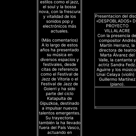
estilos como el jazz,
el soul y la bossa
nova, con la frescura
Presentacion del dis
y vitalidad de los
«DESPOBLADOS» D
sonidos pop y
PROYECTO
electrónicos más
VILLALACRE
actuales.
Con la presencia de
(Más comentarios)
compositor Andrés
A lo largo de estos
Martín Herranz, la
años ha presentado
directora de teatro
su música en
Marta Álvarez del
diversos espacios y
Valle, la cantante y
festivales, desde
actriz Sandra Fedz.
citas de referencia
Aguirre y los músico
como el Festival de
Unai Celaya (violín)
Jazz de Vitoria o el
Guillermo Martínez
Festival de Jazz de
(piano).
Goierri y ha sido
parte del ciclo
Katapulta de
Gipuzkoa, destinado
a impulsar nuevos
talentos emergentes.
Su trayectoria
también la ha llevado
fuera del País Vasco,
actuando en