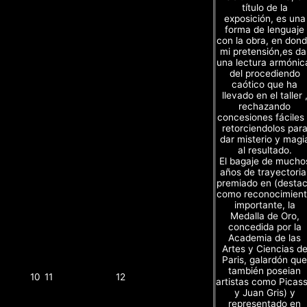
título de la
exposición, es una
forma de lenguaje
con la obra, en don
mi pretensión,es da
una lectura armónic
del procediendo
caótico que ha
llevado en el taller 
rechazando
concesiones fáciles
retorciendolos par
dar misterio y magi
al resultado.
El bagaje de mucho
años de trayectoria
premiado en (desta
como reconocimien
importante, la
Medalla de Oro,
concedida por la
Academia de las
Artes y Ciencias d
Paris, galardón que
también poseian
10
11
12
artistas como Picas
y Juan Gris) y
representado en