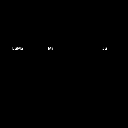
Lu
Ma
Mi
Ju