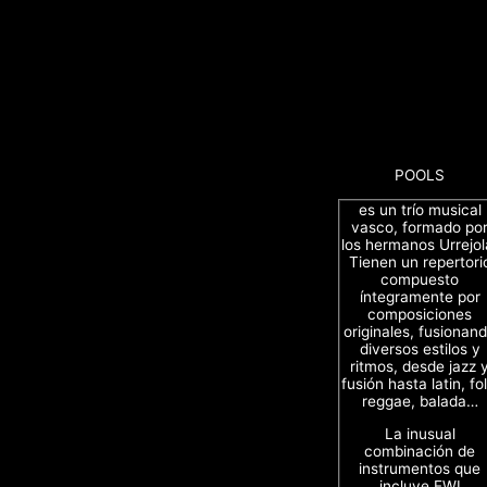
POOLS
es un trío musical
vasco, formado po
los hermanos Urrejol
Tienen un repertori
compuesto
íntegramente por
composiciones
originales, fusionan
diversos estilos y
ritmos, desde jazz 
fusión hasta latin, fol
reggae, balada…
La inusual
combinación de
instrumentos que
incluye EWI