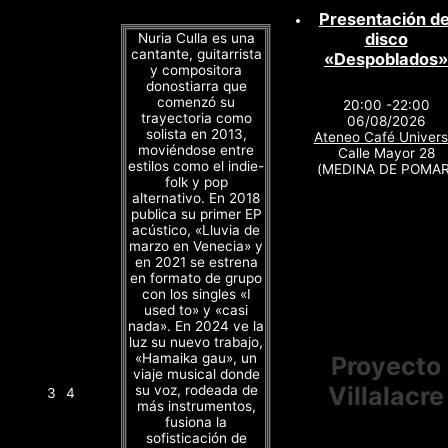
Presentación de
disco
Nuria Culla es una
cantante, guitarrista
«Despoblados»
y compositora
donostiarra que
comenzó su
20:00 -22:00
trayectoria como
06/08/2026
solista en 2013,
Ateneo Café Univers
moviéndose entre
Calle Mayor 28
estilos como el indie-
(MEDINA DE POMAR
folk y pop
alternativo. En 2018
publica su primer EP
acústico, «Lluvia de
marzo en Venecia» y
en 2021 se estrena
en formato de grupo
con los singles «I
used to» y «casi
nada». En 2024 ve la
luz su nuevo trabajo,
«Hamaika gau», un
Proyecto
viaje musical donde
Villalacre
su voz, rodeada de
3
4
más instrumentos,
fusiona la
sofisticación de