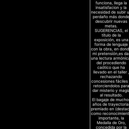
funciona, llega la
insatisfacion y la
necesidad de subir 
perdaño más dond
descubrir nuevas
metas.
SUGERENCIAS, el
título de la
exposición, es una
forma de lenguaje
con la obra, en don
mi pretensión,es da
una lectura armónic
del procediendo
caótico que ha
llevado en el taller 
rechazando
concesiones fáciles
retorciendolos par
dar misterio y magi
al resultado.
El bagaje de mucho
años de trayectoria
premiado en (desta
como reconocimien
importante, la
Medalla de Oro,
concedida por la