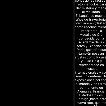
concesiones fáciles
retorciendolos par
dar misterio y magi
al resultado.
El bagaje de mucho
años de trayectoria
premiado en (desta
como reconocimien
importante, la
Medalla de Oro,
concedida por la
Academia de las
Artes y Ciencias d
Paris, galardón que
también poseian
artistas como Picas
y Juan Gris) y
representado en
museos
internacionales y c
más un centenar d
exposiciones por to
el mundo y de form
permanente en
Alemania, Francia,
Estados Unidos,
Portugal,hasta est
nuevo reto, que m