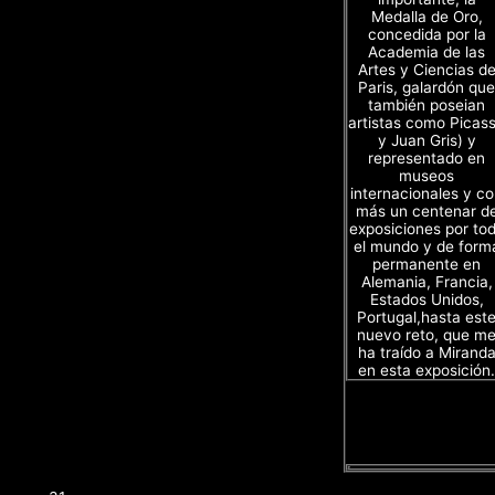
Medalla de Oro,
concedida por la
Academia de las
Artes y Ciencias d
Paris, galardón que
también poseian
artistas como Picas
y Juan Gris) y
representado en
museos
internacionales y c
más un centenar d
exposiciones por to
el mundo y de form
permanente en
Alemania, Francia,
Estados Unidos,
Portugal,hasta est
nuevo reto, que m
ha traído a Mirand
en esta exposición.