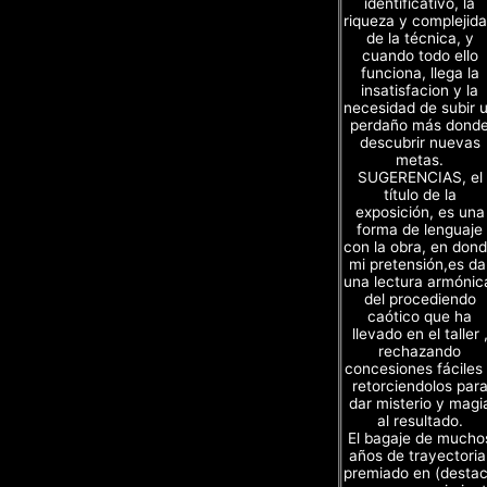
identificativo, la
riqueza y complejid
de la técnica, y
cuando todo ello
funciona, llega la
insatisfacion y la
necesidad de subir 
perdaño más dond
descubrir nuevas
metas.
SUGERENCIAS, el
título de la
exposición, es una
forma de lenguaje
con la obra, en don
mi pretensión,es da
una lectura armónic
del procediendo
caótico que ha
llevado en el taller 
rechazando
concesiones fáciles
retorciendolos par
dar misterio y magi
al resultado.
El bagaje de mucho
años de trayectoria
premiado en (desta