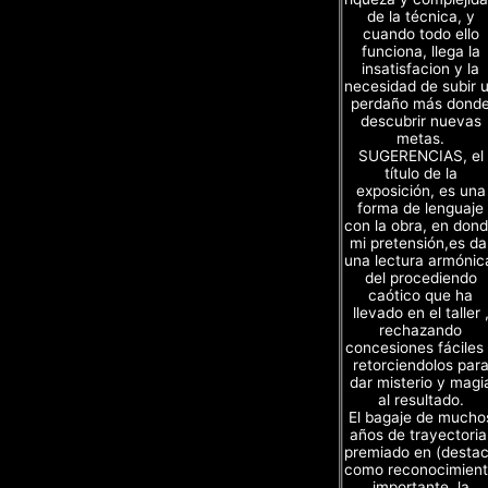
de la técnica, y
cuando todo ello
funciona, llega la
insatisfacion y la
necesidad de subir 
perdaño más dond
descubrir nuevas
metas.
SUGERENCIAS, el
título de la
exposición, es una
forma de lenguaje
con la obra, en don
mi pretensión,es da
una lectura armónic
del procediendo
caótico que ha
llevado en el taller 
rechazando
concesiones fáciles
retorciendolos par
dar misterio y magi
al resultado.
El bagaje de mucho
años de trayectoria
premiado en (desta
como reconocimien
importante, la