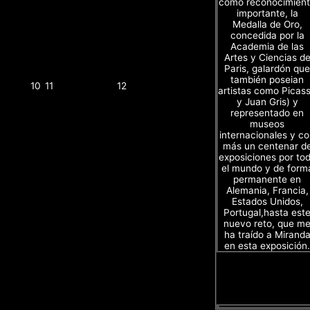
como reconocimien
importante, la
Medalla de Oro,
concedida por la
Academia de las
Artes y Ciencias d
Paris, galardón que
también poseian
10
11
12
artistas como Picas
y Juan Gris) y
representado en
museos
internacionales y c
más un centenar d
exposiciones por to
el mundo y de form
permanente en
Alemania, Francia,
Estados Unidos,
Portugal,hasta est
nuevo reto, que m
ha traído a Mirand
en esta exposición.