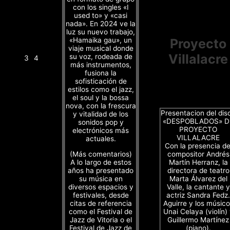
con los singles «I
used to» y «casi
nada». En 2024 ve la
luz su nuevo trabajo,
«Hamaika gau», un
Proyecto
viaje musical donde
Villalacre
su voz, rodeada de
3
4
más instrumentos,
fusiona la
sofisticación de
estilos como el jazz,
el soul y la bossa
nova, con la frescura
Presentacion del dis
y vitalidad de los
«DESPOBLADOS» D
sonidos pop y
PROYECTO
electrónicos más
VILLALACRE
actuales.
Con la presencia de
(Más comentarios)
compositor Andrés
A lo largo de estos
Martín Herranz, la
años ha presentado
directora de teatro
su música en
Marta Álvarez del
diversos espacios y
Valle, la cantante y
festivales, desde
actriz Sandra Fedz.
citas de referencia
Aguirre y los músico
como el Festival de
Unai Celaya (violín)
Jazz de Vitoria o el
Guillermo Martínez
Festival de Jazz de
(piano).