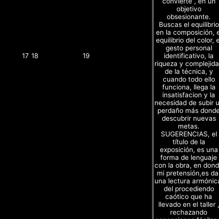
convierte , en un
objetivo
obsesionante.
Buscas el equilibrio
en la composición, e
equilibrio del color, e
gesto personal
identificativo, la
17
18
19
riqueza y complejid
de la técnica, y
cuando todo ello
funciona, llega la
insatisfacion y la
necesidad de subir 
perdaño más dond
descubrir nuevas
metas.
SUGERENCIAS, el
título de la
exposición, es una
forma de lenguaje
con la obra, en don
mi pretensión,es da
una lectura armónic
del procediendo
caótico que ha
llevado en el taller 
rechazando