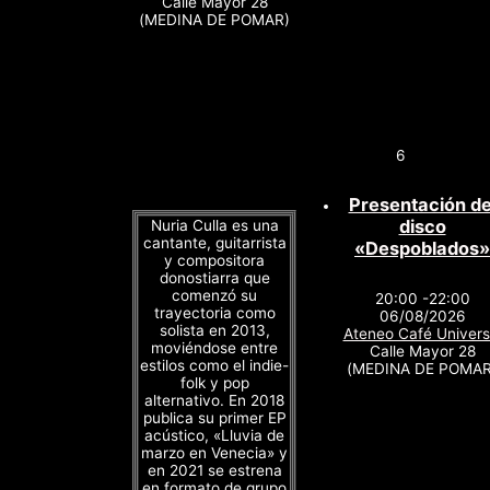
Calle Mayor 28
(MEDINA DE POMAR)
6
Presentación de
disco
Nuria Culla es una
cantante, guitarrista
«Despoblados»
y compositora
donostiarra que
comenzó su
20:00 -22:00
trayectoria como
06/08/2026
solista en 2013,
Ateneo Café Univers
moviéndose entre
Calle Mayor 28
estilos como el indie-
(MEDINA DE POMAR
folk y pop
alternativo. En 2018
publica su primer EP
acústico, «Lluvia de
marzo en Venecia» y
en 2021 se estrena
en formato de grupo