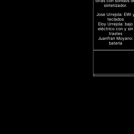
otras con sonidos d
sintetizador.
Jose Urrejola: EWI 
teclados
Eloy Urrejola: bajo
eléctrico con y sin
trastes
Juanfran Moyano:
batería