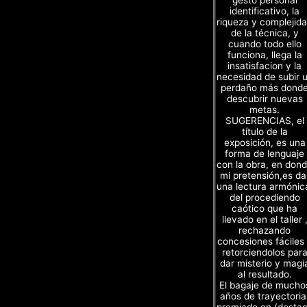
gesto personal
identificativo, la
riqueza y complejid
de la técnica, y
cuando todo ello
funciona, llega la
insatisfacion y la
necesidad de subir 
perdaño más dond
descubrir nuevas
metas.
SUGERENCIAS, el
título de la
exposición, es una
forma de lenguaje
con la obra, en don
mi pretensión,es da
una lectura armónic
del procediendo
caótico que ha
llevado en el taller 
rechazando
concesiones fáciles
retorciendolos par
dar misterio y magi
al resultado.
El bagaje de mucho
años de trayectoria