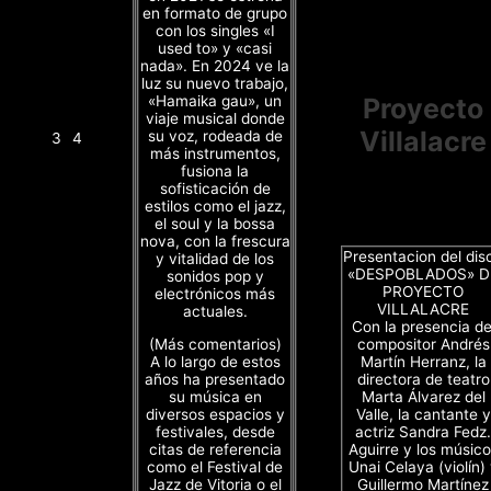
en formato de grupo
con los singles «I
used to» y «casi
nada». En 2024 ve la
luz su nuevo trabajo,
«Hamaika gau», un
Proyecto
viaje musical donde
Villalacre
su voz, rodeada de
3
4
más instrumentos,
fusiona la
sofisticación de
estilos como el jazz,
el soul y la bossa
nova, con la frescura
Presentacion del dis
y vitalidad de los
«DESPOBLADOS» D
sonidos pop y
PROYECTO
electrónicos más
VILLALACRE
actuales.
Con la presencia de
(Más comentarios)
compositor Andrés
A lo largo de estos
Martín Herranz, la
años ha presentado
directora de teatro
su música en
Marta Álvarez del
diversos espacios y
Valle, la cantante y
festivales, desde
actriz Sandra Fedz.
citas de referencia
Aguirre y los músico
como el Festival de
Unai Celaya (violín)
Jazz de Vitoria o el
Guillermo Martínez