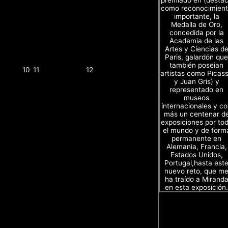
premiado en (desta
como reconocimien
importante, la
Medalla de Oro,
concedida por la
Academia de las
Artes y Ciencias d
Paris, galardón que
también poseian
10
11
12
artistas como Picas
y Juan Gris) y
representado en
museos
internacionales y c
más un centenar d
exposiciones por to
el mundo y de form
permanente en
Alemania, Francia,
Estados Unidos,
Portugal,hasta est
nuevo reto, que m
ha traído a Mirand
en esta exposición.