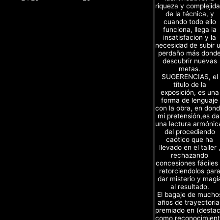
riqueza y complejid
de la técnica, y
cuando todo ello
funciona, llega la
insatisfacion y la
necesidad de subir 
perdaño más dond
descubrir nuevas
metas.
SUGERENCIAS, el
título de la
exposición, es una
forma de lenguaje
con la obra, en don
mi pretensión,es da
una lectura armónic
del procediendo
caótico que ha
llevado en el taller 
rechazando
concesiones fáciles
retorciendolos par
dar misterio y magi
al resultado.
El bagaje de mucho
años de trayectoria
premiado en (desta
como reconocimien