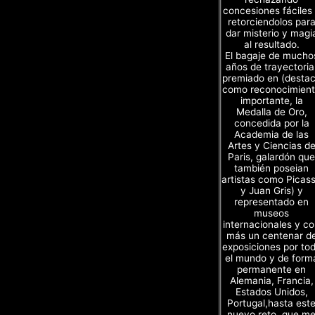
concesiones fáciles
retorciendolos par
dar misterio y magi
al resultado.
El bagaje de mucho
años de trayectoria
premiado en (desta
como reconocimien
importante, la
Medalla de Oro,
concedida por la
Academia de las
Artes y Ciencias d
Paris, galardón que
también poseian
artistas como Picas
y Juan Gris) y
representado en
museos
internacionales y c
más un centenar d
exposiciones por to
el mundo y de form
permanente en
Alemania, Francia,
Estados Unidos,
Portugal,hasta est
nuevo reto, que m