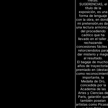
metas.
SUGERENCIAS, el
título de la
exposición, es una
forma de lenguaje
con la obra, en don
mi pretensión,es da
una lectura armónic
del procediendo
caótico que ha
llevado en el taller 
rechazando
concesiones fáciles
retorciendolos par
dar misterio y magi
al resultado.
El bagaje de mucho
años de trayectoria
premiado en (desta
como reconocimien
importante, la
Medalla de Oro,
concedida por la
Academia de las
Artes y Ciencias d
Paris, galardón que
también poseian
artistas como Picas