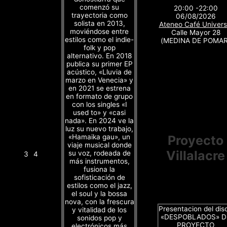
comenzó su
20:00 -22:00
trayectoria como
06/08/2026
solista en 2013,
Ateneo Café Univers
moviéndose entre
Calle Mayor 28
estilos como el indie-
(MEDINA DE POMAR
folk y pop
alternativo. En 2018
publica su primer EP
acústico, «Lluvia de
marzo en Venecia» y
en 2021 se estrena
en formato de grupo
con los singles «I
used to» y «casi
nada». En 2024 ve la
luz su nuevo trabajo,
«Hamaika gau», un
Proyecto
viaje musical donde
Villalacre
su voz, rodeada de
3
4
más instrumentos,
fusiona la
sofisticación de
estilos como el jazz,
el soul y la bossa
nova, con la frescura
Presentacion del dis
y vitalidad de los
«DESPOBLADOS» D
sonidos pop y
PROYECTO
electrónicos más