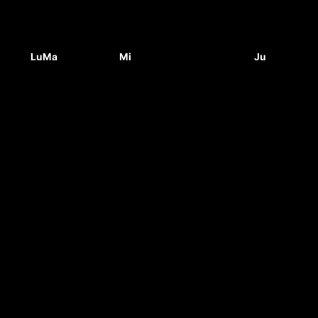
Lu
Ma
Mi
Ju