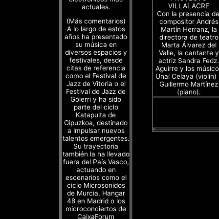
VILLALACRE
actuales.
Con la presencia de
(Más comentarios)
compositor Andrés
A lo largo de estos
Martín Herranz, la
años ha presentado
directora de teatro
su música en
Marta Álvarez del
diversos espacios y
Valle, la cantante y
festivales, desde
actriz Sandra Fedz.
citas de referencia
Aguirre y los músico
como el Festival de
Unai Celaya (violín)
Jazz de Vitoria o el
Guillermo Martínez
Festival de Jazz de
(piano).
Goierri y ha sido
parte del ciclo
Katapulta de
Gipuzkoa, destinado
a impulsar nuevos
talentos emergentes.
Su trayectoria
también la ha llevado
fuera del País Vasco,
actuando en
escenarios como el
ciclo Microsonidos
de Murcia, Hangar
48 en Madrid o los
microconciertos de
CaixaForum