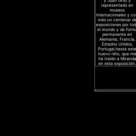
y Juan Gris) y
representado en
museos
internacionales y c
más un centenar d
exposiciones por to
el mundo y de form
permanente en
Alemania, Francia,
Estados Unidos,
Portugal,hasta est
nuevo reto, que m
ha traído a Mirand
en esta exposición.