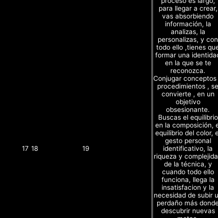
proceso es largo,
para llegar a crear,
vas absorbiendo
información, la
analizas, la
personalizas, y con
todo ello ,tienes qu
formar una identida
en la que se te
reconozca.
Conjugar conceptos
procedimientos , s
convierte , en un
objetivo
obsesionante.
Buscas el equilibrio
en la composición, e
equilibrio del color, e
gesto personal
identificativo, la
17
18
19
riqueza y complejid
de la técnica, y
cuando todo ello
funciona, llega la
insatisfacion y la
necesidad de subir 
perdaño más dond
descubrir nuevas