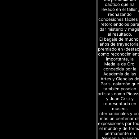
caótico que ha
llevado en el taller 
rechazando
concesiones fáciles
retorciendolos par
dar misterio y magi
al resultado.
El bagaje de mucho
años de trayectoria
premiado en (desta
como reconocimien
importante, la
Medalla de Oro,
concedida por la
Academia de las
Artes y Ciencias d
Paris, galardón que
también poseian
artistas como Picas
y Juan Gris) y
representado en
museos
internacionales y c
más un centenar d
exposiciones por to
el mundo y de form
permanente en
Alemania, Francia,