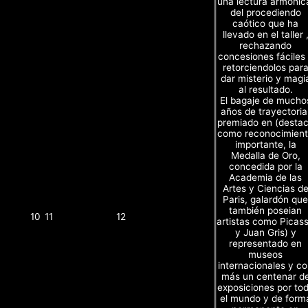
una lectura armónic
del procediendo
caótico que ha
llevado en el taller 
rechazando
concesiones fáciles
retorciendolos par
dar misterio y magi
al resultado.
El bagaje de mucho
años de trayectoria
premiado en (desta
como reconocimien
importante, la
Medalla de Oro,
concedida por la
Academia de las
Artes y Ciencias d
Paris, galardón que
también poseian
10
11
12
artistas como Picas
y Juan Gris) y
representado en
museos
internacionales y c
más un centenar d
exposiciones por to
el mundo y de form