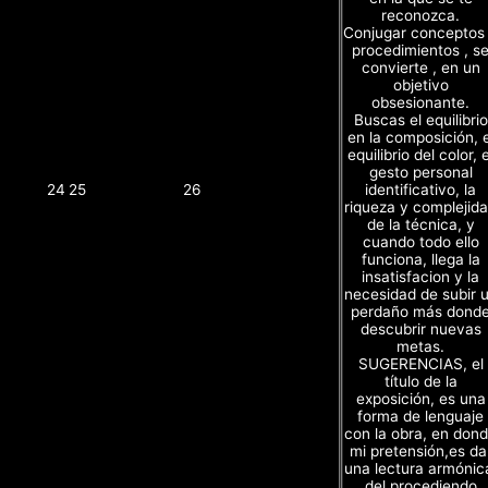
reconozca.
Conjugar conceptos
procedimientos , s
convierte , en un
objetivo
obsesionante.
Buscas el equilibrio
en la composición, e
equilibrio del color, e
gesto personal
identificativo, la
24
25
26
riqueza y complejid
de la técnica, y
cuando todo ello
funciona, llega la
insatisfacion y la
necesidad de subir 
perdaño más dond
descubrir nuevas
metas.
SUGERENCIAS, el
título de la
exposición, es una
forma de lenguaje
con la obra, en don
mi pretensión,es da
una lectura armónic
del procediendo