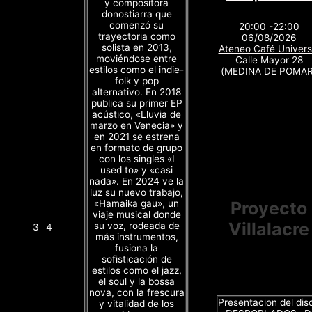
y compositora
donostiarra que
comenzó su
20:00 -22:00
trayectoria como
06/08/2026
solista en 2013,
Ateneo Café Univers
moviéndose entre
Calle Mayor 28
estilos como el indie-
(MEDINA DE POMAR
folk y pop
alternativo. En 2018
publica su primer EP
acústico, «Lluvia de
marzo en Venecia» y
en 2021 se estrena
en formato de grupo
con los singles «I
used to» y «casi
nada». En 2024 ve la
luz su nuevo trabajo,
«Hamaika gau», un
Proyecto
viaje musical donde
Villalacre
su voz, rodeada de
3
4
más instrumentos,
fusiona la
sofisticación de
estilos como el jazz,
el soul y la bossa
nova, con la frescura
Presentacion del dis
y vitalidad de los