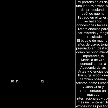
mi pretensión,es da
una lectura armónic
del procediendo
caótico que ha
llevado en el taller 
rechazando
concesiones fáciles
retorciendolos par
dar misterio y magi
al resultado.
El bagaje de mucho
años de trayectoria
premiado en (desta
como reconocimien
importante, la
Medalla de Oro,
concedida por la
Academia de las
Artes y Ciencias d
Paris, galardón que
también poseian
10
11
12
artistas como Picas
y Juan Gris) y
representado en
museos
internacionales y c
más un centenar d
exposiciones por to