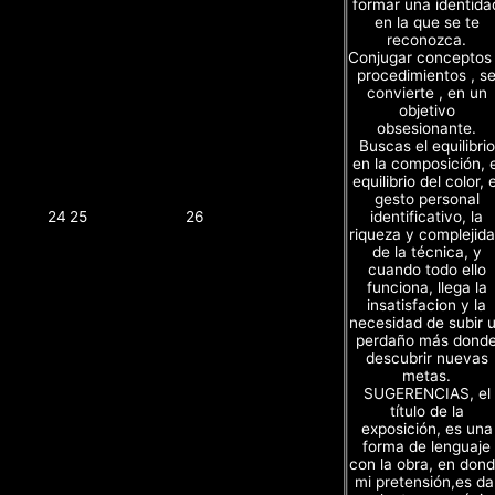
formar una identida
en la que se te
reconozca.
Conjugar conceptos
procedimientos , s
convierte , en un
objetivo
obsesionante.
Buscas el equilibrio
en la composición, e
equilibrio del color, e
gesto personal
identificativo, la
24
25
26
riqueza y complejid
de la técnica, y
cuando todo ello
funciona, llega la
insatisfacion y la
necesidad de subir 
perdaño más dond
descubrir nuevas
metas.
SUGERENCIAS, el
título de la
exposición, es una
forma de lenguaje
con la obra, en don
mi pretensión,es da