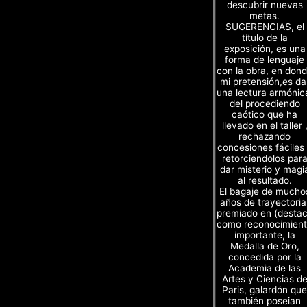
descubrir nuevas
metas.
SUGERENCIAS, el
título de la
exposición, es una
forma de lenguaje
con la obra, en don
mi pretensión,es da
una lectura armónic
del procediendo
caótico que ha
llevado en el taller 
rechazando
concesiones fáciles
retorciendolos par
dar misterio y magi
al resultado.
El bagaje de mucho
años de trayectoria
premiado en (desta
como reconocimien
importante, la
Medalla de Oro,
concedida por la
Academia de las
Artes y Ciencias d
Paris, galardón que
también poseian