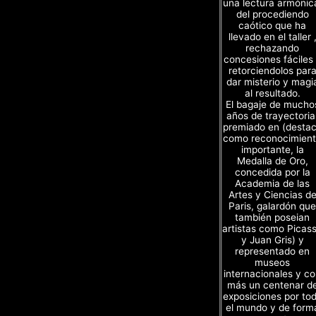
una lectura armónic
del procediendo
caótico que ha
llevado en el taller 
rechazando
concesiones fáciles
retorciendolos par
dar misterio y magi
al resultado.
El bagaje de mucho
años de trayectoria
premiado en (desta
como reconocimien
importante, la
Medalla de Oro,
concedida por la
Academia de las
Artes y Ciencias d
Paris, galardón que
también poseian
artistas como Picas
y Juan Gris) y
representado en
museos
internacionales y c
más un centenar d
exposiciones por to
el mundo y de form