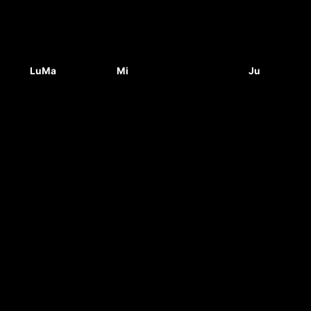
Lu
Ma
Mi
Ju