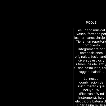
POOLS
es un trío musical
vasco, formado po
los hermanos Urrejol
Tienen un repertori
compuesto
íntegramente por
composiciones
originales, fusionan
diversos estilos y
ritmos, desde jazz 
fusión hasta latin, fol
reggae, balada…
La inusual
combinación de
instrumentos que
incluye EWI
(Electronic Wind
Instrument), bajo
eléctrico y batería 
lugar a una música