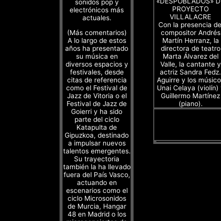
«DESPOBLADOS» D
sonidos pop y
PROYECTO
electrónicos más
VILLALACRE
actuales.
Con la presencia de
(Más comentarios)
compositor Andrés
A lo largo de estos
Martín Herranz, la
años ha presentado
directora de teatro
su música en
Marta Álvarez del
diversos espacios y
Valle, la cantante y
festivales, desde
actriz Sandra Fedz.
citas de referencia
Aguirre y los músico
como el Festival de
Unai Celaya (violín)
Jazz de Vitoria o el
Guillermo Martínez
Festival de Jazz de
(piano).
Goierri y ha sido
parte del ciclo
Katapulta de
Gipuzkoa, destinado
a impulsar nuevos
talentos emergentes.
Su trayectoria
también la ha llevado
fuera del País Vasco,
actuando en
escenarios como el
ciclo Microsonidos
de Murcia, Hangar
48 en Madrid o los