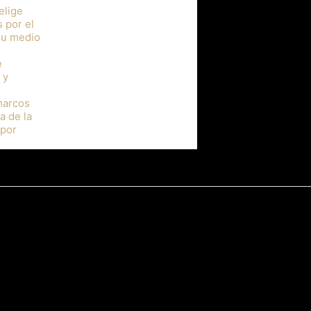
elige
 por el
su medio
e
 y
 marcos
a de la
 por