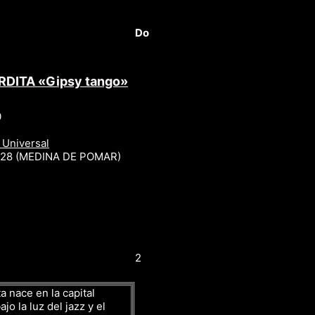
Do
RDITA «Gipsy tango»
0
 Universal
r 28 (MEDINA DE POMAR)
2
a nace en la capital
jo la luz del jazz y el