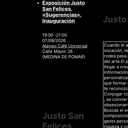
Exposición Justo
San Felices.
«Sugerencias».
Justo
Inauguración
19:00 -21:00
07/08/2026
Cuando el a
Ateneo Café Universal
vocación, te
Calle Mayor 28
rodea pasa p
(MEDINA DE POMAR)
del arte.El 
llegar a cre
información,
personalizas
que formar 
te reconozc
Conjugar c
, se convier
obsesionan
Buscas el eq
Justo San
composición,
gesto person
Felices
riqueza y co