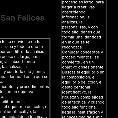
proceso es largo, para
llegar a crear, vas
absorbiendo
 San Felices
información, la
analizas, la
personalizas, y con
todo ello ,tienes que
formar una identidad
rte se convierte en tu
en la que se te
 atrapa y todo lo que te
reconozca.
or ese filtro de análisis
Conjugar conceptos y
proceso es largo, para
procedimientos , se
ar, vas absorbiendo
convierte , en un
 la analizas, la
objetivo obsesionante.
, y con todo ello ,tienes
Buscas el equilibrio en
una identidad en la que se
la composición, el
a.
equilibrio del color, el
onceptos y procedimientos
gesto personal
te , en un objetivo
identificativo, la
te.
riqueza y complejidad
uilibrio en la
de la técnica, y cuando
 el equilibrio del color, el
todo ello funciona,
al identificativo, la
llega la insatisfacion y
mplejidad de la técnica, y
la necesidad de subir