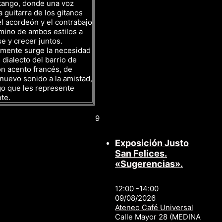
tango, donde una voz
a guitarra de los gitanos
l acordeón y el contrabajo
mino de ambos estilos a
se y crecer juntos.
amente surge la necesidad
 dialecto del barrio de
n acento francés, de
nuevo sonido a la amistad,
go que les represente
te.
9
Exposición Justo
San Felices.
«Sugerencias».
12:00 -14:00
09/08/2026
Ateneo Café Universal
Calle Mayor 28 (MEDINA