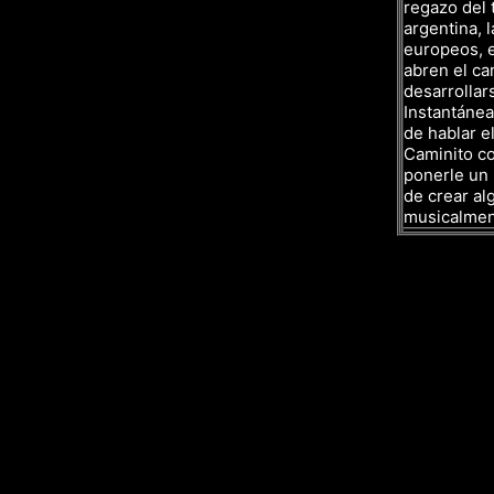
regazo del 
argentina, l
europeos, e
abren el ca
desarrollar
Instantáne
de hablar el
Caminito co
ponerle un 
de crear al
musicalmen