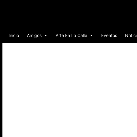
Ir
al
contenido
Inicio
Amigos
Arte En La Calle
Eventos
Notic