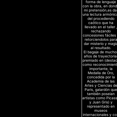
forma de lenguaje
con la obra, en don
mi pretensión,es da
una lectura armónic
del procediendo
caótico que ha
llevado en el taller 
rechazando
concesiones fáciles
retorciendolos par
dar misterio y magi
al resultado.
El bagaje de mucho
años de trayectoria
premiado en (desta
como reconocimien
importante, la
Medalla de Oro,
concedida por la
Academia de las
Artes y Ciencias d
Paris, galardón que
también poseian
artistas como Picas
y Juan Gris) y
representado en
museos
internacionales y c