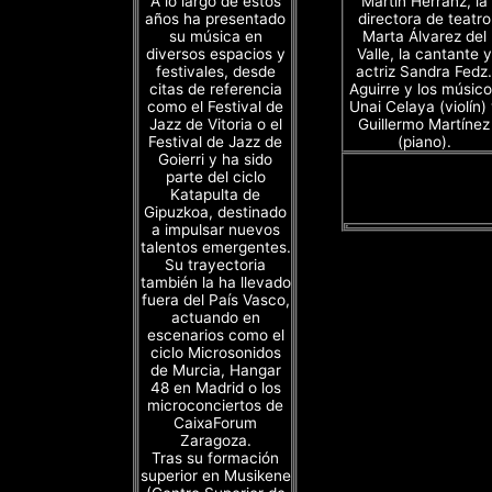
A lo largo de estos
Martín Herranz, la
años ha presentado
directora de teatro
su música en
Marta Álvarez del
diversos espacios y
Valle, la cantante y
festivales, desde
actriz Sandra Fedz.
citas de referencia
Aguirre y los músico
como el Festival de
Unai Celaya (violín)
Jazz de Vitoria o el
Guillermo Martínez
Festival de Jazz de
(piano).
Goierri y ha sido
parte del ciclo
Katapulta de
Gipuzkoa, destinado
a impulsar nuevos
talentos emergentes.
Su trayectoria
también la ha llevado
fuera del País Vasco,
actuando en
escenarios como el
ciclo Microsonidos
de Murcia, Hangar
48 en Madrid o los
microconciertos de
CaixaForum
Zaragoza.
Tras su formación
superior en Musikene