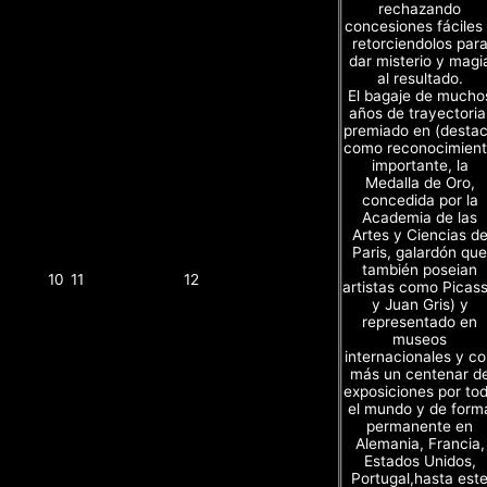
rechazando
concesiones fáciles
retorciendolos par
dar misterio y magi
al resultado.
El bagaje de mucho
años de trayectoria
premiado en (desta
como reconocimien
importante, la
Medalla de Oro,
concedida por la
Academia de las
Artes y Ciencias d
Paris, galardón que
también poseian
10
11
12
artistas como Picas
y Juan Gris) y
representado en
museos
internacionales y c
más un centenar d
exposiciones por to
el mundo y de form
permanente en
Alemania, Francia,
Estados Unidos,
Portugal,hasta est