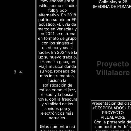
moviéndose entre
Calle Mayor 28
estilos como el indie-
(MEDINA DE POMAR
folk y pop
alternativo. En 2018
publica su primer EP
acústico, «Lluvia de
marzo en Venecia» y
en 2021 se estrena
en formato de grupo
con los singles «I
used to» y «casi
nada». En 2024 ve la
luz su nuevo trabajo,
«Hamaika gau», un
Proyecto
viaje musical donde
Villalacre
su voz, rodeada de
3
4
más instrumentos,
fusiona la
sofisticación de
estilos como el jazz,
el soul y la bossa
nova, con la frescura
Presentacion del dis
y vitalidad de los
«DESPOBLADOS» D
sonidos pop y
PROYECTO
electrónicos más
VILLALACRE
actuales.
Con la presencia de
(Más comentarios)
compositor Andrés