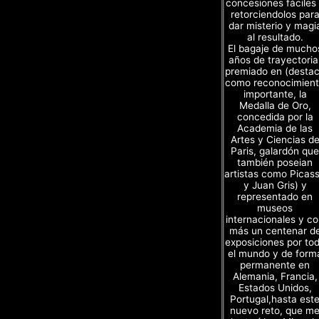
concesiones fáciles
retorciendolos par
dar misterio y magi
al resultado.
El bagaje de mucho
años de trayectoria
premiado en (desta
como reconocimien
importante, la
Medalla de Oro,
concedida por la
Academia de las
Artes y Ciencias d
Paris, galardón que
también poseian
artistas como Picas
y Juan Gris) y
representado en
museos
internacionales y c
más un centenar d
exposiciones por to
el mundo y de form
permanente en
Alemania, Francia,
Estados Unidos,
Portugal,hasta est
nuevo reto, que m