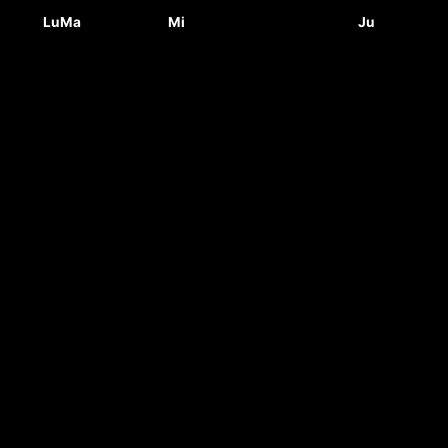
Lu
Ma
Mi
Ju