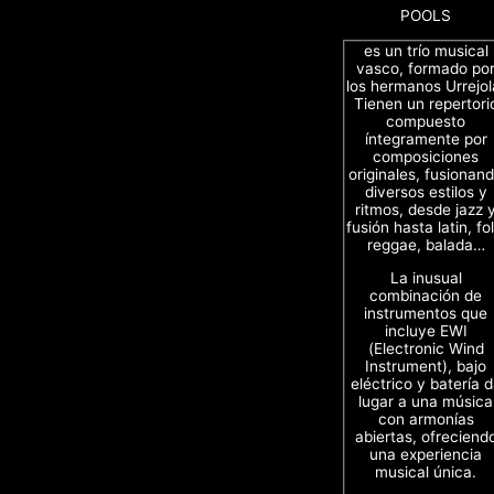
POOLS
es un trío musical
vasco, formado po
los hermanos Urrejol
Tienen un repertori
compuesto
íntegramente por
composiciones
originales, fusionan
diversos estilos y
ritmos, desde jazz 
fusión hasta latin, fol
reggae, balada…
La inusual
combinación de
instrumentos que
incluye EWI
(Electronic Wind
Instrument), bajo
eléctrico y batería 
lugar a una música
con armonías
abiertas, ofreciend
una experiencia
musical única.