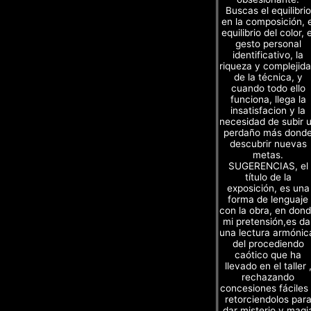
Buscas el equilibrio
en la composición, e
equilibrio del color, e
gesto personal
identificativo, la
riqueza y complejid
de la técnica, y
cuando todo ello
funciona, llega la
insatisfacion y la
necesidad de subir 
perdaño más dond
descubrir nuevas
metas.
SUGERENCIAS, el
título de la
exposición, es una
forma de lenguaje
con la obra, en don
mi pretensión,es da
una lectura armónic
del procediendo
caótico que ha
llevado en el taller 
rechazando
concesiones fáciles
retorciendolos par
dar misterio y magi