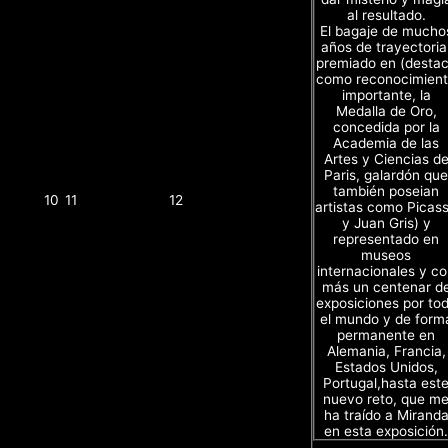
al resultado.
El bagaje de mucho
años de trayectoria
premiado en (desta
como reconocimien
importante, la
Medalla de Oro,
concedida por la
Academia de las
Artes y Ciencias d
Paris, galardón que
también poseian
10
11
12
artistas como Picas
y Juan Gris) y
representado en
museos
internacionales y c
más un centenar d
exposiciones por to
el mundo y de form
permanente en
Alemania, Francia,
Estados Unidos,
Portugal,hasta est
nuevo reto, que m
ha traído a Mirand
en esta exposición.