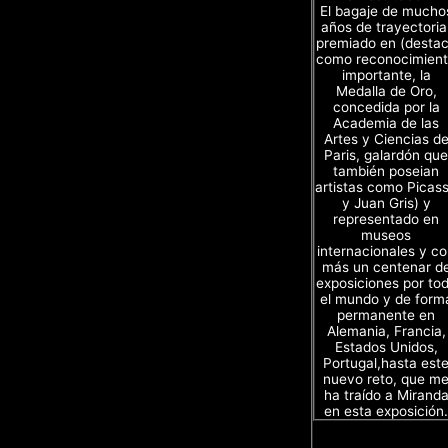
El bagaje de mucho
años de trayectoria
premiado en (desta
como reconocimien
importante, la
Medalla de Oro,
concedida por la
Academia de las
Artes y Ciencias d
Paris, galardón que
también poseian
artistas como Picas
y Juan Gris) y
representado en
museos
internacionales y c
más un centenar d
exposiciones por to
el mundo y de form
permanente en
Alemania, Francia,
Estados Unidos,
Portugal,hasta est
nuevo reto, que m
ha traído a Mirand
en esta exposición.