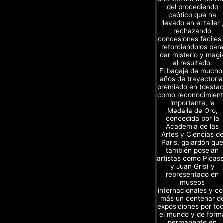
del procediendo
caótico que ha
llevado en el taller 
rechazando
concesiones fáciles
retorciendolos par
dar misterio y magi
al resultado.
El bagaje de mucho
años de trayectoria
premiado en (desta
como reconocimien
importante, la
Medalla de Oro,
concedida por la
Academia de las
Artes y Ciencias d
Paris, galardón que
también poseian
artistas como Picas
y Juan Gris) y
representado en
museos
internacionales y c
más un centenar d
exposiciones por to
el mundo y de form
permanente en