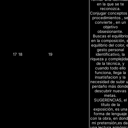
en la que se te
reconozca.
Conjugar conceptos
procedimientos , s
convierte , en un
objetivo
obsesionante.
Buscas el equilibrio
en la composición, e
equilibrio del color, e
gesto personal
identificativo, la
17
18
19
riqueza y complejid
de la técnica, y
cuando todo ello
funciona, llega la
insatisfacion y la
necesidad de subir 
perdaño más dond
descubrir nuevas
metas.
SUGERENCIAS, el
título de la
exposición, es una
forma de lenguaje
con la obra, en don
mi pretensión,es da
una lectura armónic