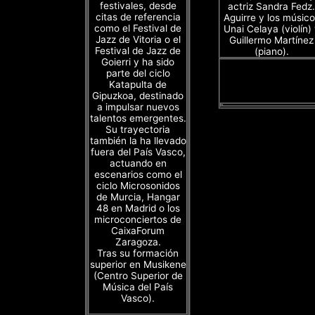
festivales, desde
actriz Sandra Fedz.
citas de referencia
Aguirre y los músico
como el Festival de
Unai Celaya (violín)
Jazz de Vitoria o el
Guillermo Martínez
Festival de Jazz de
(piano).
Goierri y ha sido
parte del ciclo
Katapulta de
Gipuzkoa, destinado
a impulsar nuevos
talentos emergentes.
Su trayectoria
también la ha llevado
fuera del País Vasco,
actuando en
escenarios como el
ciclo Microsonidos
de Murcia, Hangar
48 en Madrid o los
microconciertos de
CaixaForum
Zaragoza.
Tras su formación
superior en Musikene
(Centro Superior de
Música del País
Vasco).