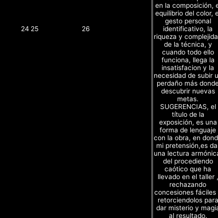
en la composición, e
equilibrio del color, e
gesto personal
identificativo, la
24
25
26
riqueza y complejid
de la técnica, y
cuando todo ello
funciona, llega la
insatisfacion y la
necesidad de subir 
perdaño más dond
descubrir nuevas
metas.
SUGERENCIAS, el
título de la
exposición, es una
forma de lenguaje
con la obra, en don
mi pretensión,es da
una lectura armónic
del procediendo
caótico que ha
llevado en el taller 
rechazando
concesiones fáciles
retorciendolos par
dar misterio y magi
al resultado.