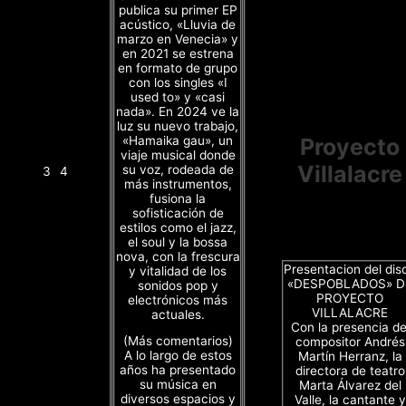
publica su primer EP
acústico, «Lluvia de
marzo en Venecia» y
en 2021 se estrena
en formato de grupo
con los singles «I
used to» y «casi
nada». En 2024 ve la
luz su nuevo trabajo,
«Hamaika gau», un
Proyecto
viaje musical donde
Villalacre
su voz, rodeada de
3
4
más instrumentos,
fusiona la
sofisticación de
estilos como el jazz,
el soul y la bossa
nova, con la frescura
Presentacion del dis
y vitalidad de los
«DESPOBLADOS» D
sonidos pop y
PROYECTO
electrónicos más
VILLALACRE
actuales.
Con la presencia de
(Más comentarios)
compositor Andrés
A lo largo de estos
Martín Herranz, la
años ha presentado
directora de teatro
su música en
Marta Álvarez del
diversos espacios y
Valle, la cantante y