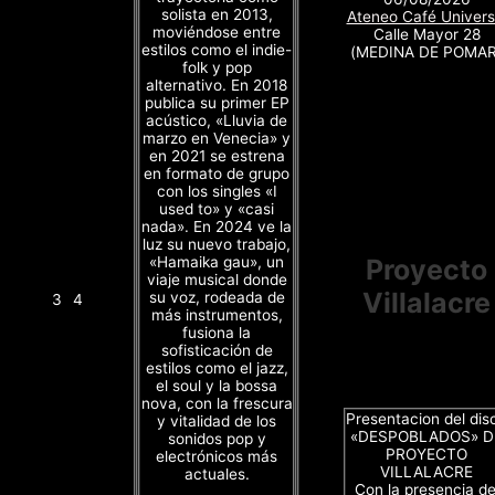
solista en 2013,
Ateneo Café Univers
moviéndose entre
Calle Mayor 28
estilos como el indie-
(MEDINA DE POMAR
folk y pop
alternativo. En 2018
publica su primer EP
acústico, «Lluvia de
marzo en Venecia» y
en 2021 se estrena
en formato de grupo
con los singles «I
used to» y «casi
nada». En 2024 ve la
luz su nuevo trabajo,
«Hamaika gau», un
Proyecto
viaje musical donde
Villalacre
su voz, rodeada de
3
4
más instrumentos,
fusiona la
sofisticación de
estilos como el jazz,
el soul y la bossa
nova, con la frescura
Presentacion del dis
y vitalidad de los
«DESPOBLADOS» D
sonidos pop y
PROYECTO
electrónicos más
VILLALACRE
actuales.
Con la presencia de