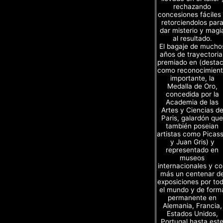
rechazando
concesiones fáciles
retorciendolos par
dar misterio y magi
al resultado.
El bagaje de mucho
años de trayectoria
premiado en (desta
como reconocimien
importante, la
Medalla de Oro,
concedida por la
Academia de las
Artes y Ciencias d
Paris, galardón que
también poseian
artistas como Picas
y Juan Gris) y
representado en
museos
internacionales y c
más un centenar d
exposiciones por to
el mundo y de form
permanente en
Alemania, Francia,
Estados Unidos,
Portugal,hasta est