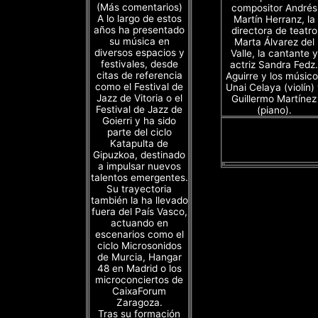
(Más comentarios)
compositor Andrés
A lo largo de estos
Martín Herranz, la
años ha presentado
directora de teatro
su música en
Marta Álvarez del
diversos espacios y
Valle, la cantante y
festivales, desde
actriz Sandra Fedz.
citas de referencia
Aguirre y los músico
como el Festival de
Unai Celaya (violín)
Jazz de Vitoria o el
Guillermo Martínez
Festival de Jazz de
(piano).
Goierri y ha sido
parte del ciclo
Katapulta de
Gipuzkoa, destinado
a impulsar nuevos
talentos emergentes.
Su trayectoria
también la ha llevado
fuera del País Vasco,
actuando en
escenarios como el
ciclo Microsonidos
de Murcia, Hangar
48 en Madrid o los
microconciertos de
CaixaForum
Zaragoza.
Tras su formación