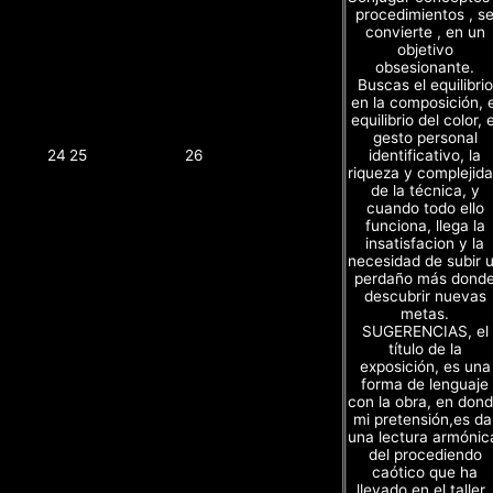
procedimientos , s
convierte , en un
objetivo
obsesionante.
Buscas el equilibrio
en la composición, e
equilibrio del color, e
gesto personal
identificativo, la
24
25
26
riqueza y complejid
de la técnica, y
cuando todo ello
funciona, llega la
insatisfacion y la
necesidad de subir 
perdaño más dond
descubrir nuevas
metas.
SUGERENCIAS, el
título de la
exposición, es una
forma de lenguaje
con la obra, en don
mi pretensión,es da
una lectura armónic
del procediendo
caótico que ha
llevado en el taller 