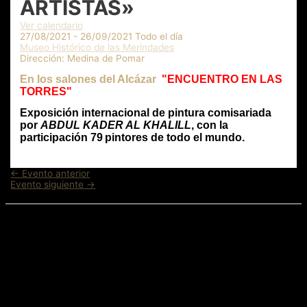
ARTISTAS»
Ver calendario
27/08/2021 - 26/09/2021 Todo el día
Museo Histórico de las Merindades
Dirección:
Medina de Pomar
En los salones del Alcázar
"ENCUENTRO EN LAS
TORRES"
Exposición internacional de pintura comisariada
por
ABDUL KADER AL KHALILL
, con la
participación 79
pintores de todo el mundo.
Navegación
←
Evento anterior
de
Evento siguiente
→
entradas