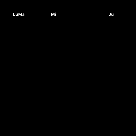
Lu
Ma
Mi
Ju