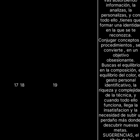
vas absorbiendo
información, la
analizas, la
personalizas, y con
todo ello ,tienes qu
formar una identida
en la que se te
reconozca.
Conjugar conceptos
procedimientos , s
convierte , en un
objetivo
obsesionante.
Buscas el equilibrio
en la composición, e
equilibrio del color, e
gesto personal
identificativo, la
17
18
19
riqueza y complejid
de la técnica, y
cuando todo ello
funciona, llega la
insatisfacion y la
necesidad de subir 
perdaño más dond
descubrir nuevas
metas.
SUGERENCIAS, el