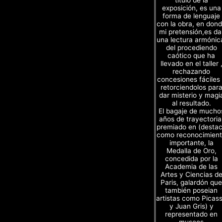
título de la
exposición, es una
forma de lenguaje
con la obra, en don
mi pretensión,es da
una lectura armónic
del procediendo
caótico que ha
llevado en el taller 
rechazando
concesiones fáciles
retorciendolos par
dar misterio y magi
al resultado.
El bagaje de mucho
años de trayectoria
premiado en (desta
como reconocimien
importante, la
Medalla de Oro,
concedida por la
Academia de las
Artes y Ciencias d
Paris, galardón que
también poseian
artistas como Picas
y Juan Gris) y
representado en