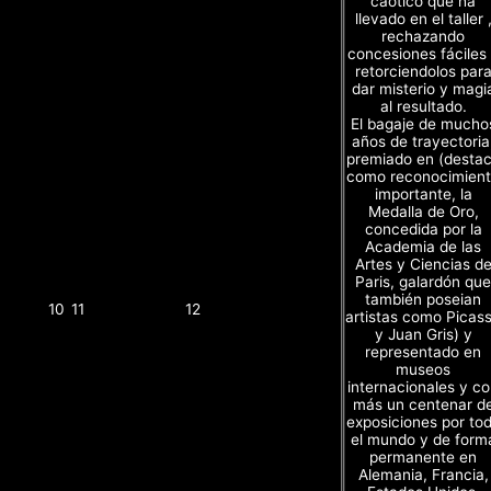
caótico que ha
llevado en el taller 
rechazando
concesiones fáciles
retorciendolos par
dar misterio y magi
al resultado.
El bagaje de mucho
años de trayectoria
premiado en (desta
como reconocimien
importante, la
Medalla de Oro,
concedida por la
Academia de las
Artes y Ciencias d
Paris, galardón que
también poseian
10
11
12
artistas como Picas
y Juan Gris) y
representado en
museos
internacionales y c
más un centenar d
exposiciones por to
el mundo y de form
permanente en
Alemania, Francia,