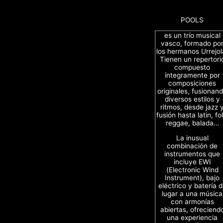
POOLS
es un trío musical
vasco, formado po
los hermanos Urrejol
Tienen un repertori
compuesto
íntegramente por
composiciones
originales, fusionan
diversos estilos y
ritmos, desde jazz 
fusión hasta latin, fol
reggae, balada…
La inusual
combinación de
instrumentos que
incluye EWI
(Electronic Wind
Instrument), bajo
eléctrico y batería 
lugar a una música
con armonías
abiertas, ofreciend
una experiencia