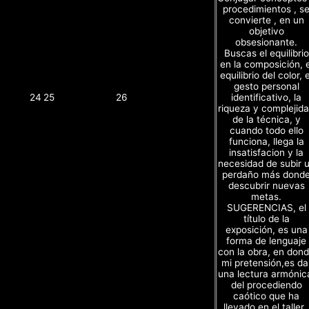
procedimientos , s
convierte , en un
objetivo
obsesionante.
Buscas el equilibrio
en la composición, e
equilibrio del color, e
gesto personal
identificativo, la
24
25
26
riqueza y complejid
de la técnica, y
cuando todo ello
funciona, llega la
insatisfacion y la
necesidad de subir 
perdaño más dond
descubrir nuevas
metas.
SUGERENCIAS, el
título de la
exposición, es una
forma de lenguaje
con la obra, en don
mi pretensión,es da
una lectura armónic
del procediendo
caótico que ha
llevado en el taller 