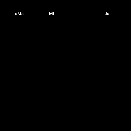
Lu
Ma
Mi
Ju