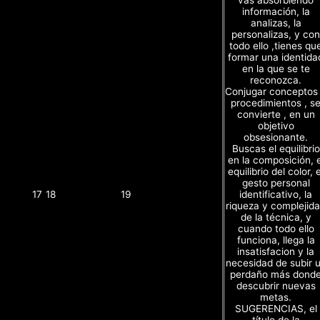
vas absorbiendo
información, la
analizas, la
personalizas, y con
todo ello ,tienes qu
formar una identida
en la que se te
reconozca.
Conjugar conceptos
procedimientos , s
convierte , en un
objetivo
obsesionante.
Buscas el equilibrio
en la composición, e
equilibrio del color, e
gesto personal
identificativo, la
17
18
19
riqueza y complejid
de la técnica, y
cuando todo ello
funciona, llega la
insatisfacion y la
necesidad de subir 
perdaño más dond
descubrir nuevas
metas.
SUGERENCIAS, el