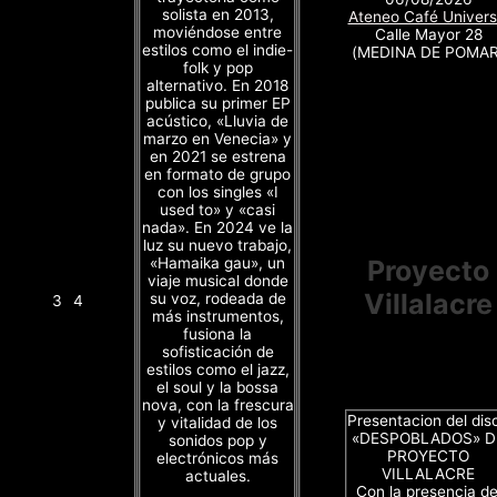
solista en 2013,
Ateneo Café Univers
moviéndose entre
Calle Mayor 28
estilos como el indie-
(MEDINA DE POMAR
folk y pop
alternativo. En 2018
publica su primer EP
acústico, «Lluvia de
marzo en Venecia» y
en 2021 se estrena
en formato de grupo
con los singles «I
used to» y «casi
nada». En 2024 ve la
luz su nuevo trabajo,
«Hamaika gau», un
Proyecto
viaje musical donde
Villalacre
su voz, rodeada de
3
4
más instrumentos,
fusiona la
sofisticación de
estilos como el jazz,
el soul y la bossa
nova, con la frescura
Presentacion del dis
y vitalidad de los
«DESPOBLADOS» D
sonidos pop y
PROYECTO
electrónicos más
VILLALACRE
actuales.
Con la presencia de