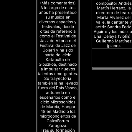
(Más comentarios)
compositor Andrés
A lo largo de estos
Martín Herranz, la
años ha presentado
directora de teatro
su música en
Marta Álvarez del
diversos espacios y
Valle, la cantante y
festivales, desde
actriz Sandra Fedz.
citas de referencia
Aguirre y los músico
como el Festival de
Unai Celaya (violín)
Jazz de Vitoria o el
Guillermo Martínez
Festival de Jazz de
(piano).
Goierri y ha sido
parte del ciclo
Katapulta de
Gipuzkoa, destinado
a impulsar nuevos
talentos emergentes.
Su trayectoria
también la ha llevado
fuera del País Vasco,
actuando en
escenarios como el
ciclo Microsonidos
de Murcia, Hangar
48 en Madrid o los
microconciertos de
CaixaForum
Zaragoza.
Tras su formación