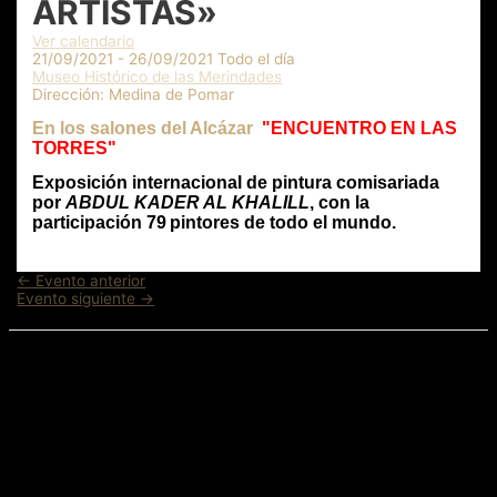
ARTISTAS»
Ver calendario
21/09/2021 - 26/09/2021 Todo el día
Museo Histórico de las Merindades
Dirección:
Medina de Pomar
En los salones del Alcázar
"ENCUENTRO EN LAS
TORRES"
Exposición internacional de pintura comisariada
por
ABDUL KADER AL KHALILL
, con la
participación 79
pintores de todo el mundo.
Navegación
←
Evento anterior
de
Evento siguiente
→
entradas