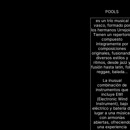
POOLS
es un trío musical
vasco, formado po
los hermanos Urrejol
Tienen un repertori
compuesto
íntegramente por
composiciones
originales, fusionan
diversos estilos y
ritmos, desde jazz 
fusión hasta latin, fol
reggae, balada…
La inusual
combinación de
instrumentos que
incluye EWI
(Electronic Wind
Instrument), bajo
eléctrico y batería 
lugar a una música
con armonías
abiertas, ofreciend
una experiencia