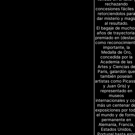
rechazando
concesiones fáciles
retorciendolos par
dar misterio y magi
al resultado.
El bagaje de mucho
años de trayectoria
premiado en (desta
como reconocimien
importante, la
Medalla de Oro,
concedida por la
Academia de las
Artes y Ciencias d
Paris, galardón que
también poseian
artistas como Picas
y Juan Gris) y
representado en
museos
internacionales y c
más un centenar d
exposiciones por to
el mundo y de form
permanente en
Alemania, Francia,
Estados Unidos,
Portugal,hasta est