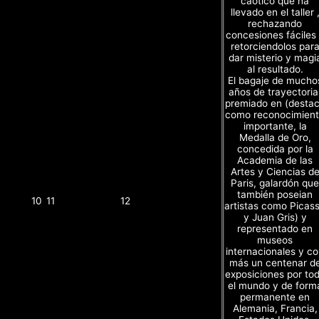
caótico que ha
llevado en el taller 
rechazando
concesiones fáciles
retorciendolos par
dar misterio y magi
al resultado.
El bagaje de mucho
años de trayectoria
premiado en (desta
como reconocimien
importante, la
Medalla de Oro,
concedida por la
Academia de las
Artes y Ciencias d
Paris, galardón que
también poseian
10
11
12
artistas como Picas
y Juan Gris) y
representado en
museos
internacionales y c
más un centenar d
exposiciones por to
el mundo y de form
permanente en
Alemania, Francia,