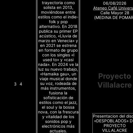
trayectoria como
06/08/2026
solista en 2013,
Ateneo Café Univers
moviéndose entre
Calle Mayor 28
estilos como el indie-
(MEDINA DE POMAR
folk y pop
alternativo. En 2018
publica su primer EP
acústico, «Lluvia de
marzo en Venecia» y
en 2021 se estrena
en formato de grupo
con los singles «I
used to» y «casi
nada». En 2024 ve la
luz su nuevo trabajo,
«Hamaika gau», un
Proyecto
viaje musical donde
Villalacre
su voz, rodeada de
3
4
más instrumentos,
fusiona la
sofisticación de
estilos como el jazz,
el soul y la bossa
nova, con la frescura
Presentacion del dis
y vitalidad de los
«DESPOBLADOS» D
sonidos pop y
PROYECTO
electrónicos más
VILLALACRE
actuales.