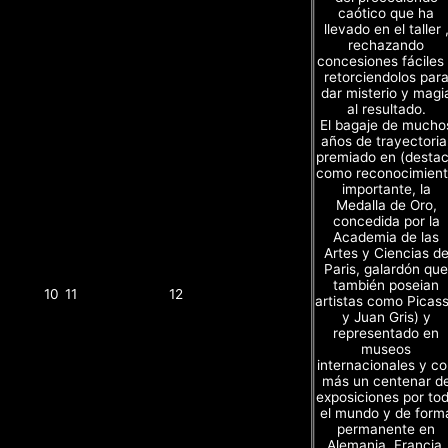
caótico que ha
llevado en el taller 
rechazando
concesiones fáciles
retorciendolos par
dar misterio y magi
al resultado.
El bagaje de mucho
años de trayectoria
premiado en (desta
como reconocimien
importante, la
Medalla de Oro,
concedida por la
Academia de las
Artes y Ciencias d
Paris, galardón que
también poseian
10
11
12
artistas como Picas
y Juan Gris) y
representado en
museos
internacionales y c
más un centenar d
exposiciones por to
el mundo y de form
permanente en
Alemania, Francia,