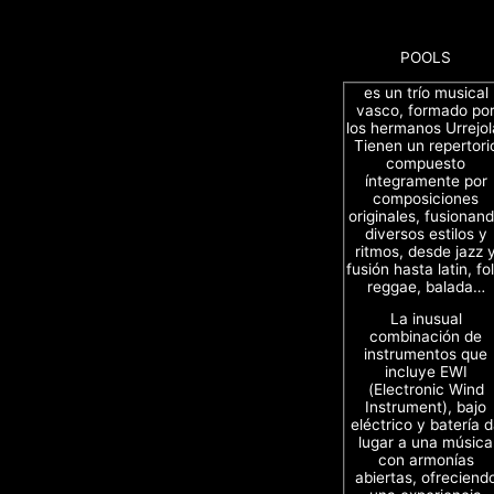
POOLS
es un trío musical
vasco, formado po
los hermanos Urrejol
Tienen un repertori
compuesto
íntegramente por
composiciones
originales, fusionan
diversos estilos y
ritmos, desde jazz 
fusión hasta latin, fol
reggae, balada…
La inusual
combinación de
instrumentos que
incluye EWI
(Electronic Wind
Instrument), bajo
eléctrico y batería 
lugar a una música
con armonías
abiertas, ofreciend