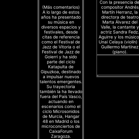
Con la presencia de
(Más comentarios)
compositor Andrés
A lo largo de estos
Martín Herranz, la
años ha presentado
directora de teatro
su música en
Marta Álvarez del
diversos espacios y
Valle, la cantante y
festivales, desde
actriz Sandra Fedz.
citas de referencia
Aguirre y los músico
como el Festival de
Unai Celaya (violín)
Jazz de Vitoria o el
Guillermo Martínez
Festival de Jazz de
(piano).
Goierri y ha sido
parte del ciclo
Katapulta de
Gipuzkoa, destinado
a impulsar nuevos
talentos emergentes.
Su trayectoria
también la ha llevado
fuera del País Vasco,
actuando en
escenarios como el
ciclo Microsonidos
de Murcia, Hangar
48 en Madrid o los
microconciertos de
CaixaForum
Zaragoza.