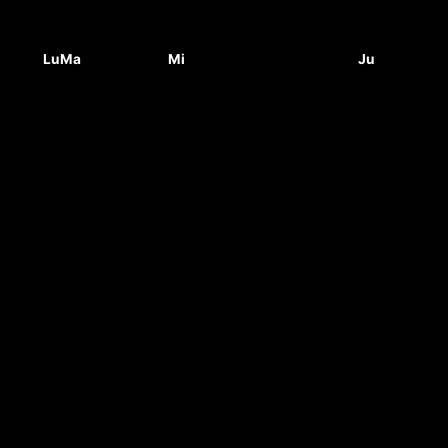
Lu
Ma
Mi
Ju