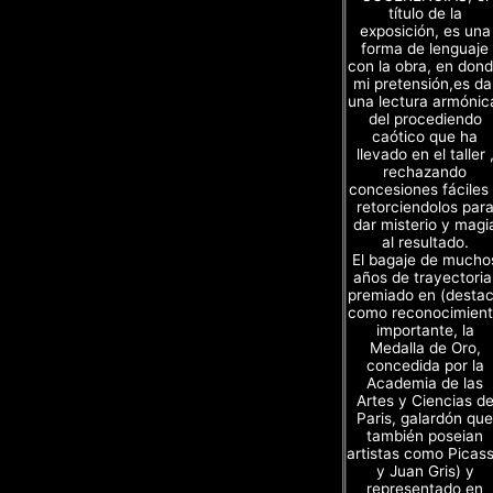
título de la
exposición, es una
forma de lenguaje
con la obra, en don
mi pretensión,es da
una lectura armónic
del procediendo
caótico que ha
llevado en el taller 
rechazando
concesiones fáciles
retorciendolos par
dar misterio y magi
al resultado.
El bagaje de mucho
años de trayectoria
premiado en (desta
como reconocimien
importante, la
Medalla de Oro,
concedida por la
Academia de las
Artes y Ciencias d
Paris, galardón que
también poseian
artistas como Picas
y Juan Gris) y
representado en