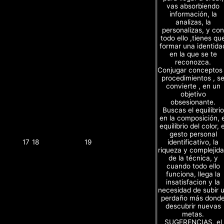
vas absorbiendo
información, la
analizas, la
personalizas, y con
todo ello ,tienes qu
formar una identida
en la que se te
reconozca.
Conjugar conceptos
procedimientos , s
convierte , en un
objetivo
obsesionante.
Buscas el equilibrio
en la composición, e
equilibrio del color, e
gesto personal
identificativo, la
17
18
19
riqueza y complejid
de la técnica, y
cuando todo ello
funciona, llega la
insatisfacion y la
necesidad de subir 
perdaño más dond
descubrir nuevas
metas.
SUGERENCIAS, el