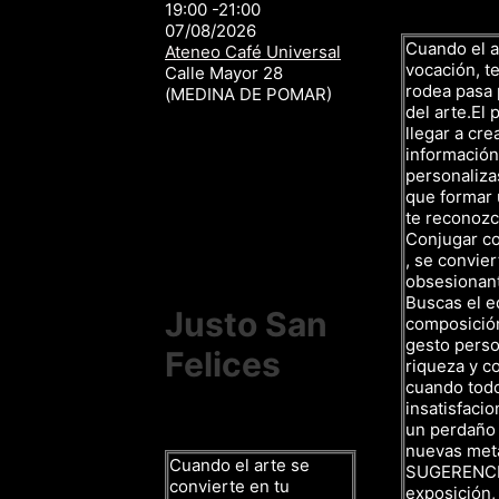
19:00 -21:00
07/08/2026
Cuando el a
Ateneo Café Universal
vocación, te
Calle Mayor 28
rodea pasa p
(MEDINA DE POMAR)
del arte.El 
llegar a cre
información,
personalizas
que formar 
te reconozc
Conjugar c
, se convier
obsesionan
Buscas el eq
Justo San
composición,
gesto person
Felices
riqueza y co
cuando todo 
insatisfacio
un perdaño
nuevas met
Cuando el arte se
SUGERENCIAS
convierte en tu
exposición,