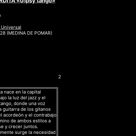
RDITA «Gipsy tango»
0
 Universal
r 28 (MEDINA DE POMAR)
2
a nace en la capital
jo la luz del jazz y el
tango, donde una voz
a guitarra de los gitanos
l acordeón y el contrabajo
mino de ambos estilos a
se y crecer juntos.
amente surge la necesidad