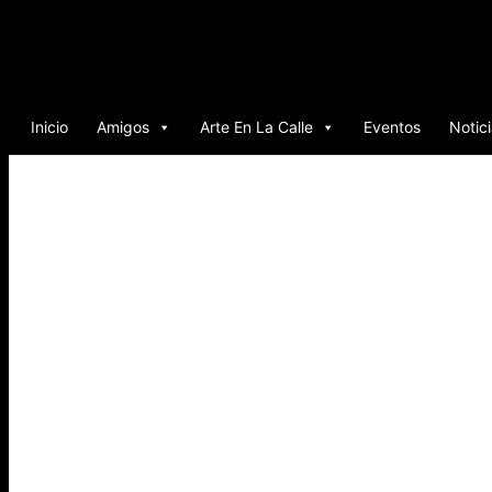
Ir
al
contenido
Inicio
Amigos
Arte En La Calle
Eventos
Notic