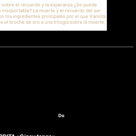
l sobre el recuerdo y la esperanza ¿Se puede
o insoportable? La muerte y el recuerdo del ser
n los ingredientes principales por el que transita
 el broche de oro a una trilogía sobre la muerte,
Do