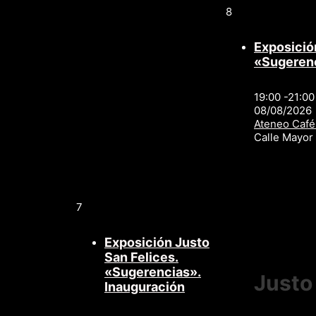
8
Exposició
«Sugeren
19:00 -21:00
08/08/2026
Ateneo Café
Calle Mayo
7
Exposición Justo
San Felices.
«Sugerencias».
Justo
Inauguración