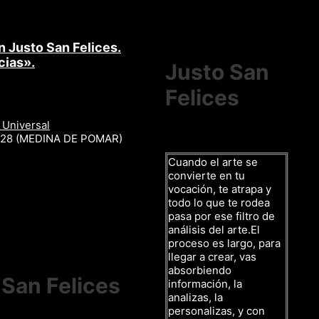
n Justo San Felices.
cias».
Justo San
Felices
 Universal
r 28 (MEDINA DE POMAR)
Cuando el arte se
convierte en tu
vocación, te atrapa y
todo lo que te rodea
pasa por ese filtro de
análisis del arte.El
proceso es largo, para
llegar a crear, vas
absorbiendo
 San Felices
información, la
analizas, la
personalizas, y con