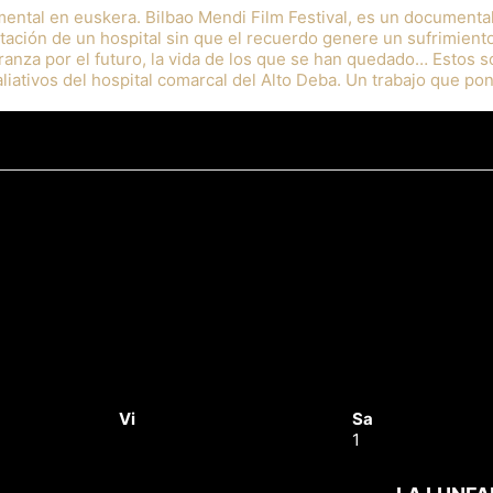
ental en euskera. Bilbao Mendi Film Festival, es un documenta
itación de un hospital sin que el recuerdo genere un sufrimient
ranza por el futuro, la vida de los que se han quedado… Estos so
iativos del hospital comarcal del Alto Deba. Un trabajo que pone
Vi
Sa
1