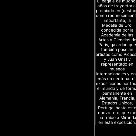
El bagaje de mucho
años de trayectoria
premiado en (desta
como reconocimien
importante, la
Medalla de Oro,
concedida por la
Academia de las
Artes y Ciencias d
Paris, galardón que
también poseian
artistas como Picas
y Juan Gris) y
representado en
museos
internacionales y c
más un centenar d
exposiciones por to
el mundo y de form
permanente en
Alemania, Francia,
Estados Unidos,
Portugal,hasta est
nuevo reto, que m
ha traído a Mirand
en esta exposición.