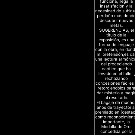
funciona, llega la
insatisfacion y la
necesidad de subir 
perdaño más dond
descubrir nuevas
metas.
SUGERENCIAS, el
título de la
exposición, es una
forma de lenguaje
con la obra, en don
mi pretensión,es da
una lectura armónic
del procediendo
caótico que ha
llevado en el taller 
rechazando
concesiones fáciles
retorciendolos par
dar misterio y magi
al resultado.
El bagaje de mucho
años de trayectoria
premiado en (desta
como reconocimien
importante, la
Medalla de Oro,
concedida por la