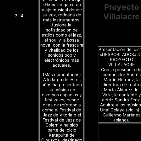
«Hamaika gau», un
Proyecto
viaje musical donde
Villalacre
su voz, rodeada de
3
4
más instrumentos,
fusiona la
sofisticación de
estilos como el jazz,
el soul y la bossa
nova, con la frescura
Presentacion del dis
y vitalidad de los
«DESPOBLADOS» D
sonidos pop y
PROYECTO
electrónicos más
VILLALACRE
actuales.
Con la presencia de
(Más comentarios)
compositor Andrés
A lo largo de estos
Martín Herranz, la
años ha presentado
directora de teatro
su música en
Marta Álvarez del
diversos espacios y
Valle, la cantante y
festivales, desde
actriz Sandra Fedz.
citas de referencia
Aguirre y los músico
como el Festival de
Unai Celaya (violín)
Jazz de Vitoria o el
Guillermo Martínez
Festival de Jazz de
(piano).
Goierri y ha sido
parte del ciclo
Katapulta de
Gipuzkoa, destinado