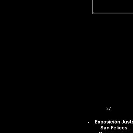
27
Exposición Just
San Felices.