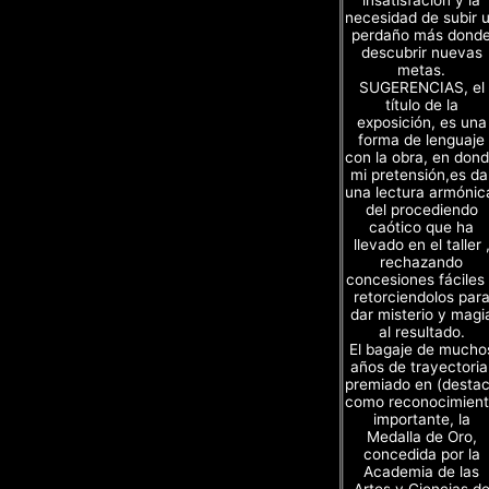
necesidad de subir 
perdaño más dond
descubrir nuevas
metas.
SUGERENCIAS, el
título de la
exposición, es una
forma de lenguaje
con la obra, en don
mi pretensión,es da
una lectura armónic
del procediendo
caótico que ha
llevado en el taller 
rechazando
concesiones fáciles
retorciendolos par
dar misterio y magi
al resultado.
El bagaje de mucho
años de trayectoria
premiado en (desta
como reconocimien
importante, la
Medalla de Oro,
concedida por la
Academia de las
Artes y Ciencias d