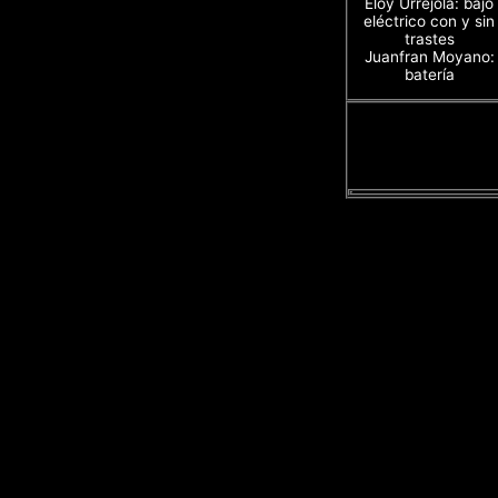
Eloy Urrejola: bajo
eléctrico con y sin
trastes
Juanfran Moyano:
batería