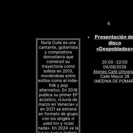
6
Presentación de
disco
Nuria Culla es una
cantante, guitarrista
«Despoblados»
y compositora
donostiarra que
comenzó su
20:00 -22:00
trayectoria como
06/08/2026
solista en 2013,
Ateneo Café Univers
moviéndose entre
Calle Mayor 28
estilos como el indie-
(MEDINA DE POMAR
folk y pop
alternativo. En 2018
publica su primer EP
acústico, «Lluvia de
marzo en Venecia» y
en 2021 se estrena
en formato de grupo
con los singles «I
used to» y «casi
nada». En 2024 ve la
luz su nuevo trabajo,