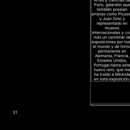
Paris, galardón que
también poseian
artistas como Picas
y Juan Gris) y
representado en
museos
internacionales y c
más un centenar d
exposiciones por to
el mundo y de form
permanente en
Alemania, Francia,
Estados Unidos,
Portugal,hasta est
nuevo reto, que m
ha traído a Mirand
en esta exposición.
31