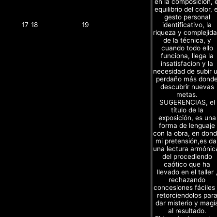
en la composición, e
equilibrio del color, e
gesto personal
identificativo, la
17
18
19
riqueza y complejid
de la técnica, y
cuando todo ello
funciona, llega la
insatisfacion y la
necesidad de subir 
perdaño más dond
descubrir nuevas
metas.
SUGERENCIAS, el
título de la
exposición, es una
forma de lenguaje
con la obra, en don
mi pretensión,es da
una lectura armónic
del procediendo
caótico que ha
llevado en el taller 
rechazando
concesiones fáciles
retorciendolos par
dar misterio y magi
al resultado.