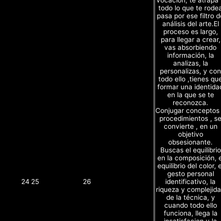
todo lo que te rode
pasa por ese filtro d
análisis del arte.El
proceso es largo,
para llegar a crear,
vas absorbiendo
información, la
analizas, la
personalizas, y con
todo ello ,tienes qu
formar una identida
en la que se te
reconozca.
Conjugar conceptos
procedimientos , s
convierte , en un
objetivo
obsesionante.
Buscas el equilibrio
en la composición, e
equilibrio del color, e
gesto personal
identificativo, la
24
25
26
riqueza y complejid
de la técnica, y
cuando todo ello
funciona, llega la
insatisfacion y la