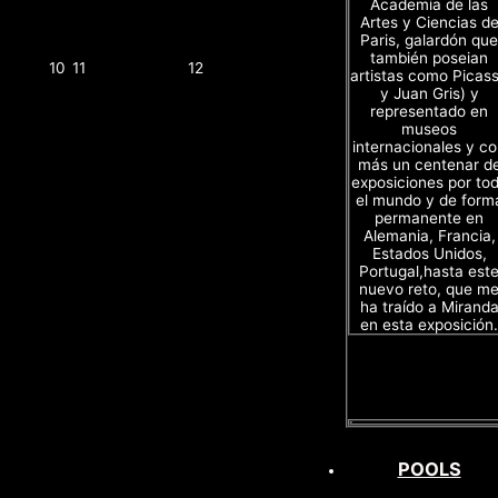
Academia de las
Artes y Ciencias d
Paris, galardón que
también poseian
10
11
12
artistas como Picas
y Juan Gris) y
representado en
museos
internacionales y c
más un centenar d
exposiciones por to
el mundo y de form
permanente en
Alemania, Francia,
Estados Unidos,
Portugal,hasta est
nuevo reto, que m
ha traído a Mirand
en esta exposición.
POOLS